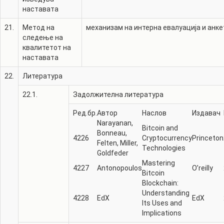
наставата
21.
Метод на
механизам на интерна евалуација и анке
следење на
квалитетот на
наставата
22.
Литература
22.1.
Задолжителна литература
Ред.бр.
Автор
Наслов
Издавач
Narayanan,
Bitcoin and
Bonneau,
4226
Cryptocurrency
Princeton
Felten, Miller,
Technologies
Goldfeder
Mastering
4227
Antonopoulos
O’reilly
Bitcoin
Blockchain:
Understanding
4228
EdX
EdX
Its Uses and
Implications