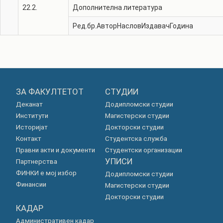
22.2.
Дополнителна литература
Ред.бр.
Автор
Наслов
Издавач
Година
ЗА ФАКУЛТЕТОТ
СТУДИИ
Деканат
Додипломски студии
Институти
Магистерски студии
Историјат
Докторски студии
Контакт
Студентска служба
Правни акти и документи
Студентски организации
УПИСИ
Партнерства
ФИНКИ е мој избор
Додипломски студии
Финансии
Магистерски студии
Докторски студии
КАДАР
Административен кадар