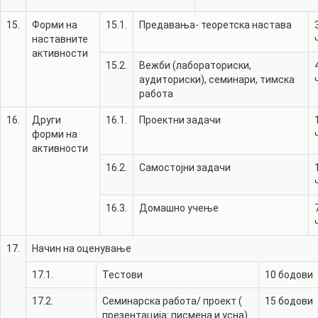
15.
Форми на
15.1.
Предавања- теоретска настава
наставните
активности
15.2.
Вежби (лабораториски,
аудиториски), семинари, тимска
работа
16.
Други
16.1.
Проектни задачи
форми на
активности
16.2.
Самостојни задачи
16.3.
Домашно учење
17.
Начин на оценување
17.1.
Тестови
10
бодови
17.2.
Семинарска работа/ проект (
15
бодови
презентација: писмена и усна)