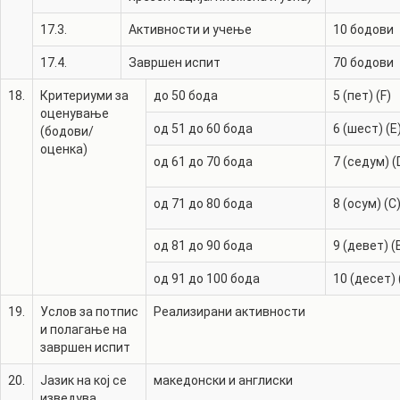
17.3.
Активности и учење
10
бодови
17.4.
Завршен испит
70
бодови
18.
Критериуми за
до 50 бода
5 (пет) (F)
оценување
од 51 до 60 бода
6 (шест) (E
(бодови/
оценка)
од 61 до 70 бода
7 (седум) (
од 71 до 80 бода
8 (осум) (C
од 81 до 90 бода
9 (девет) (
од 91 до 100 бода
10 (десет) 
19.
Услов за потпис
Реализирани активности
и полагање на
завршен испит
20.
Јазик на кој се
македонски и англиски
изведува