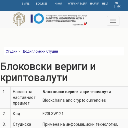
Skip
EN
E-MAIL
E-COURSES
IKNOW
ОГЛАСНА ТАБЛА
НАЈАВА
HELP
МК
to
main
content
Toggle
navigat
Студии
>
Додипломски Студии
Блоковски вериги и
криптовалути
1.
Наслов на
Блоковски вериги и криптовалути
наставниот
Blockchains and crypto currencies
предмет
2.
Код
F23L3W121
3.
Студиска
Примена на информациски технологии
,