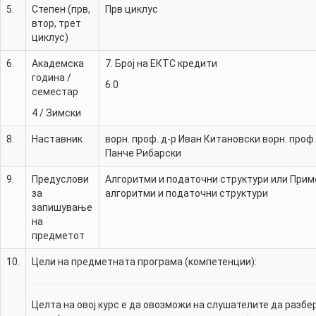
5.
Степен (прв,
Прв циклус
втор, трет
циклус)
6.
Академска
7. Број на ЕКТС кредити
година /
6.0
семестар
4
/
Зимски
8.
Наставник
ворн. проф. д-р
Иван Китановски
ворн. проф.
Панче Рибарски
9.
Предуслови
Алгоритми и податочни структури или Прим
за
алгоритми и податочни структури
запишување
на
предметот
10.
Цели на предметната програма (компетенции):
Целта на овој курс е да овозможи на слушателите да разбе