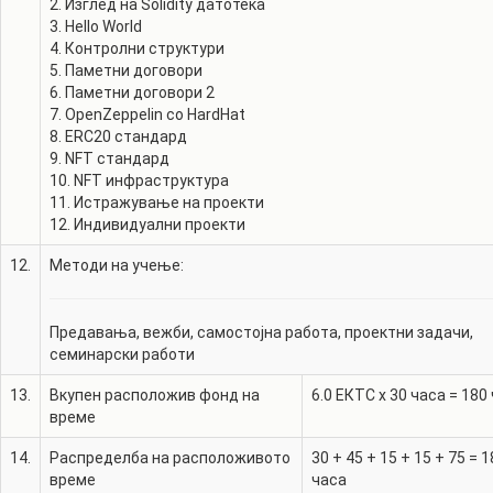
2. Изглед на Solidity датотека
3. Hello World
4. Контролни структури
5. Паметни договори
6. Паметни договори 2
7. OpenZeppelin со HardHat
8. ERC20 стандард
9. NFT стандард
10. NFT инфраструктура
11. Истражување на проекти
12.
Методи на учење:
Предавања, вежби, самостојна работа, проектни задачи,
семинарски работи
13.
Вкупен расположив фонд на
6.0
ЕКТС x 30 часа =
180
време
14.
Распределба на расположивото
30
+
45
+
15
+
15
+
75
=
1
време
часа