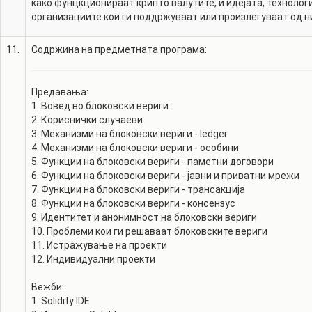
како фунцкционираат крипто валутите, и идејата, технолог
организациите кои ги поддржуваат или произлегуваат од н
11.
Содржина на предметната програма:
Предавања:
1. Вовед во блоковски вериги
2. Кориснички случаеви
3. Механизми на блоковски вериги - ledger
4. Механизми на блоковски вериги - особини
5. Функции на блоковски вериги - паметни договори
6. Функции на блоковски вериги - јавни и приватни мрежи
7. Функции на блоковски вериги - трансакција
8. Функции на блоковски вериги - консензус
9. Идентитет и анонимност на блоковски вериги
10. Проблеми кои ги решаваат блоковските вериги
11. Истражување на проекти
12. Индивидуални проекти
Вежби:
1. Solidity IDE