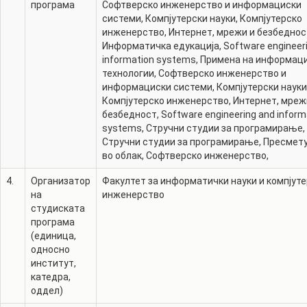
програма
Софтверско инженерство и информациски
системи
,
Компјутерски науки
,
Компјутерско
инженерство
,
Интернет, мрежи и безбеднос
Информатичка едукација
,
Software engineer
information systems
,
Примена на информац
технологии
,
Софтверско инженерство и
информациски системи
,
Компјутерски науки
Компјутерско инженерство
,
Интернет, мреж
безбедност
,
Software engineering and inform
systems
,
Стручни студии за програмирање
,
Стручни студии за програмирање
,
Пресмет
во облак
,
Софтверско инженерство
,
4.
Организатор
Факултет за информатички науки и компјут
на
инженерство
студиската
програма
(единица,
односно
институт,
катедра,
оддел)