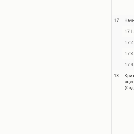
17.
Нач
17.1.
17.2.
17.3.
17.4.
18.
Крит
оце
(бод