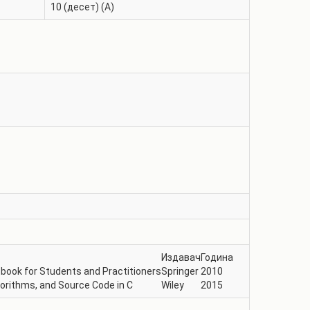
10 (десет) (A)
Издавач
Година
book for Students and Practitioners
Springer
2010
gorithms, and Source Code in C
Wiley
2015