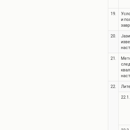
19.
Усло
и по
зав
20.
Јази
изв
нас
21.
Мет
сле
квал
нас
22.
Лит
22.1.