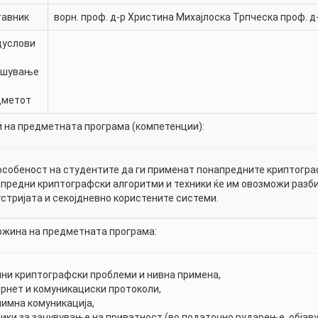
тавник
ворн. проф. д-р
Христина Михајлоска Трпческа
проф. д
дуслови
ишување
дметот
 на предметната програма (компетенции):
собеност на студентите да ги применат понапредните криптогра
предни криптографски алгоритми и техники ќе им овозможи разб
стријата и секојдневно користените системи.
жина на предметната програма:
ни криптографски проблеми и нивна примена,
рнет и комуникациски протоколи,
имна комуникација,
ики за зачувување на приватност (во податочно рударење, објав