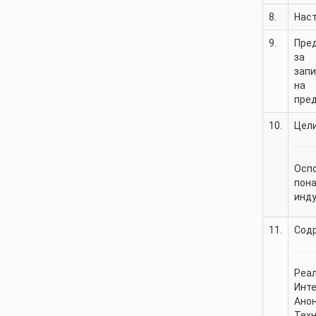
8.
Нас
9.
Пре
за
зап
на
пре
10.
Цели
Оспо
пона
инду
11.
Содр
Реал
Инте
Анон
Техн