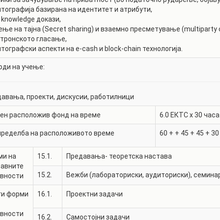
тографија базирана на идентитет и атрибути,
 knowledge докази,
ње на тајна (Secret sharing) и взаемно пресметување (multiparty 
тронското гласање,
тографски аспекти на e-cash и block-chain технологија.
ди на учење:
авања, проекти, дискусии, работилници
ен расположив фонд на време
6.0
ЕКТС x 30 часа
пределба на расположивото време
60
+
+
45
+
45
+
30
ми на
15.1.
Предавања- теоретска настава
тавните
15.2.
Вежби (лабораториски, аудиториски), семина
ивности
ги форми
16.1.
Проектни задачи
ивности
16.2.
Самостојни задачи