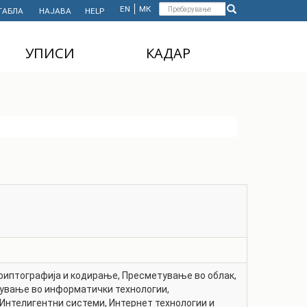
Форма
EN
МК
ТАБЛА
НАЈАВА
HELP
Пребарување
за
УПИСИ
КАДАР
пребарување
ДОДИПЛОМСКИ
НАСТАВЕН КАДАР
СТУДИИ
АДМИНИСТРАТИВЕН
МАГИСТЕРСКИ
КАДАР
СТУДИИ
ДОКТОРСКИ СТУДИИ
MASTER'S STUDIES
FOR INTERNATIONAL
STUDENTS
криптографија и кодирање
,
Пресметување во облак
,
ување во информатички технологии
,
Интелигентни системи
,
Интернет технологии и