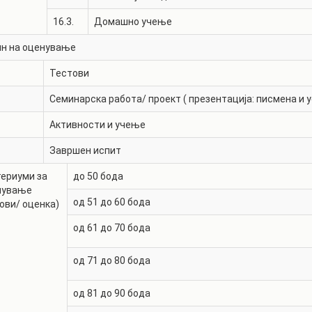
16.3.
Домашно учење
ин на оценување
Тестови
Семинарска работа/ проект ( презентација: писмена и у
Активности и учење
Завршен испит
ериуми за
до 50 бода
нување
од 51 до 60 бода
ови/ оценка)
од 61 до 70 бода
од 71 до 80 бода
од 81 до 90 бода