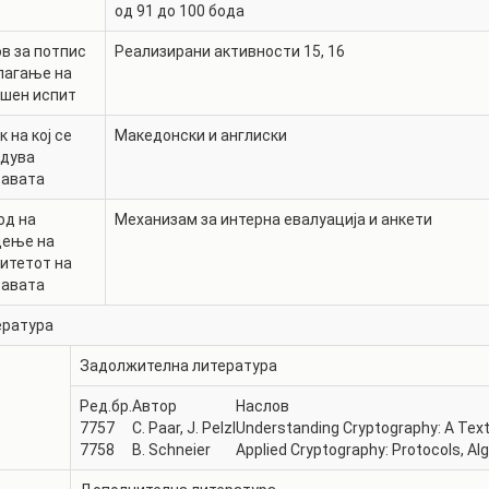
од 91 до 100 бода
в за потпис
Реализирани активности 15, 16
лагање на
ршен испит
к на кој се
Македонски и англиски
едува
тавата
од на
Механизам за интерна евалуација и анкети
дење на
итетот на
тавата
ература
Задолжителна литература
Ред.бр.
Автор
Наслов
7757
C. Paar, J. Pelzl
Understanding Cryptography: A Text
7758
B. Schneier
Applied Cryptography: Protocols, Al