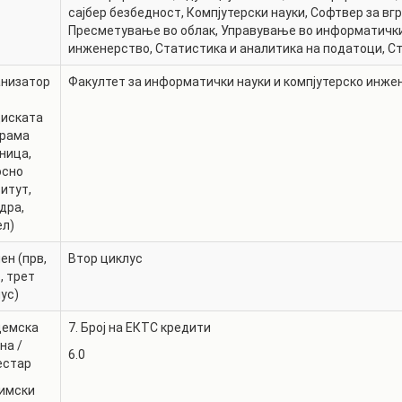
РАСПОРЕД НА
сајбер безбедност
,
Компјутерски науки
,
Софтвер за вг
ЧАСОВИ
Пресметување во облак
,
Управување во информатички
ЛАБОРАТОРИИ
инженерство
,
Статистика и аналитика на податоци
,
Ст
АКАДЕМСКИ
ИЗВЕШТАИ ЗА
КАЛЕНДАР
анизатор
Факултет за информатички науки и компјутерско инже
ФАКУЛТЕТОТ
ОДБРАНИ
ПАРТНЕРСТВА
диската
грама
РЕШЕНИЈА
ФИНКИ LIVE
ница,
осно
ДИПЛОМСКИ/
ЦЕНТРИ
итут,
МАГИСТЕРСКИ
дра,
ОДБРАНИ
АЛУМНИ
ел)
ен (прв,
Втор циклус
, трет
ус)
демска
7. Број на ЕКТС кредити
на /
6.0
естар
имски