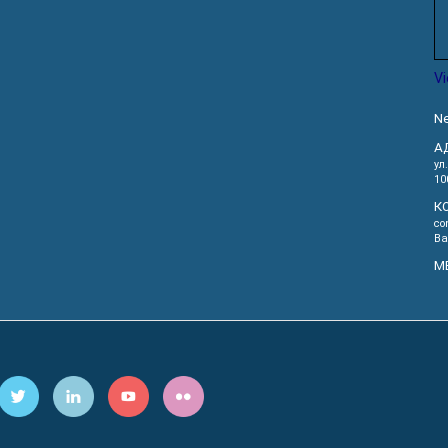
V
Ne
А
ул
10
К
co
Ва
М