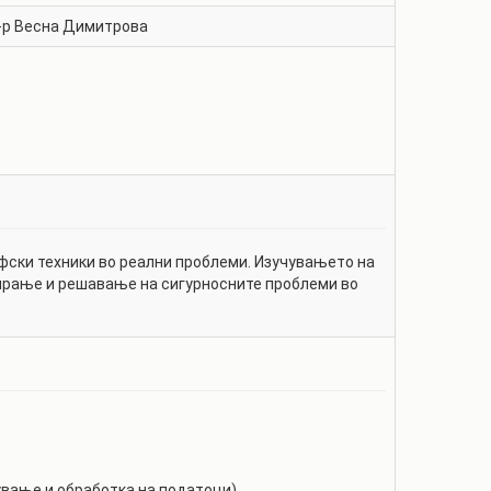
-р
Весна Димитрова
фски техники во реални проблеми. Изучувањето на
ирање и решавање на сигурносните проблеми во
ување и обработка на податоци),