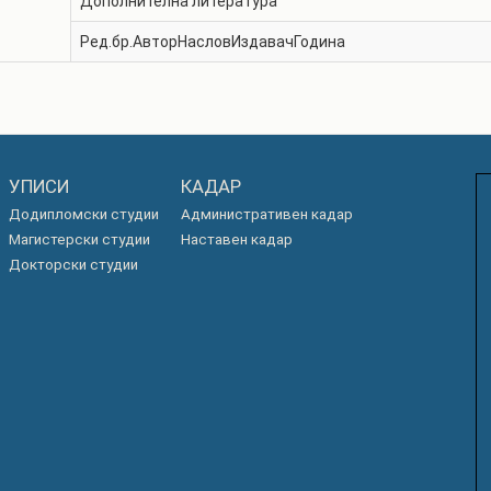
Дополнителна литература
Ред.бр.
Автор
Наслов
Издавач
Година
УПИСИ
КАДАР
Додипломски студии
Административен кадар
Магистерски студии
Наставен кадар
Докторски студии