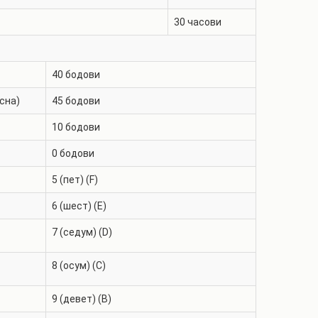
30
часови
40
бодови
сна)
45
бодови
10
бодови
0
бодови
5 (пет) (F)
6 (шест) (E)
7 (седум) (D)
8 (осум) (C)
9 (девет) (B)