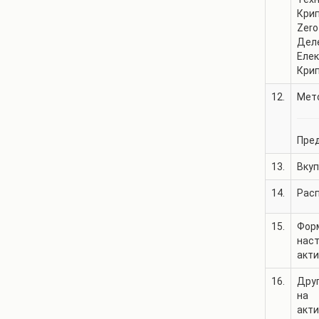
Крип
Zero
Деле
Елек
Крип
12.
Мето
Пред
13.
Вкуп
14.
Рас
15.
Фор
нас
акт
16.
Дру
на
акт