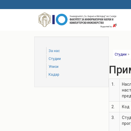
Skip
to
main
content
За нас
Студии
>
Студии
При
Уписи
Кадар
1.
Насл
нас
пре
2.
Код
3.
Сту
про