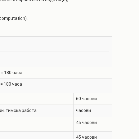
computation),
 =
180
часа
=
180
часа
60
часови
ри, тимска работа
часови
45
часови
45
часови