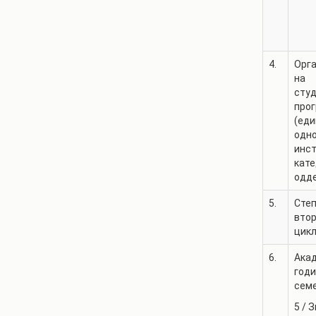
4.
Орг
на
сту
про
(еди
одн
инст
кате
одд
5.
Степ
втор
цикл
6.
Ака
годи
сем
5
/
З