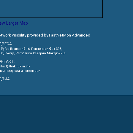
iew Larger Map
twork visibility provided by FastNetMon Advanced
ДРЕСА
. Руѓер Бошковиќ 16, Пoштенски Фах 393,
00, Скопје, Република Северна Македонија
ОНТАКТ:
ntact@finki.ukim.mk
ши предлози и коментари
ЕДИА