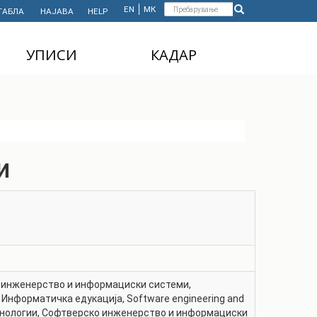
Форма
EN
МК
ТАБЛА
НАЈАВА
HELP
Пребарување
за
УПИСИ
КАДАР
пребарување
ДОДИПЛОМСКИ
НАСТАВЕН КАДАР
СТУДИИ
АДМИНИСТРАТИВЕН
МАГИСТЕРСКИ
КАДАР
СТУДИИ
и
ДОКТОРСКИ СТУДИИ
MASTER'S STUDIES
FOR INTERNATIONAL
STUDENTS
 инженерство и информациски системи
,
,
Информатичка едукација
,
Software engineering and
нологии
,
Софтверско инженерство и информациски