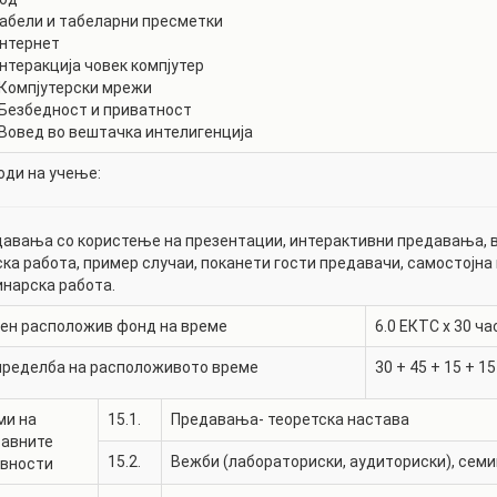
Табели и табеларни пресметки
Интернет
Интеракција човек компјутер
 Компјутерски мрежи
 Безбедност и приватност
 Вовед во вештачка интелигенција
ди на учење:
авања со користење на презентации, интерактивни предавања, в
ка работа, пример случаи, поканети гости предавачи, самостојна
нарска работа.
ен расположив фонд на време
6.0
ЕКТС x 30 ча
пределба на расположивото време
30
+
45
+
15
+
15
ми на
15.1.
Предавања- теоретска настава
тавните
15.2.
Вежби (лабораториски, аудиториски), семи
ивности