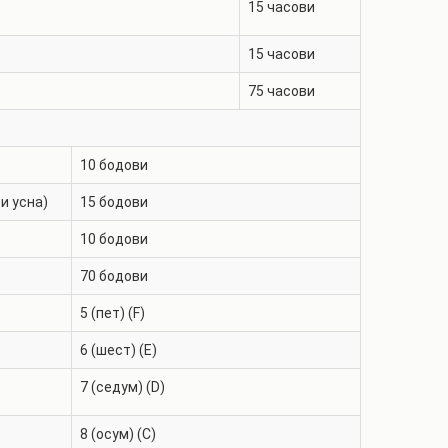
15
часови
15
часови
75
часови
10
бодови
и усна)
15
бодови
10
бодови
70
бодови
5 (пет) (F)
6 (шест) (E)
7 (седум) (D)
8 (осум) (C)