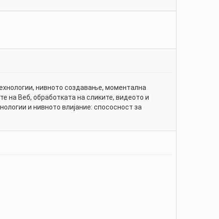
ехнологии, нивното создавање, моментална
те на Веб, обработката на сликите, видеото и
ологии и нивното влијание: спососност за