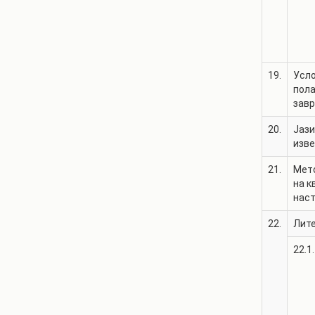
19.
Усло
пол
зав
20.
Јази
изве
21.
Мет
на к
нас
22.
Лит
22.1.