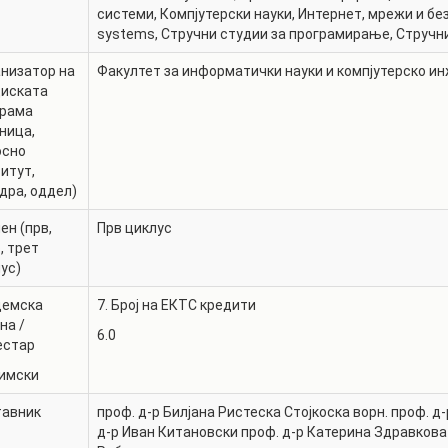
РАСПОРЕД НА
системи
,
Компјутерски науки
,
Интернет, мрежи и бе
ЧАСОВИ
systems
,
Стручни студии за програмирање
,
Стручн
ЛАБОРАТОРИИ
АКАДЕМСКИ
низатор на
Факултет за информатички науки и компјутерско и
ИЗВЕШТАИ ЗА
КАЛЕНДАР
диската
ФАКУЛТЕТОТ
грама
ОДБРАНИ
ПАРТНЕРСТВА
ница,
осно
РЕШЕНИЈА
ФИНКИ LIVE
итут,
дра, оддел)
ДИПЛОМСКИ/
ЦЕНТРИ
МАГИСТЕРСКИ
ен (прв,
Прв циклус
ОДБРАНИ
АЛУМНИ
, трет
ус)
демска
7. Број на ЕКТС кредити
на /
6.0
естар
имски
тавник
проф. д-р
Билјана Ристеска Стојкоска
ворн. проф. д-
д-р
Иван Китановски
проф. д-р
Катерина Здравкова