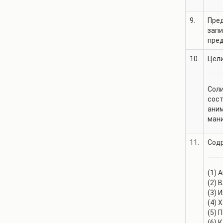
9.
Пред
зап
пре
10.
Цели
Соли
сост
аним
мани
11.
Содр
(1) 
(2) 
(3) 
(4) 
(5) 
(6) 