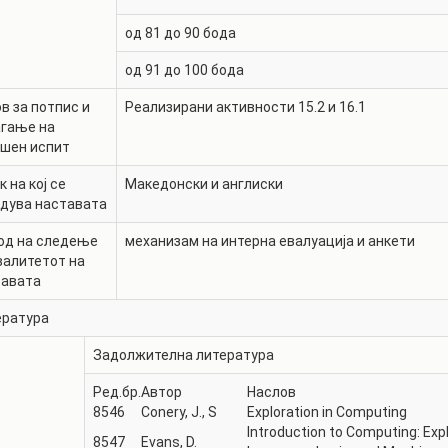
од 81 до 90 бода
од 91 до 100 бода
в за потпис и
Реализирани активности 15.2 и 16.1
агање на
ршен испит
к на кој се
Македонски и англиски
дува наставата
од на следење
механизам на интерна евалуација и анкети
валитетот на
тавата
ература
Задолжителна литература
Ред.бр.
Автор
Наслов
8546
Conery, J., S
Exploration in Computing
Introduction to Computing: Expl
8547
Evans, D.