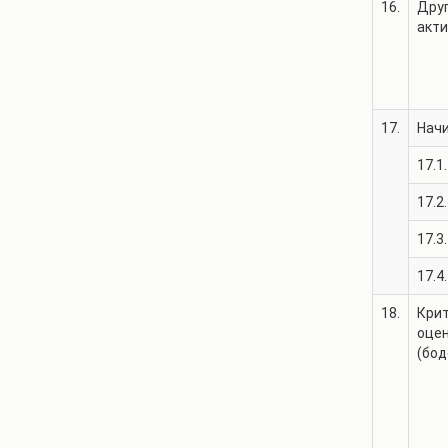
16.
Друг
акт
17.
Нач
17.1.
17.2.
17.3.
17.4.
18.
Крит
оце
(бод