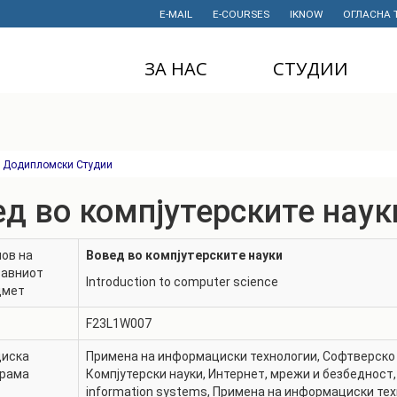
E-MAIL
E-COURSES
IKNOW
ОГЛАСНА 
ЗА НАС
СТУДИИ
ДЕКАНАТ
ДОДИПЛОМСКИ
СТУДИИ
ИНСТИТУТИ
МАГИСТЕРСКИ
Додипломски Студии
СТУДИИ
ПРАВНИ АКТИ
И ДОКУМЕНТИ
д во компјутерските наук
ДОКТОРСКИ
СТУДИИ
ПРОЕКТИ
ов на
Вовед во компјутерските науки
ПРОФЕСИОНАЛНИ
НАУЧНА
тавниот
И СТРУЧНИ ОБУКИ
ДЕЈНОСТ
Introduction to computer science
дмет
СТУДЕНТСКА
ФИНАНСИИ
F23L1W007
СЛУЖБА
ИСТОРИЈАТ
диска
Примена на информациски технологии
,
Софтверско
СТУДЕНТСКИ
грама
Компјутерски науки
,
Интернет, мрежи и безбедност
ОРГАНИЗАЦИИ
ФИНКИ Е МОЈ
information systems
,
Примена на информациски тех
ИЗБОР