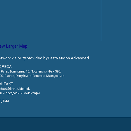
iew Larger Map
twork visibility provided by FastNetMon Advanced
ДРЕСА
. Руѓер Бошковиќ 16, Пoштенски Фах 393,
00, Скопје, Република Северна Македонија
ОНТАКТ:
ntact@finki.ukim.mk
ши предлози и коментари
ЕДИА