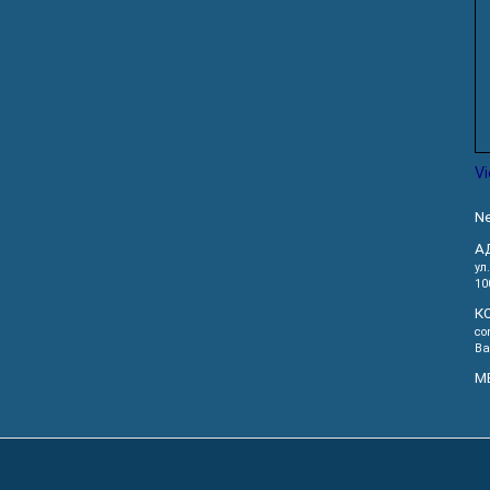
V
Ne
А
ул
10
К
co
Ва
М