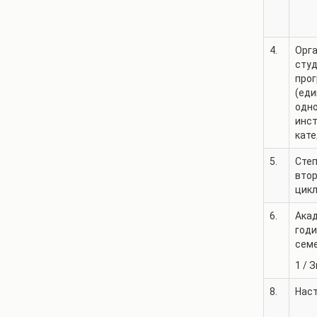
4.
Орга
сту
про
(еди
одн
инст
кате
5.
Степ
втор
цикл
6.
Ака
годи
сем
1
/
З
8.
Нас