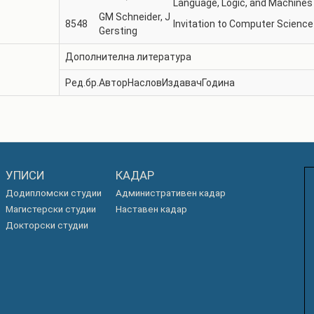
Language, Logic, and Machines
GM Schneider, J
8548
Invitation to Computer Science 
Gersting
Дополнителна литература
Ред.бр.
Автор
Наслов
Издавач
Година
УПИСИ
КАДАР
Додипломски студии
Административен кадар
Магистерски студии
Наставен кадар
Докторски студии