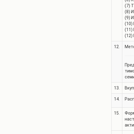
(7) 
(8) 
(9) 
(10)
(11)
(12)
12.
Мето
Пред
тимс
семи
13.
Вкуп
14.
Рас
15.
Фор
нас
акт