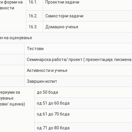
и форми на
16.1.
Проектни задачи
ивности
16.2.
Самостојни задачи
16.3.
Домашно учење
ин на оценување
Тестови
Семинарска работа/ проект ( презентација: писмена 
Активности и учење
Завршен испит
ериуми за
до 50 бода
нување
од 51 до 60 бода
ови/ оценка)
од 61 до 70 бода
од 71 до 80 бода