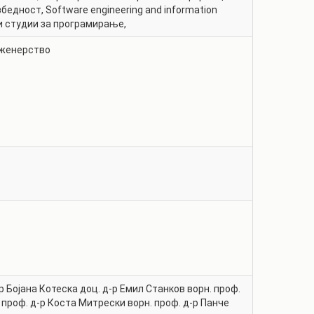
збедност
,
Software engineering and information
и студии за програмирање
,
нженерство
р
Бојана Котеска
доц. д-р
Емил Станков
ворн. проф.
проф. д-р
Коста Митрески
ворн. проф. д-р
Панче