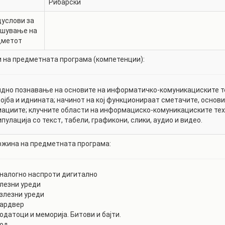
Рибарски
услови за
ишување на
дметот
 на предметната програма (компетенции):
дно познавање на основите на информатичко-комуникациските т
ојба и иднината; начинот на кој функционираат сметачите, основи
ациите; клучните области на информациско-комуникациските техн
пулација со текст, табели, графикони, слики, аудио и видео.
жина на предметната програма:
Аналогно наспроти дигитално
Влезни уреди
Излезни уреди
Хардвер
Податоци и меморија. Битови и бајти.
Код