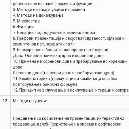
реченици во исказни формули и функции.
3. Методи на заклучување и примена
4. Методи на докажување
5. Множества
6. Функции
7. Релации, подредување и еквиваленција
8. Графови: презентација и својства (сврзаност, ојлеров и
хамилтонов пат, најкраток пат).
9. Изоморфност, боење и планарност на графови.
Дрва: Основни поими кај дрва и коренови дрва
10. Примена на Коренови дрва и пребарување во коренови
дрва
Скелетни дрва (најлесни дрва и пребарувачки дрва)
11. Комбинаторика (премутации и комбинаци со и без
повторување). биномна формула
12. Принцип на вклучување и исклуување, итераци и рекурз
12.
Методи на учење:
Предавања со користење на презентации, интерактивни
предавања, вежби (користење на опрема и софтверски