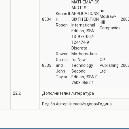
MATHEMATICS
AND ITS
he
Kenneth
APPLICATIONS,
McGraw-
8534
H.
SIXTH EDITION
200
Hill
Rosen
International
Companies
Edition, ISBN-
13: 978-007-
124474-9
Discrete
Rowan
Мathematics
Garnier
for New
OP
8535
and
Technology
Publishing
200
John
Second
Ltd
Taylor
Edition, ISBN 0
7503 0652 1
22.2.
Дополнителна литература
Ред.бр.
Автор
Наслов
Издавач
Година