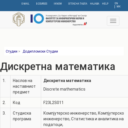
Skip
EN
E-MAIL
E-COURSES
IKNOW
ОГЛАСНА ТАБЛА
НАЈАВА
HELP
МК
to
main
content
Toggle
navigat
Студии
>
Додипломски Студии
Дискретна математика
1.
Наслов на
Дискретна математика
наставниот
Discrete mathematics
предмет
2.
Код
F23L2S011
3.
Студиска
Компјутерско инженерство
,
Компјутерско
програма
инженерство
,
Статистика и аналитика на
податоци
,