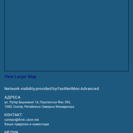
View Larger Map
Network visibility provided by FastNetMon Advanced
АДРЕСА
ул. Руѓер Бошковиќ 16, Пoштенски Фах 393,
1000, Скопје, Република Северна Македонија
КОНТАКТ:
contact@finki.ukim.mk
Ваши предлози и коментари
МЕДИА