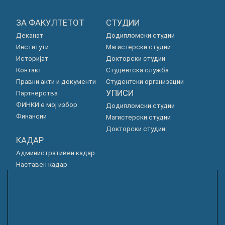
ЗА ФАКУЛТЕТОТ
СТУДИИ
Деканат
Додипломски студии
Институти
Магистерски студии
Историјат
Докторски студии
Контакт
Студентска служба
Правни акти и документи
Студентски организации
УПИСИ
Партнерства
ФИНКИ е мој избор
Додипломски студии
Финансии
Магистерски студии
Докторски студии
КАДАР
Административен кадар
Наставен кадар