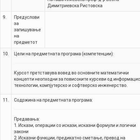
Димитриевска Ристовска
9.
Предуслови
за
запишување
на
предметот
10.
Цели на предметната програма (компетенции):
Курсот претставува вовед во основните математички
концепти неопходни за повисоките курсеви од информаци
технологии, компјутерско и софтверско инженерство.
11.
Содржина на предметната програма:
Предавања:
1. Искази, операции со искази, исказни формули и логички
закони
2. Исказни функции, предикатно сметање, превод на