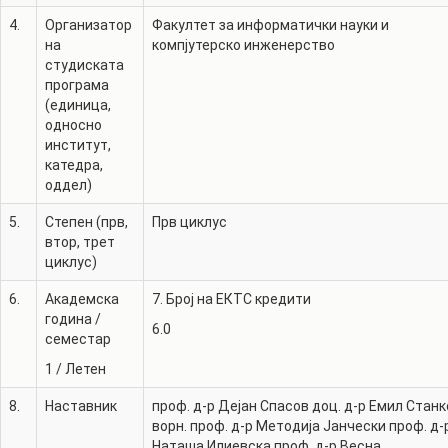
4.
Организатор
Факултет за информатички науки и
на
компјутерско инженерство
студиската
програма
(единица,
односно
институт,
катедра,
оддел)
5.
Степен (прв,
Прв циклус
втор, трет
циклус)
6.
Академска
7. Број на ЕКТС кредити
година /
6.0
семестар
1
/
Летен
8.
Наставник
проф. д-р
Дејан Спасов
доц. д-р
Емил Станк
ворн. проф. д-р
Методија Јанчески
проф. д-
Наташа Илиевска
проф. д-р
Весна