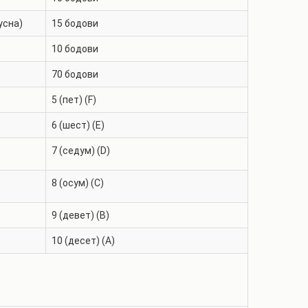
усна)
15
бодови
10
бодови
70
бодови
5 (пет) (F)
6 (шест) (E)
7 (седум) (D)
8 (осум) (C)
9 (девет) (B)
10 (десет) (A)