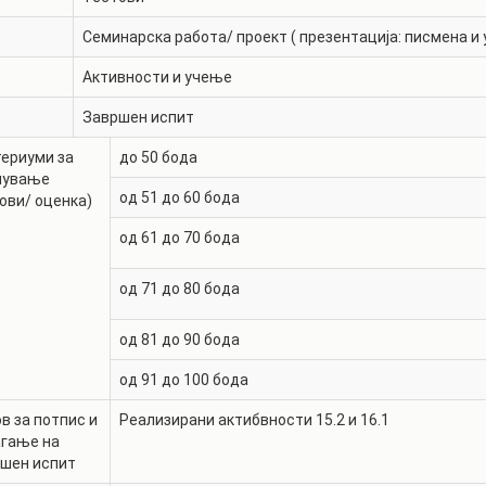
Семинарска работа/ проект ( презентација: писмена и 
Активности и учење
Завршен испит
ериуми за
до 50 бода
нување
од 51 до 60 бода
ови/ оценка)
од 61 до 70 бода
од 71 до 80 бода
од 81 до 90 бода
од 91 до 100 бода
в за потпис и
Реализирани актибвности 15.2 и 16.1
агање на
ршен испит