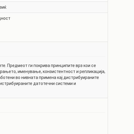
виќ
дност
те. Предмеот ги покрива принципите врз кои се
рањето, именување, конзистентност и репликација,
ботени во нивната примена кај дистрибуираните
дистрибуираните датотечни системи и