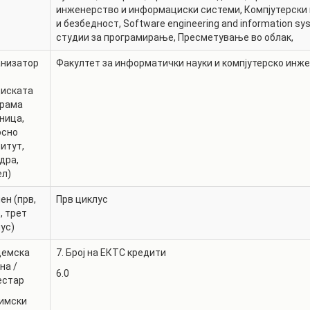
РАСПОРЕД НА
инженерство и информациски системи
,
Компјутерски
ЧАСОВИ
и безбедност
,
Software engineering and information s
ЛАБОРАТОРИИ
студии за програмирање
,
Пресметување во облак
,
АКАДЕМСКИ
ИЗВЕШТАИ ЗА
КАЛЕНДАР
анизатор
Факултет за информатички науки и компјутерско инж
ФАКУЛТЕТОТ
ОДБРАНИ
ПАРТНЕРСТВА
диската
грама
РЕШЕНИЈА
ФИНКИ LIVE
ница,
осно
ДИПЛОМСКИ/
ЦЕНТРИ
итут,
МАГИСТЕРСКИ
дра,
ОДБРАНИ
АЛУМНИ
ел)
ен (прв,
Прв циклус
, трет
ус)
демска
7. Број на ЕКТС кредити
на /
6.0
естар
имски