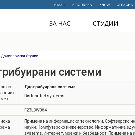
E-MAIL
E-COURSES
IKNOW
ОГЛАСНА 
ЗА НАС
СТУДИИ
ДЕКАНАТ
ДОДИПЛОМСКИ
СТУДИИ
ИНСТИТУТИ
МАГИСТЕРСКИ
Додипломски Студии
СТУДИИ
ПРАВНИ АКТИ
И ДОКУМЕНТИ
трибуирани системи
ДОКТОРСКИ
СТУДИИ
ПРОЕКТИ
ов на
Дистрибуирани системи
ПРОФЕСИОНАЛНИ
НАУЧНА
тавниот
И СТРУЧНИ ОБУКИ
ДЕЈНОСТ
Distributed systems
дмет
СТУДЕНТСКА
ФИНАНСИИ
F23L3W064
СЛУЖБА
ИСТОРИЈАТ
диска
Примена на информациски технологии
,
Софтверско и
СТУДЕНТСКИ
грама
науки
,
Компјутерско инженерство
,
Информатичка еду
ОРГАНИЗАЦИИ
ФИНКИ Е МОЈ
systems
,
Интернет, мрежи и безбедност
,
Примена на 
ИЗБОР