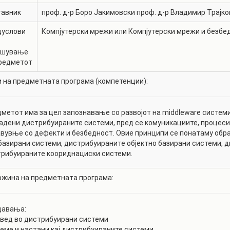
тавник
проф. д-р
Боро Јакимовски
проф. д-р
Владимир Трајко
дуслови
Компјутерски мрежи или Компјутерски мрежи и безбе
ишување
предметот
 на предметната програма (компетенции):
метот има за цел запознавање со развојот на middleware системи
адени дистрибуираните системи, пред се комуникациите, процеси
вувње со дефекти и безбедност. Овие принципи се понатаму обра
базирани системи, дистрибуираните објектно базирани системи, 
рибуираните коориднациски системи.
жина на предметната програма:
давања:
овед во дистрибуирани системи
реме и настани кај дистрибуираните системи