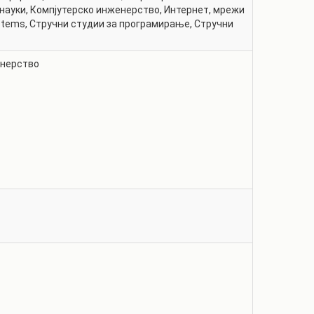
 науки
,
Компјутерско инженерство
,
Интернет, мрежи
ystems
,
Стручни студии за програмирање
,
Стручни
енерство