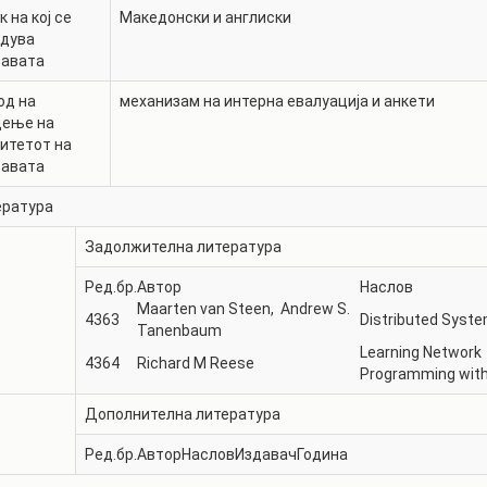
к на кој се
Македонски и англиски
едува
тавата
од на
механизам на интерна евалуација и анкети
дење на
итетот на
тавата
ература
Задолжителна литература
Ред.бр.
Автор
Наслов
Maarten van Steen, ‎ Andrew S.
4363
Distributed Syste
Tanenbaum
Learning Network
4364
Richard M Reese
Programming with
Дополнителна литература
Ред.бр.
Автор
Наслов
Издавач
Година