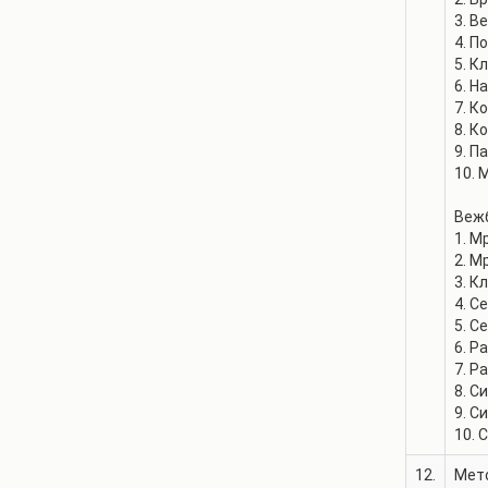
3. В
4. П
5. К
6. Н
7. К
8. К
9. 
10. 
Веж
1. М
2. М
3. К
4. С
5. С
6. Р
7. Р
8. С
9. С
12.
Мето