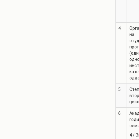
4.
Орг
на
сту
про
(еди
одн
инст
кате
одд
5.
Степ
втор
цикл
6.
Ака
годи
сем
4
/
З