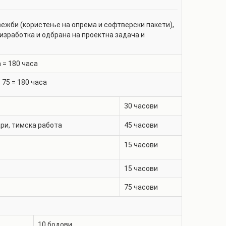
ежби (користење на опрема и софтверски пакети),
 изработка и одбрана на проектна задача и
 =
180
часа
+
75
=
180
часа
30
часови
ри, тимска работа
45
часови
15
часови
15
часови
75
часови
10
бодови