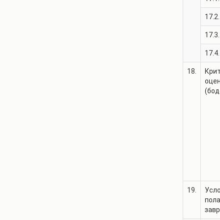
17.2.
17.3.
17.4.
18.
Крит
оце
(бод
19.
Усло
пол
зав