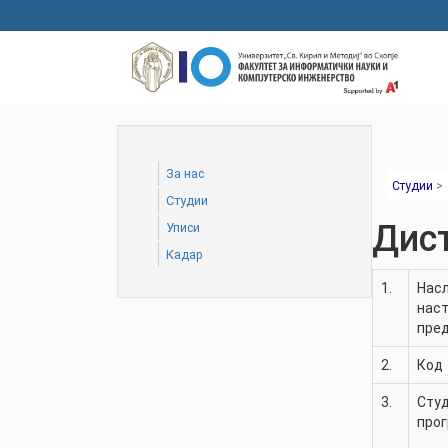
Skip
to
main
content
За нас
Студии
>
Студии
Дис
Уписи
Кадар
1.
Насл
нас
пре
2.
Код
3.
Сту
про