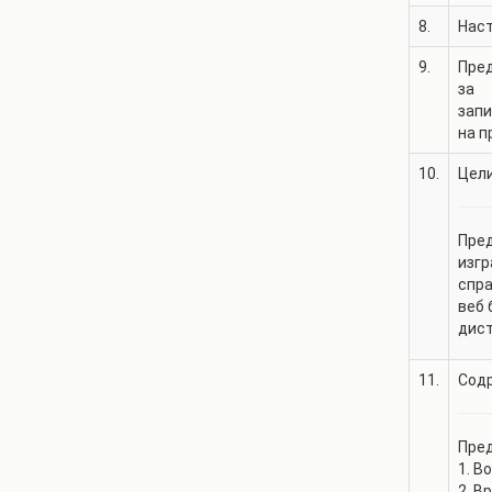
8.
Нас
9.
Пре
за
зап
на 
10.
Цели
Пред
изгр
спра
веб 
дист
11.
Содр
Пре
1. В
2. В