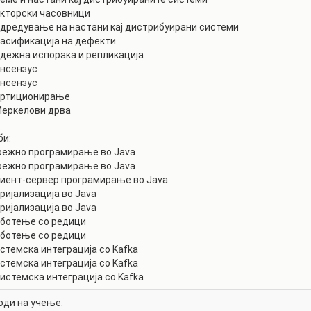
екторски часовници
одредување на настани кај дистрибуирани системи
ласификација на дефекти
адежна испорака и репликација
онсензус
онсензус
Партиционирање
Меркелови дрва
би:
режно програмирање во Java
режно програмирање во Java
лиент-сервер програмирање во Java
еријализација во Java
еријализација во Java
аботење со редици
аботење со редици
истемска интеграција со Kafka
истемска интеграција со Kafka
ди на учење: