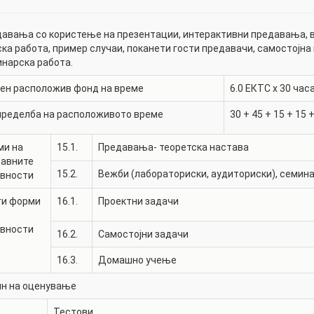
авања со користење на презентации, интерактивни предавања, в
ка работа, пример случаи, поканети гости предавачи, самостојна
нарска работа.
ен расположив фонд на време
6.0
ЕКТС x 30 часа
пределба на расположивото време
30
+
45
+
15
+
15
ми на
15.1.
Предавања- теоретска настава
тавните
15.2.
Вежби (лабораториски, аудиториски), семина
ивности
ги форми
16.1.
Проектни задачи
ивности
16.2.
Самостојни задачи
16.3.
Домашно учење
ин на оценување
Тестови