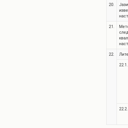
20.
Јази
изв
нас
21.
Мет
сле
квал
нас
22.
Лит
22.1.
22.2.