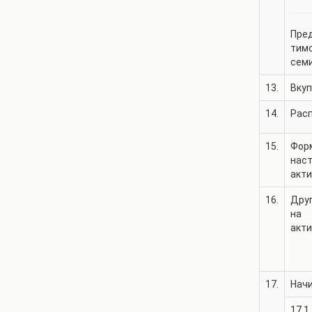
Пред
тимс
семи
13.
Вкуп
14.
Рас
15.
Фор
нас
акт
16.
Дру
на
акт
17.
Нач
17.1.