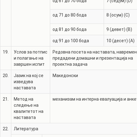
од 61 до 70 бода
7 (седум) (D)
од 71 до 80 бода
8 (осум) (C)
од 81 до 90 бода
9 (девет) (B)
од 91 до 100 бода
10 (десет) (A)
19.
Услов за потпис
Редовна посета на наставата, навремен
и полагање на
предадени домашни и презентација на
завршен испит
проектна задача
20.
Јазик на кој се
Македонски
изведува
наставата
21.
Метод на
механизам на интерна евалуација и анке
следење на
квалитетот на
наставата
22.
Литература