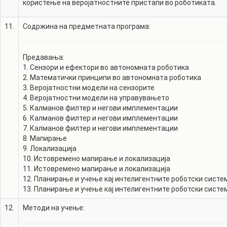
користење на веројатностните пристапи во роботиката.
11.
Содржина на предметната програма:
Предавања:
1. Сензори и ефектори во автономната роботика
2. Mатематички принципи во автономната роботика
3. Веројатностни модели на сензорите
4. Веројатностни модели на управувањето
5. Калманов филтер и негови имплементации
6. Калманов филтер и негови имплементации
7. Калманов филтер и негови имплементации
8. Мапирање
9. Локализација
10. Истовремено мапирање и локализација
11. Истовремено мапирање и локализација
12. Планирање и учење кај интелигентните роботски систе
13. Планирање и учење кај интелигентните роботски систе
12.
Методи на учење: