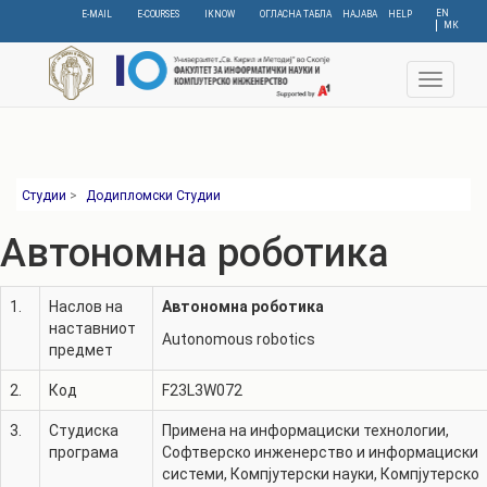
Skip
EN
E-MAIL
E-COURSES
IKNOW
ОГЛАСНА ТАБЛА
НАЈАВА
HELP
МК
to
main
content
Toggle
navigat
Студии
>
Додипломски Студии
Автономна роботика
1.
Наслов на
Автономна роботика
наставниот
Autonomous robotics
предмет
2.
Код
F23L3W072
3.
Студиска
Примена на информациски технологии
,
програма
Софтверско инженерство и информациски
системи
,
Компјутерски науки
,
Компјутерско