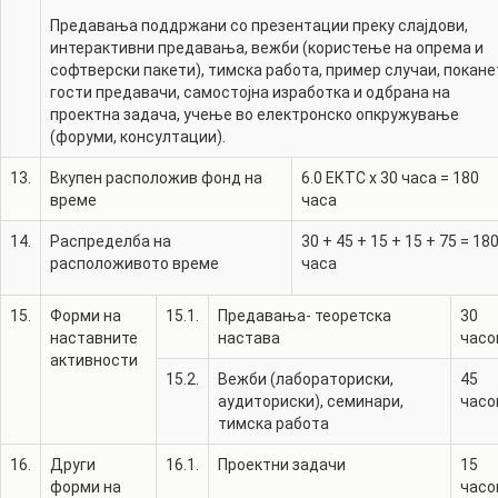
Предавања поддржани со презентации преку слајдови,
интерактивни предавања, вежби (користење на опрема и
софтверски пакети), тимска работа, пример случаи, покане
гости предавачи, самостојна изработка и одбрана на
проектна задача, учење во електронско опкружување
(форуми, консултации).
13.
Вкупен расположив фонд на
6.0
ЕКТС x 30 часа =
180
време
часа
14.
Распределба на
30
+
45
+
15
+
15
+
75
=
18
расположивото време
часа
15.
Форми на
15.1.
Предавања- теоретска
30
наставните
настава
часо
активности
15.2.
Вежби (лабораториски,
45
аудиториски), семинари,
часо
тимска работа
16.
Други
16.1.
Проектни задачи
15
форми на
часо