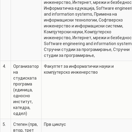
инженерство
,
Интернет, мрежи и безбеднос
Информатичка едукација
,
Software engineer
and information systems
,
Примена на
информациски технологии
,
Софтверско
инженерство и информациски системи
,
Компјутерски науки
,
Компјутерско
инженерство
,
Интернет, мрежи и безбеднос
Software engineering and information syste
Стручни студии за програмирање
,
Стручни
студии за програмирање
,
4.
Организатор
Факултет за информатички науки и
на
компјутерско инженерство
студиската
програма
(единица,
односно
институт,
катедра,
оддел)
5.
Степен (прв,
Прв циклус
втор, трет