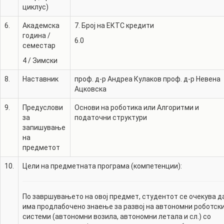
циклус)
6.
Академска
7. Број на ЕКТС кредити
година /
6.0
семестар
4
/
Зимски
8.
Наставник
проф. д-р
Андреа Кулаков
проф. д-р
Невена
Ацковска
9.
Предуслови
Основи на роботика или Алгоритми и
за
податочни структури
запишување
на
предметот
10.
Цели на предметната програма (компетенции):
По завршувањето на овој предмет, студентот се очекува д
има продлабочено знаење за развој на автономни роботск
системи (автономни возила, автономни летала и сл.) со