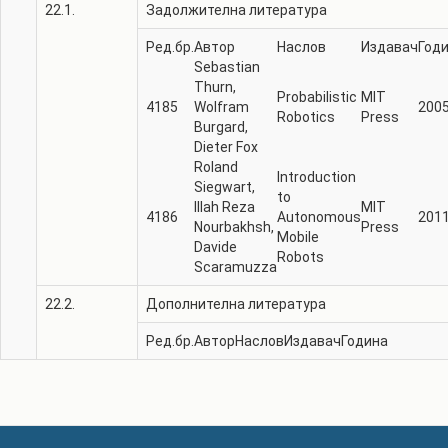
22.1.
Задолжителна литература
Ред.бр.
Автор
Наслов
Издавач
Год
Sebastian
Thurn,
Probabilistic
MIT
4185
Wolfram
200
Robotics
Press
Burgard,
Dieter Fox
Roland
Introduction
Siegwart,
to
Illah Reza
MIT
4186
Autonomous
201
Nourbakhsh,
Press
Mobile
Davide
Robots
Scaramuzza
22.2.
Дополнителна литература
Ред.бр.
Автор
Наслов
Издавач
Година