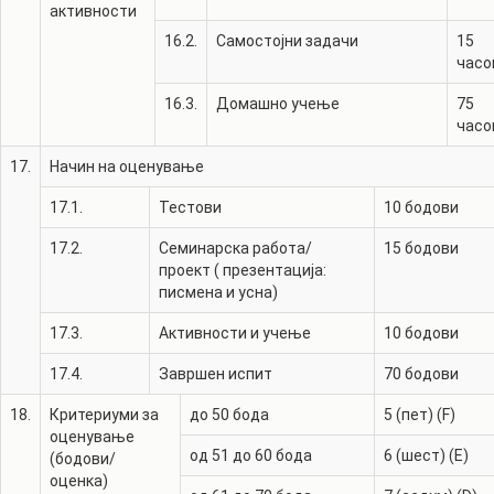
активности
16.2.
Самостојни задачи
15
часо
16.3.
Домашно учење
75
часо
17.
Начин на оценување
17.1.
Тестови
10
бодови
17.2.
Семинарска работа/
15
бодови
проект ( презентација:
писмена и усна)
17.3.
Активности и учење
10
бодови
17.4.
Завршен испит
70
бодови
18.
Критериуми за
до 50 бода
5 (пет) (F)
оценување
од 51 до 60 бода
6 (шест) (E)
(бодови/
оценка)