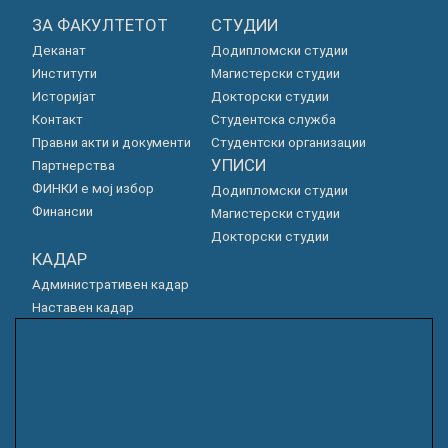
ЗА ФАКУЛТЕТОТ
СТУДИИ
Деканат
Додипломски студии
Институти
Магистерски студии
Историјат
Докторски студии
Контакт
Студентска служба
Правни акти и документи
Студентски организации
УПИСИ
Партнерства
ФИНКИ е мој избор
Додипломски студии
Финансии
Магистерски студии
Докторски студии
КАДАР
Административен кадар
Наставен кадар