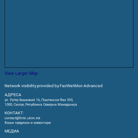
View Larger Map
Network visibility provided by FastNetMon Advanced
АДРЕСА
ул. Руѓер Бошковиќ 16, Пoштенски Фах 393,
1000, Скопје, Република Северна Македонија
КОНТАКТ:
contact@finki.ukim.mk
Ваши предлози и коментари
МЕДИА