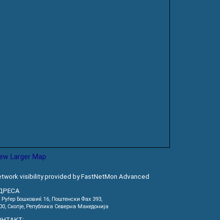
iew Larger Map
twork visibility provided by FastNetMon Advanced
ДРЕСА
. Руѓер Бошковиќ 16, Пoштенски Фах 393,
00, Скопје, Република Северна Македонија
ОНТАКТ: