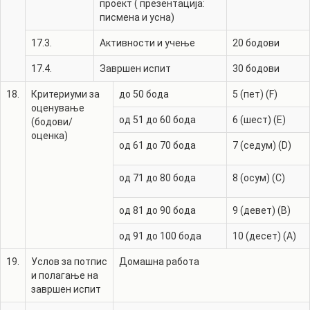
проект ( презентација:
писмена и усна)
17.3.
Активности и учење
20
бодови
17.4.
Завршен испит
30
бодови
18.
Критериуми за
до 50 бода
5 (пет) (F)
оценување
од 51 до 60 бода
6 (шест) (E)
(бодови/
оценка)
од 61 до 70 бода
7 (седум) (D)
од 71 до 80 бода
8 (осум) (C)
од 81 до 90 бода
9 (девет) (B)
од 91 до 100 бода
10 (десет) (A)
19.
Услов за потпис
Домашна работа
и полагање на
завршен испит