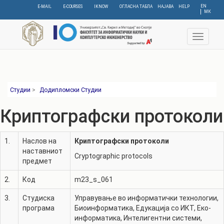
Skip
EN
E-MAIL
E-COURSES
IKNOW
ОГЛАСНА ТАБЛА
НАЈАВА
HELP
МК
to
main
content
Toggle
navigat
Студии
>
Додипломски Студии
Криптографски протоколи
1.
Наслов на
Криптографски протоколи
наставниот
Cryptographic protocols
предмет
2.
Код
m23_s_061
3.
Студиска
Управување во информатички технологии
,
програма
Биоинформатика
,
Едукација со ИКТ
,
Еко-
информатика
,
Интелигентни системи
,