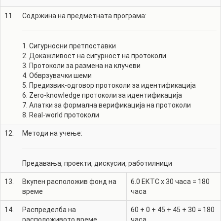
11.
Содржина на предметната програма:
1. Сигурносни претпоставки
2. Докажливост на сигурност на протоколи
3. Протоколи за размена на клучеви
4. Обврзувачки шеми
5. Предизвик-одговор протоколи за идентификација
6. Zero-knowledge протоколи за идентификација
7. Алатки за формална верификација на протоколи
8. Real-world протоколи
12.
Методи на учење:
Предавања, проекти, дискусии, работилници
13.
Вкупен расположив фонд на
6.0
ЕКТС x 30 часа =
180
време
часа
14.
Распределба на
60
+
0
+
45
+
45
+
30
=
180
расположивото време
часа