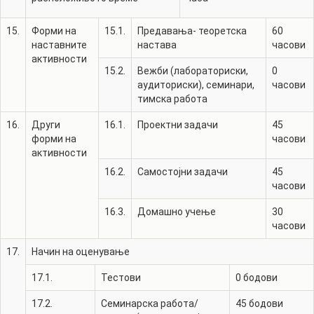
15.
Форми на
15.1.
Предавања- теоретска
60
наставните
настава
часови
активности
15.2.
Вежби (лабораториски,
0
аудиториски), семинари,
часови
тимска работа
16.
Други
16.1.
Проектни задачи
45
форми на
часови
активности
16.2.
Самостојни задачи
45
часови
16.3.
Домашно учење
30
часови
17.
Начин на оценување
17.1.
Тестови
0
бодови
17.2.
Семинарска работа/
45
бодови