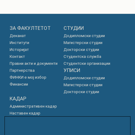
ЗА ФАКУЛТЕТОТ
СТУДИИ
Деканат
Додипломски студии
Институти
Магистерски студии
Историјат
Докторски студии
Контакт
Студентска служба
Правни акти и документи
Студентски организации
УПИСИ
Партнерства
ФИНКИ е мој избор
Додипломски студии
Финансии
Магистерски студии
Докторски студии
КАДАР
Административен кадар
Наставен кадар