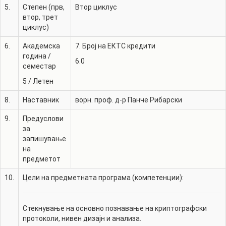
5.
Степен (прв,
Втор циклус
втор, трет
циклус)
6.
Академска
7. Број на ЕКТС кредити
година /
6.0
семестар
5
/
Летен
8.
Наставник
ворн. проф. д-р
Панче Рибарски
9.
Предуслови
за
запишување
на
предметот
10.
Цели на предметната програма (компетенции):
Стекнување на основно познавање на криптографски
протоколи, нивен дизајн и анализа.