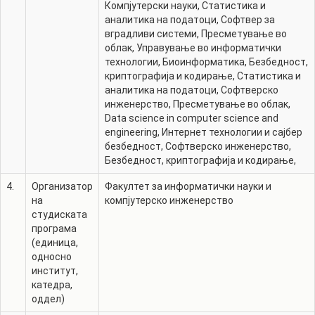
Компјутерски науки
,
Статистика и
аналитика на податоци
,
Софтвер за
вградливи системи
,
Пресметување во
облак
,
Управување во информатички
технологии
,
Биоинформатика
,
Безбедност,
криптографија и кодирање
,
Статистика и
аналитика на податоци
,
Софтверско
инженерство
,
Пресметување во облак
,
Data science in computer science and
engineering
,
Интернет технологии и сајбер
безбедност
,
Софтверско инженерство
,
Безбедност, криптографија и кодирање
,
4.
Организатор
Факултет за информатички науки и
на
компјутерско инженерство
студиската
програма
(единица,
односно
институт,
катедра,
оддел)