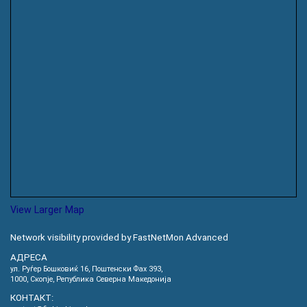
View Larger Map
Network visibility provided by FastNetMon Advanced
АДРЕСА
ул. Руѓер Бошковиќ 16, Пoштенски Фах 393,
1000, Скопје, Република Северна Македонија
КОНТАКТ: