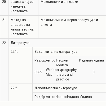
20.
Јазик на кој се
Македонски и англиски
изведува
наставата
21.
Метод на
Механизам на интерна евалуација и
следење на
анкети
квалитетот на
наставата
22.
Литература
22.1.
Задолжителна литература
Ред.бр.
Автор
Наслов
Издавач
Година
Modern
Wenbo
cryptography
6865
0
Mao
theory and
practice
22.2.
Дополнителна литература
Ред.бр.
Автор
Наслов
Издавач
Година