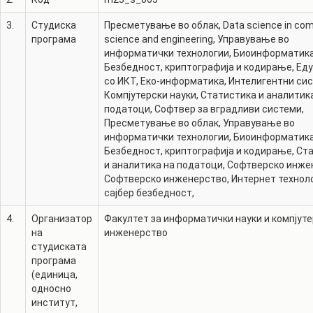
3.
Студиска
Пресметување во облак
,
Data science in co
програма
science and engineering
,
Управување во
информатички технологии
,
Биоинформатик
Безбедност, криптографија и кодирање
,
Еду
со ИКТ
,
Еко-информатика
,
Интелигентни си
Компјутерски науки
,
Статистика и аналитик
податоци
,
Софтвер за вградливи системи
,
Пресметување во облак
,
Управување во
информатички технологии
,
Биоинформатик
Безбедност, криптографија и кодирање
,
Ста
и аналитика на податоци
,
Софтверско инже
Софтверско инженерство
,
Интернет технол
сајбер безбедност
,
4.
Организатор
Факултет за информатички науки и компјут
на
инженерство
студиската
програма
(единица,
односно
институт,