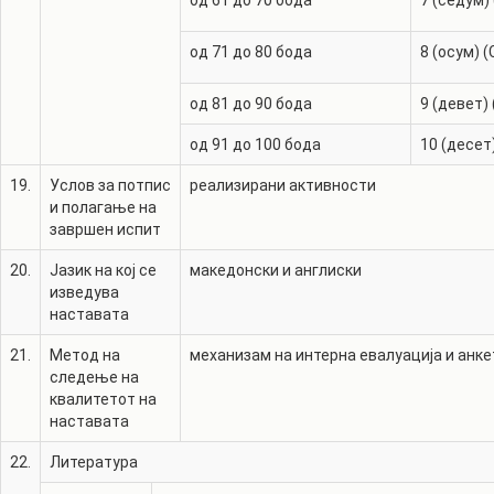
од 61 до 70 бода
7 (седум) 
од 71 до 80 бода
8 (осум) (
од 81 до 90 бода
9 (девет) 
од 91 до 100 бода
10 (десет)
19.
Услов за потпис
реализирани активности
и полагање на
завршен испит
20.
Јазик на кој се
македонски и англиски
изведува
наставата
21.
Метод на
механизам на интерна евалуација и анке
следење на
квалитетот на
наставата
22.
Литература