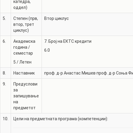
катедра,
оддел)
5.
Степен (прв,
Втор циклус
втор, трет
циклус)
6.
Академска
7. Број на ЕКТС кредити
година /
6.0
семестар
5
/
Летен
8.
Наставник
проф. д-р
Анастас Мишев
проф. д-р
Соња Ф
9.
Предуслови
за
запишување
на
предметот
10.
Цели на предметната програма (компетенции):