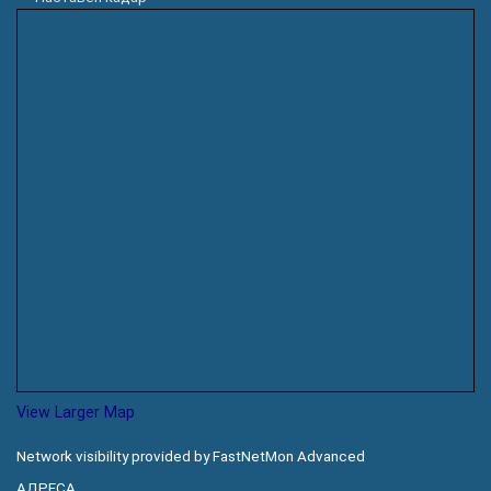
View Larger Map
Network visibility provided by FastNetMon Advanced
АДРЕСА