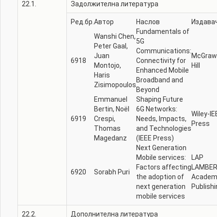
22.1.
Задолжителна литература
Ред.бр.
Автор
Наслов
Издава
Fundamentals of
Wanshi Chen,
5G
Peter Gaal,
Communications:
Juan
McGraw
6918
Connectivity for
Montojo,
Hill
Enhanced Mobile
Haris
Broadband and
Zisimopoulos
Beyond
Emmanuel
Shaping Future
Bertin, Noël
6G Networks:
Wiley-IE
6919
Crespi,
Needs, Impacts,
Press
Thomas
and Technologies
Magedanz
(IEEE Press)
Next Generation
Mobile services:
LAP
Factors affecting
LAMBE
6920
Sorabh Puri
the adoption of
Academ
next generation
Publishi
mobile services
22.2.
Дополнителна литература