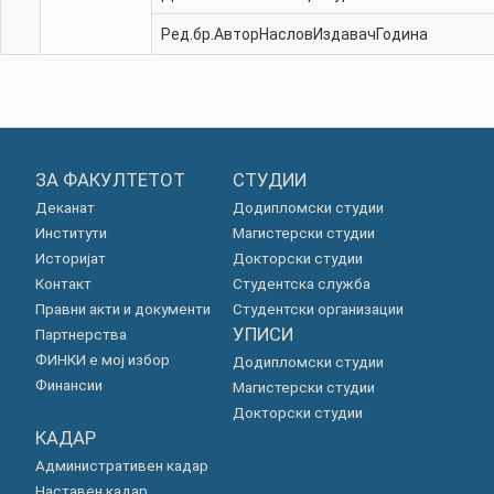
Ред.бр.
Автор
Наслов
Издавач
Година
ЗА ФАКУЛТЕТОТ
СТУДИИ
Деканат
Додипломски студии
Институти
Магистерски студии
Историјат
Докторски студии
Контакт
Студентска служба
Правни акти и документи
Студентски организации
УПИСИ
Партнерства
ФИНКИ е мој избор
Додипломски студии
Финансии
Магистерски студии
Докторски студии
КАДАР
Административен кадар
Наставен кадар