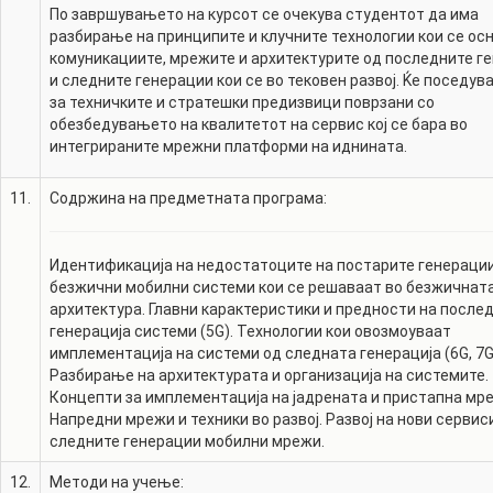
По завршувањето на курсот се очекува студентот да има
разбирање на принципите и клучните технологии кои се осн
комуникациите, мрежите и архитектурите од последните г
и следните генерации кои се во тековен развој. Ќе поседув
за техничките и стратешки предизвици поврзани со
обезбедувањето на квалитетот на сервис кој се бара во
интегрираните мрежни платформи на иднината.
11.
Содржина на предметната програма:
Идентификација на недостатоците на постарите генерации
безжични мобилни системи кои се решаваат во безжичнат
архитектура. Главни карактеристики и предности на после
генерација системи (5G). Технологии кои овозмоуваат
имплементација на системи од следната генерација (6G, 7G
Разбирање на архитектурата и организација на системите.
Концепти за имплементација на јадрената и пристапна мр
Напредни мрежи и техники во развој. Развој на нови сервис
следните генерации мобилни мрежи.
12.
Методи на учење: