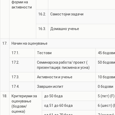
форми на
активности
16.2.
Самостојни задачи
16.3.
Домашно учење
17.
Начин на оценување
17.1.
Тестови
45
бодов
17.2.
Семинарска работа/ проект (
50
бодов
презентација: писмена и усна)
17.3.
Активности и учење
10
бодов
17.4.
Завршен испит
0
бодови
18.
Критериуми за
до 50 бода
5 (пет) (F)
оценување
од 51 до 60 бода
6 (шест) (
(бодови/
оценка)