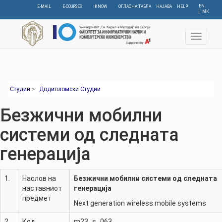
Skip
EN
E-MAIL
E-COURSES
IKNOW
ОГЛАСНА ТАБЛА
НАЈАВА
HELP
МК
to
main
content
Toggle
navigat
Студии
>
Додипломски Студии
Безжични мобилни
системи од следната
генерација
1.
Наслов на
Безжични мобилни системи од следната
наставниот
генерација
предмет
Next generation wireless mobile systems
2.
Код
m23_s_063