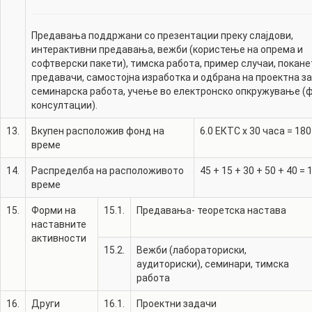
Предавања поддржани со презентации преку слајдови,
интерактивни предавања, вежби (користење на опрема и
софтверски пакети), тимска работа, пример случаи, покане
предавачи, самостојна изработка и одбрана на проектна з
семинарска работа, учење во електронско опкружување (
консултации).
13.
Вкупен расположив фонд на
6.0
ЕКТС x 30 часа =
180
време
14.
Распределба на расположивото
45
+
15
+
30
+
50
+
40
=
време
15.
Форми на
15.1.
Предавања- теоретска настава
наставните
активности
15.2.
Вежби (лабораториски,
аудиториски), семинари, тимска
работа
16.
Други
16.1.
Проектни задачи