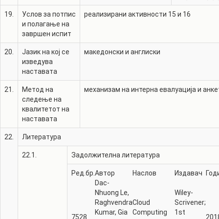
19.
Услов за потпис
реализирани активности 15 и 16
и полагање на
завршен испит
20.
Јазик на кој се
македонски и англиски
изведува
наставата
21.
Метод на
механизам на интерна евалуација и анке
следење на
квалитетот на
наставата
22.
Литература
22.1.
Задолжителна литература
Ред.бр.
Автор
Наслов
Издавач
Год
Dac-
Nhuong Le,
Wiley-
Raghvendra
Cloud
Scrivener;
Kumar, Gia
Computing
1st
7528
201