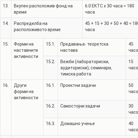
13.
Вкупен расположив фонд на
6.0
ЕКТС x 30 часа =
180
време
часа
14.
Распределба на
45
+
15
+
30
+
50
+
40
=
18
расположивото време
часа
15.
Форми на
15.1.
Предавања- теоретска
45
наставните
настава
час
активности
15.2.
Вежби (лабораториски,
15
аудиториски), семинари,
час
тимска работа
16.
Други
16.1.
Проектни задачи
50
форми на
час
активности
16.2.
Самостојни задачи
30
час
16.3.
Домашно учење
40
час