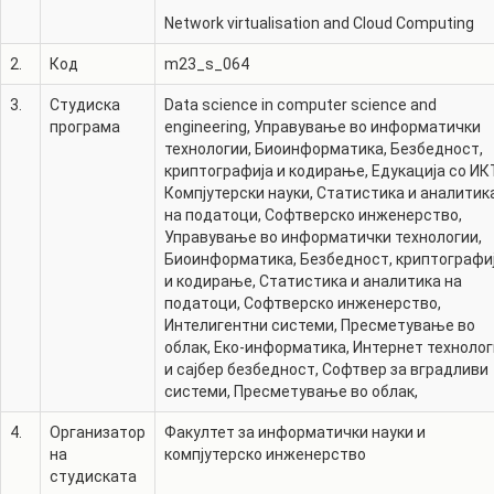
Network virtualisation and Cloud Computing
2.
Код
m23_s_064
3.
Студиска
Data science in computer science and
програма
engineering
,
Управување во информатички
технологии
,
Биоинформатика
,
Безбедност,
криптографија и кодирање
,
Едукација со ИК
Компјутерски науки
,
Статистика и аналитик
на податоци
,
Софтверско инженерство
,
Управување во информатички технологии
,
Биоинформатика
,
Безбедност, криптографи
и кодирање
,
Статистика и аналитика на
податоци
,
Софтверско инженерство
,
Интелигентни системи
,
Пресметување во
облак
,
Еко-информатика
,
Интернет технолог
и сајбер безбедност
,
Софтвер за вградливи
системи
,
Пресметување во облак
,
4.
Организатор
Факултет за информатички науки и
на
компјутерско инженерство
студиската