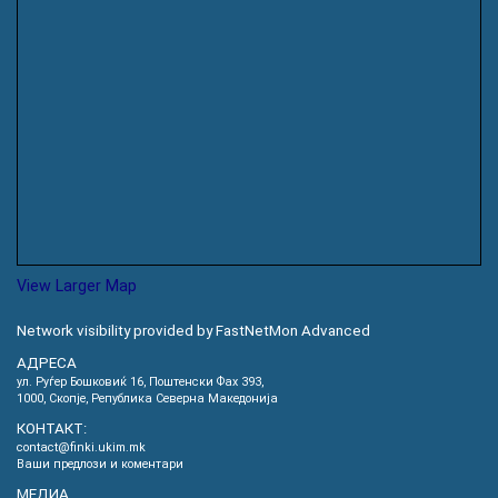
View Larger Map
Network visibility provided by FastNetMon Advanced
АДРЕСА
ул. Руѓер Бошковиќ 16, Пoштенски Фах 393,
1000, Скопје, Република Северна Македонија
КОНТАКТ:
contact@finki.ukim.mk
Ваши предлози и коментари
МЕДИА