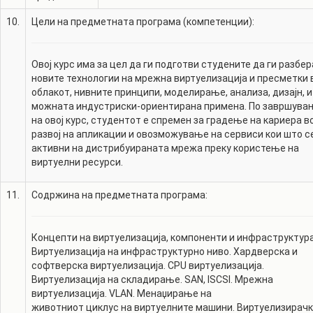
10.
Цели на предметната програма (компетенции):
Овој курс има за цел да ги подготви студените да ги разбе
новите технологии на мрежна виртуелизација и пресметки 
облакот, нивните принципи, моделирање, анализа, дизајн, и
можната индустриски-ориентирана примена. По завршува
на овој курс, студентот е спремен за градење на кариера в
развој на апликации и овозможување на сервиси кои што с
активни на дистрибуираната мрежа преку користење на
виртуелни ресурси.
11.
Содржина на предметната програма:
Концепти на виртуелизација, компоненти и инфраструктура
Виртуелизација на инфраструктурно ниво. Хардверска и
софтверска виртуелизација. CPU виртуелизација.
Виртуелизација на складирање. SAN, ISCSI. Мрежна
виртуелизација. VLAN. Менаџирање на
животниот циклус на виртуелните машини. Виртуелизирач