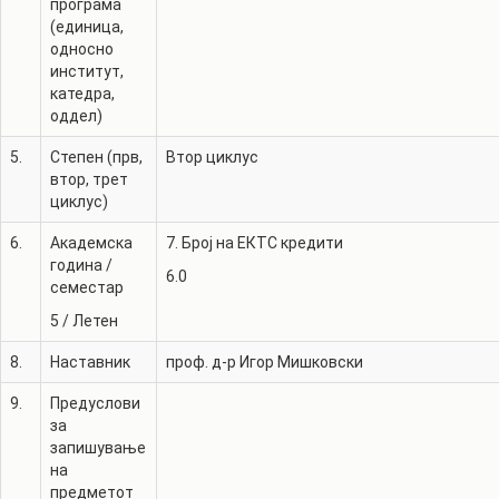
програма
(единица,
односно
институт,
катедра,
оддел)
5.
Степен (прв,
Втор циклус
втор, трет
циклус)
6.
Академска
7. Број на ЕКТС кредити
година /
6.0
семестар
5
/
Летен
8.
Наставник
проф. д-р
Игор Мишковски
9.
Предуслови
за
запишување
на
предметот