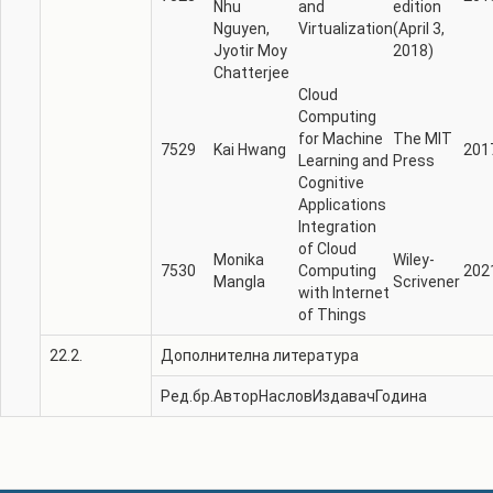
Nhu
and
edition
Nguyen,
Virtualization
(April 3,
Jyotir Moy
2018)
Chatterjee
Cloud
Computing
for Machine
The MIT
7529
Kai Hwang
201
Learning and
Press
Cognitive
Applications
Integration
of Cloud
Monika
Wiley-
7530
Computing
202
Mangla
Scrivener
with Internet
of Things
22.2.
Дополнителна литература
Ред.бр.
Автор
Наслов
Издавач
Година