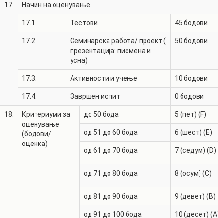
17.
Начин на оценување
17.1.
Тестови
45
бодови
17.2.
Семинарска работа/ проект (
50
бодови
презентација: писмена и
усна)
17.3.
Активности и учење
10
бодови
17.4.
Завршен испит
0
бодови
18.
Критериуми за
до 50 бода
5 (пет) (F)
оценување
од 51 до 60 бода
6 (шест) (E)
(бодови/
оценка)
од 61 до 70 бода
7 (седум) (D)
од 71 до 80 бода
8 (осум) (C)
од 81 до 90 бода
9 (девет) (B)
од 91 до 100 бода
10 (десет) (A