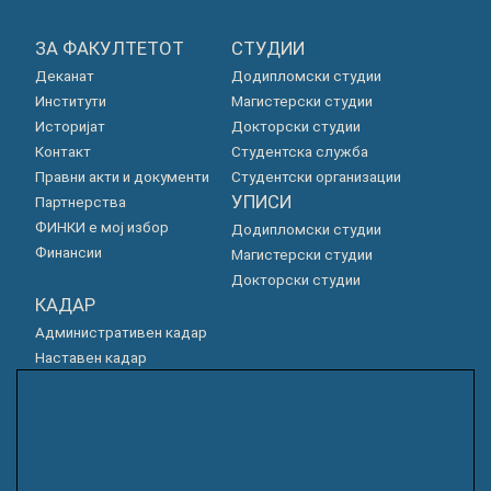
ЗА ФАКУЛТЕТОТ
СТУДИИ
Деканат
Додипломски студии
Институти
Магистерски студии
Историјат
Докторски студии
Контакт
Студентска служба
Правни акти и документи
Студентски организации
УПИСИ
Партнерства
ФИНКИ е мој избор
Додипломски студии
Финансии
Магистерски студии
Докторски студии
КАДАР
Административен кадар
Наставен кадар