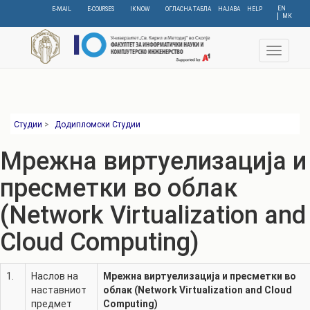
Skip
EN
E-MAIL
E-COURSES
IKNOW
ОГЛАСНА ТАБЛА
НАЈАВА
HELP
МК
to
main
content
Toggle
navigat
Студии
>
Додипломски Студии
Мрежна виртуелизација и
пресметки во облак
(Network Virtualization and
Cloud Computing)
1.
Наслов на
Мрежна виртуелизација и пресметки во
наставниот
облак (Network Virtualization and Cloud
предмет
Computing)