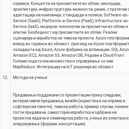
сервиси. Концепти на пресметките во облак, еволуција,
архитектури, инфраструктури, можности, ризик, стратегии 
адаптација на компанија, стандарди и полиси, Software-as-
Service (SaaS), Platforms-a-Service (PaaS), Infrastructure-as
Service (IaaS), модерни технологии за пресметки во облак и
алатки. Безбедност кај пресметките во облак. Реални
сценарија и изработка на тимски проекти. Azure платформа
вовед во сервиси во облакот, преглед на Azure платформат
складишта кај Azure, Azure фабрика за апликации, SQL Azur
Amazon EC2, Amazon S3, Amazon DB, Редови и Cloud Front.
Големи податочни множества и справување со нив.
MapReduce. Интеграција на IoT решенија во облакот
12.
Методи на учење:
Предавања поддржани со презентации преку слајдови,
интерактивни предавања, вежби (користење на опрема и
софтверски пакети), тимска работа, пример случаи, покане
гости предавачи, самостојна изработка и одбрана на
проектна задача и семинарска работа, учење во електрон
опкружување (форуми, консултации).