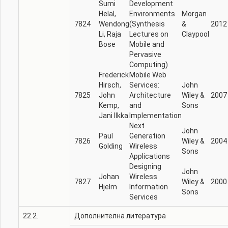
Sumi
Development
Helal,‎
Environments
Morgan
7824
Wendong
(Synthesis
&
2012
Li,‎ Raja
Lectures on
Claypool
Bose
Mobile and
Pervasive
Computing)
Frederick
Mobile Web
Hirsch,
Services:
John
7825
John
Architecture
Wiley &
2007
Kemp,
and
Sons
Jani Ilkka
Implementation
Next
John
Paul
Generation
7826
Wiley &
2004
Golding
Wireless
Sons
Applications
Designing
John
Johan
Wireless
7827
Wiley &
2000
Hjelm
Information
Sons
Services
22.2.
Дополнителна литература