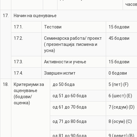
часо
17.
Начин на оценување
17.1.
Тестови
15
бодови
17.2.
Семинарска работа/ проект
45
бодови
( презентација: писмена и
усна)
17.3.
Активности и учење
15
бодови
17.4.
Завршен испит
0
бодови
18.
Критериуми за
до 50 бода
5 (пет) (F)
оценување
од 51 до 60 бода
6 (шест) (E)
(бодови/
оценка)
од 61 до 70 бода
7 (седум) (D)
од 71 до 80 бода
8 (осум) (C)
од 81 до 90 бода
9 (девет) (B)