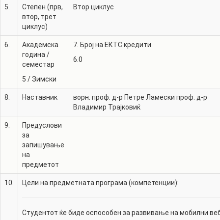
5.
Степен (прв,
Втор циклус
втор, трет
циклус)
6.
Академска
7. Број на ЕКТС кредити
година /
6.0
семестар
5
/
Зимски
8.
Наставник
ворн. проф. д-р
Петре Ламески
проф. д-р
Владимир Трајковиќ
9.
Предуслови
за
запишување
на
предметот
10.
Цели на предметната програма (компетенции):
Студентот ќе биде оспособен за развивање на мобилни ве