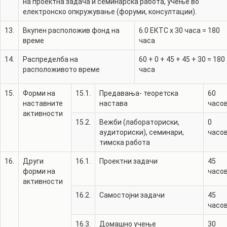
на проектна задача и семинарска работа, учење во
електронско опкружување (форуми, консултации).
13.
Вкупен расположив фонд на
6.0
ЕКТС x 30 часа =
180
време
часа
14.
Распределба на
60
+
0
+
45
+
45
+
30
=
180
расположивото време
часа
15.
Форми на
15.1.
Предавања- теоретска
60
наставните
настава
часо
активности
15.2.
Вежби (лабораториски,
0
аудиториски), семинари,
часо
тимска работа
16.
Други
16.1.
Проектни задачи
45
форми на
часо
активности
16.2.
Самостојни задачи
45
часо
16.3.
Домашно учење
30