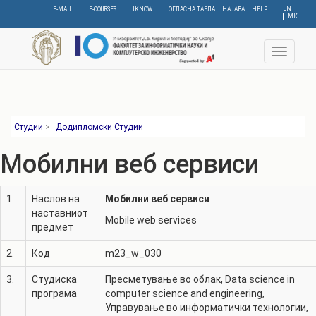
Skip
EN
E-MAIL
E-COURSES
IKNOW
ОГЛАСНА ТАБЛА
НАЈАВА
HELP
МК
to
main
content
Toggle
navigat
Студии
>
Додипломски Студии
Мобилни веб сервиси
1.
Наслов на
Мобилни веб сервиси
наставниот
Mobile web services
предмет
2.
Код
m23_w_030
3.
Студиска
Пресметување во облак
,
Data science in
програма
computer science and engineering
,
Управување во информатички технологии
,