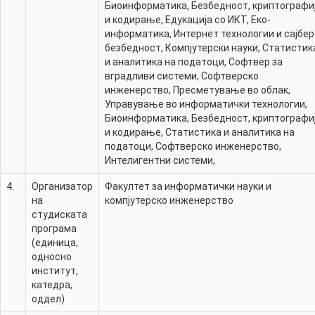
Биоинформатика
,
Безбедност, криптографи
и кодирање
,
Едукација со ИКТ
,
Еко-
информатика
,
Интернет технологии и сајбер
безбедност
,
Компјутерски науки
,
Статистик
и аналитика на податоци
,
Софтвер за
вградливи системи
,
Софтверско
инженерство
,
Пресметување во облак
,
Управување во информатички технологии
,
Биоинформатика
,
Безбедност, криптографи
и кодирање
,
Статистика и аналитика на
податоци
,
Софтверско инженерство
,
Интелигентни системи
,
4.
Организатор
Факултет за информатички науки и
на
компјутерско инженерство
студиската
програма
(единица,
односно
институт,
катедра,
оддел)