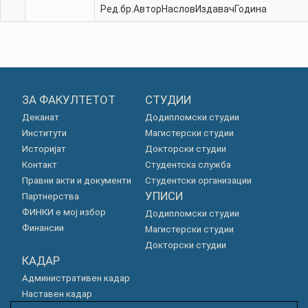
Ред.бр.
Автор
Наслов
Издавач
Година
ЗА ФАКУЛТЕТОТ
СТУДИИ
Деканат
Додипломски студии
Институти
Магистерски студии
Историјат
Докторски студии
Контакт
Студентска служба
Правни акти и документи
Студентски организации
УПИСИ
Партнерства
ФИНКИ е мој избор
Додипломски студии
Финансии
Магистерски студии
Докторски студии
КАДАР
Административен кадар
Наставен кадар