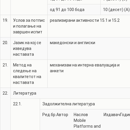
од 91 до 100 бода
10 (десет) (A)
19.
Услов за потпис
реализирани активности 15.1 и 15.2
и полагање на
завршен испит
20.
Јазик на кој се
македонски и англиски
изведува
наставата
21.
Метод на
механизам на интерна евалуација и
следење на
анкети
квалитетот на
наставата
22.
Литература
22.1.
Задолжителна литература
Ред.бр.
Автор
Наслов
Издавач
Годи
Mobile
Platforms and