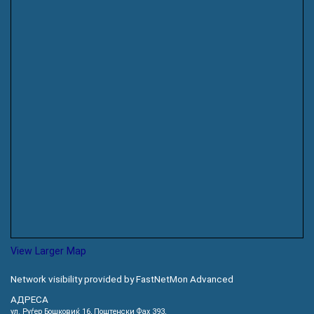
View Larger Map
Network visibility provided by FastNetMon Advanced
АДРЕСА
ул. Руѓер Бошковиќ 16, Пoштенски Фах 393,