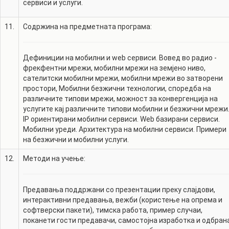
сервиси и услуги.
11.
Содржина на предметната програма:
Дефиниции на мобилни и web сервиси. Вовед во радио -
фрекфентни мрежи, мобилни мрежи на земјено ниво,
сателитски мобилни мрежи, мобилни мрежи во затворени
простори, Мобилни безжични технологии, споредба на
различните типови мрежи, можност за конвергенција на
услугите кај различните типови мобилни и безжични мрежи
IP ориентирани мобилни сервиси. Web базирани сервиси.
Мобилни уреди. Архитектура на мобилни сервиси. Примери
на безжични и мобилни услуги.
12.
Методи на учење:
Предавања поддржани со презентации преку слајдови,
интерактивни предавања, вежби (користење на опрема и
софтверски пакети), тимска работа, пример случаи,
поканети гости предавачи, самостојна изработка и одбран