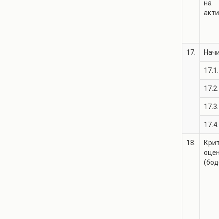
на
акт
17.
Нач
17.1.
17.2.
17.3.
17.4.
18.
Крит
оце
(бод