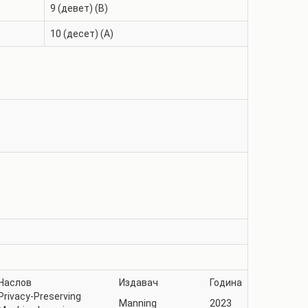
9 (девет) (B)
10 (десет) (A)
Наслов
Издавач
Година
Privacy-Preserving
Manning
2023