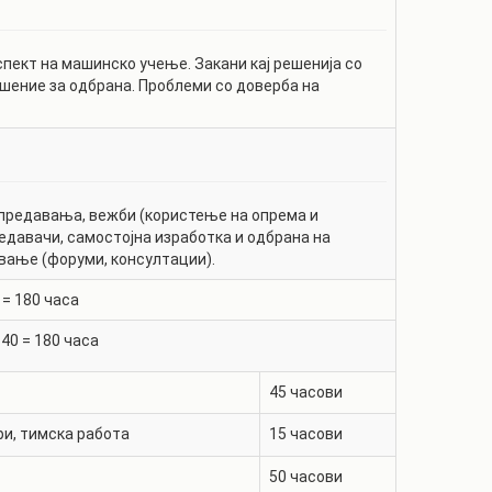
пект на машинско учење. Закани кај решенија со
шение за одбрана. Проблеми со доверба на
предавања, вежби (користење на опрема и
редавачи, самостојна изработка и одбрана на
вање (форуми, консултации).
 =
180
часа
+
40
=
180
часа
45
часови
ри, тимска работа
15
часови
50
часови