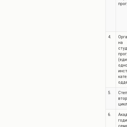
про
4.
Орг
на
сту
про
(еди
одн
инст
кате
одд
5.
Степ
втор
цикл
6.
Ака
годи
сем