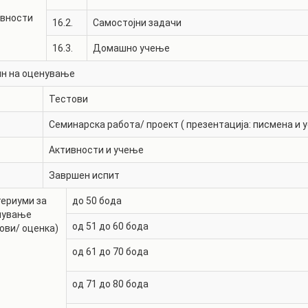
ивности
16.2.
Самостојни задачи
16.3.
Домашно учење
ин на оценување
Тестови
Семинарска работа/ проект ( презентација: писмена и у
Активности и учење
Завршен испит
ериуми за
до 50 бода
нување
од 51 до 60 бода
ови/ оценка)
од 61 до 70 бода
од 71 до 80 бода