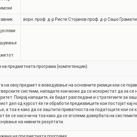
имски
тавник
ворн. проф. д-р
Ристе Стојанов
проф. д-р
Сашо Грамати
дуслови
ишување
дметот
 на предметната програма (компетенции):
а на овој предмет е воведување на основните ризици кои се пој
верските системи, нападите кои може да се искористат да за се 
ритет. Покрај нападите, ќе бидат разгледани и стратегиите за за
иот дел од курсот ќе ги обработи предизвиците кои постојат кај 
е, а тоа е како да се заштити приватноста на податоците кои се
от ќе се насочи на тоа како да се зголеми довербата на системит
снување на нивните резултати.
жина на предметната програма: