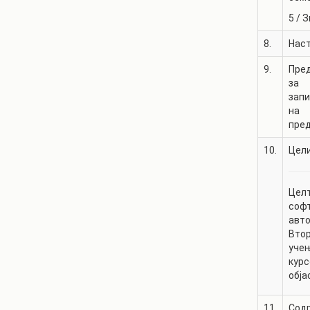
5
/
З
8.
Нас
9.
Пре
за
зап
на
пре
10.
Цели
Целт
софт
авто
Втор
учењ
курс
обја
11.
Содр