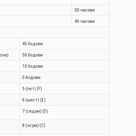
30
часови
40
часови
45
бодови
сна)
50
бодови
10
бодови
0
бодови
5 (пет) (F)
6 (шест) (E)
7 (седум) (D)
8 (осум) (C)