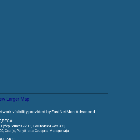
iew Larger Map
twork visibility provided by FastNetMon Advanced
ДРЕСА
. Руѓер Бошковиќ 16, Пoштенски Фах 393,
00, Скопје, Република Северна Македонија
ОНТАКТ: