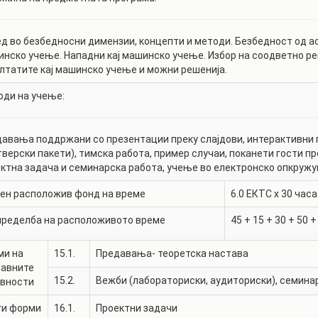
д во безбедносни димензии, концепти и методи. Безбедност од ас
нско учење. Нападни кај машинско учење. Избор на соодветно ре
лтатите кај машинско учење и можни решенија.
ди на учење:
авања поддржани со презентации преку слајдови, интерактивни 
верски пакети), тимска работа, пример случаи, поканети гости п
ктна задача и семинарска работа, учење во електронско опкружу
ен расположив фонд на време
6.0
ЕКТС x 30 часа
пределба на расположивото време
45
+
15
+
30
+
50
ми на
15.1.
Предавања- теоретска настава
тавните
15.2.
Вежби (лабораториски, аудиториски), семина
ивности
ги форми
16.1.
Проектни задачи