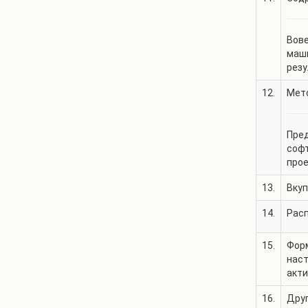
Вове
маши
резу
12.
Мето
Пред
софт
прое
13.
Вкуп
14.
Рас
15.
Фор
нас
акт
16.
Дру