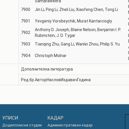
Samaraweera
7900
Jin Li, Ping Li, Zheli Liu, Xiaofeng Chen, Tong Li
7901
Yevgeniy Vorobeychik, Murat Kantarciogly
Anthony D. Joseph, Blaine Nelson, Benjamin I. P.
7902
Rubinstein, J. D. Tygar
7903
Tianqing Zhu, Gang Li, Wanlei Zhou, Philip S. Yu
7904
Christoph Molnar
Дополнителна литература
Ред.бр.
Автор
Наслов
Издавач
Година
УПИСИ
КАДАР
Додипломски студии
Административен кадар