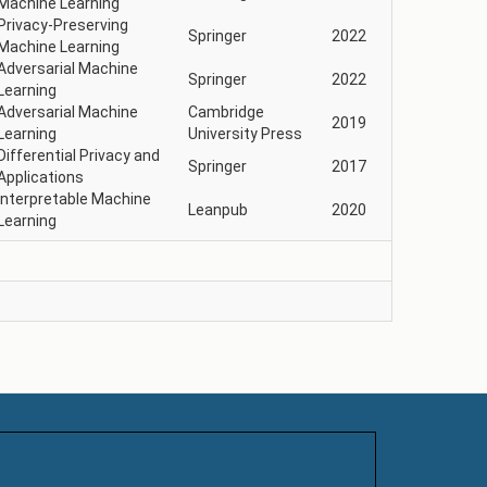
Machine Learning
Privacy-Preserving
Springer
2022
Machine Learning
Adversarial Machine
Springer
2022
Learning
Adversarial Machine
Cambridge
2019
Learning
University Press
Differential Privacy and
Springer
2017
Applications
Interpretable Machine
Leanpub
2020
Learning