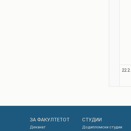
22.2.
ЗА ФАКУЛТЕТОТ
СТУДИИ
Деканат
Додипломски студии