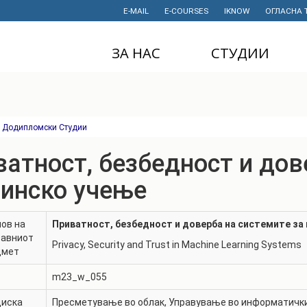
E-MAIL
E-COURSES
IKNOW
ОГЛАСНА 
ЗА НАС
СТУДИИ
ДЕКАНАТ
ДОДИПЛОМСКИ
СТУДИИ
ИНСТИТУТИ
МАГИСТЕРСКИ
Додипломски Студии
СТУДИИ
ПРАВНИ АКТИ
И ДОКУМЕНТИ
атност, безбедност и дов
ДОКТОРСКИ
СТУДИИ
ПРОЕКТИ
инско учење
ПРОФЕСИОНАЛНИ
НАУЧНА
И СТРУЧНИ ОБУКИ
ДЕЈНОСТ
ов на
Приватност, безбедност и доверба на системите з
тавниот
СТУДЕНТСКА
ФИНАНСИИ
Privacy, Security and Trust in Machine Learning Systems
дмет
СЛУЖБА
ИСТОРИЈАТ
m23_w_055
СТУДЕНТСКИ
ОРГАНИЗАЦИИ
ФИНКИ Е МОЈ
диска
Пресметување во облак
,
Управување во информатички
ИЗБОР