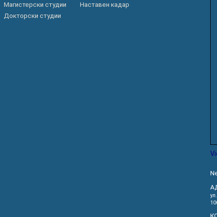
Магистерски студии
Наставен кадар
Докторски студии
V
Ne
А
ул
10
К