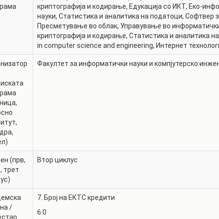
грама
криптографија и кодирање
,
Едукација со ИКТ
РАСПОРЕД НА
,
Еко-инф
ЧАСОВИ
науки
,
Статистика и аналитика на податоци
,
Софтвер з
ЛАБОРАТОРИИ
Пресметување во облак
,
Управување во информатички
АКАДЕМСКИ
криптографија и кодирање
ИЗВЕШТАИ ЗА
,
Статистика и аналитика н
КАЛЕНДАР
ФАКУЛТЕТОТ
in computer science and engineering
,
Интернет технолог
ОДБРАНИ
ПАРТНЕРСТВА
анизатор
Факултет за информатички науки и компјутерско инже
РЕШЕНИЈА
ФИНКИ LIVE
диската
грама
ДИПЛОМСКИ/
ЦЕНТРИ
ница,
МАГИСТЕРСКИ
осно
ОДБРАНИ
АЛУМНИ
итут,
дра,
ел)
ен (прв,
Втор циклус
, трет
ус)
демска
7. Број на ЕКТС кредити
на /
6.0
естар