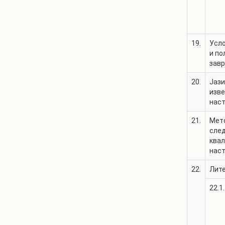
19.
Усло
и по
зав
20.
Јази
изв
нас
21.
Мет
сле
квал
нас
22.
Лит
22.1.