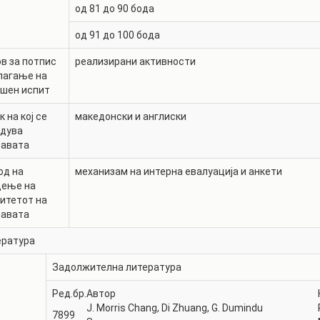
од 81 до 90 бода
од 91 до 100 бода
в за потпис
реализирани активности
лагање на
ршен испит
к на кој се
македонски и англиски
едува
тавата
од на
механизам на интерна евалуација и анкети
дење на
итетот на
тавата
ература
Задолжителна литература
Ред.бр.
Автор
J. Morris Chang, Di Zhuang, G. Dumindu
7899