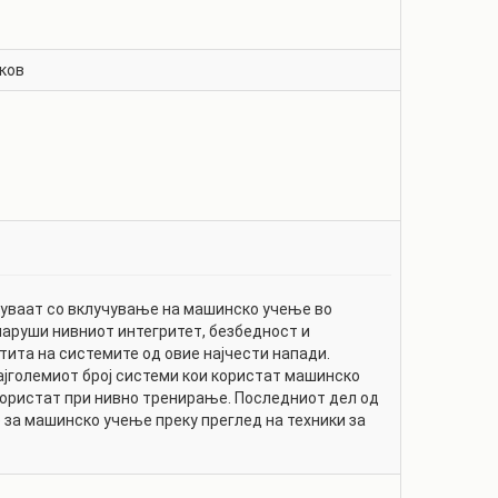
ков
авуваат со вклучување на машинско учење во
наруши нивниот интегритет, безбедност и
штита на системите од овие најчести напади.
најголемиот број системи кои користат машинско
 користат при нивно тренирање. Последниот дел од
е за машинско учење преку преглед на техники за