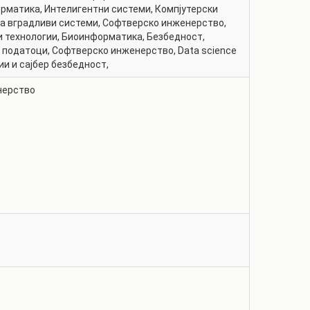
орматика
,
Интелигентни системи
,
Компјутерски
а вградливи системи
,
Софтверско инженерство
,
 технологии
,
Биоинформатика
,
Безбедност,
а податоци
,
Софтверско инженерство
,
Data science
ии и сајбер безбедност
,
нерство