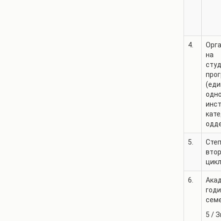
4.
Орг
на
сту
про
(еди
одн
инст
кате
одд
5.
Степ
втор
цикл
6.
Ака
годи
сем
5
/
З