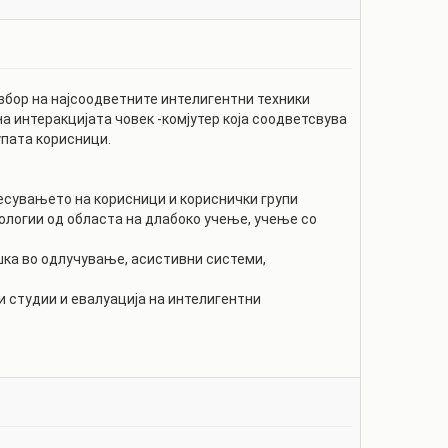
збор на најсоодветните интелигентни техники
 интеракцијата човек -комјутер која соодветсвува
упата корисници.
есувањето на корисници и кориснички групи
ологии од областа на длабоко учење, учење со
ршка во одлучување, асистивни системи,
 студии и евалуација на интелигентни