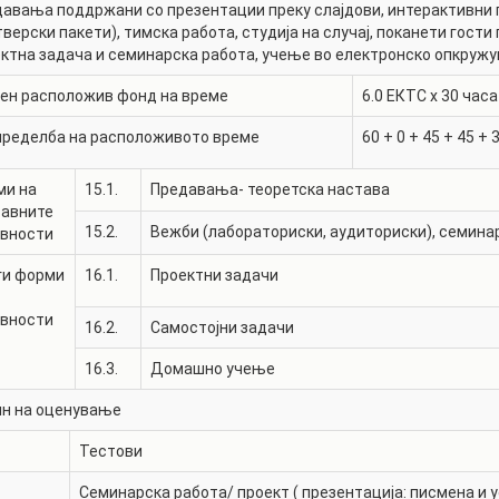
авања поддржани со презентации преку слајдови, интерактивни 
верски пакети), тимска работа, студија на случај, поканети гости
ктна задача и семинарска работа, учење во електронско опкружу
ен расположив фонд на време
6.0
ЕКТС x 30 часа
пределба на расположивото време
60
+
0
+
45
+
45
+
ми на
15.1.
Предавања- теоретска настава
тавните
15.2.
Вежби (лабораториски, аудиториски), семина
ивности
ги форми
16.1.
Проектни задачи
ивности
16.2.
Самостојни задачи
16.3.
Домашно учење
ин на оценување
Тестови
Семинарска работа/ проект ( презентација: писмена и у