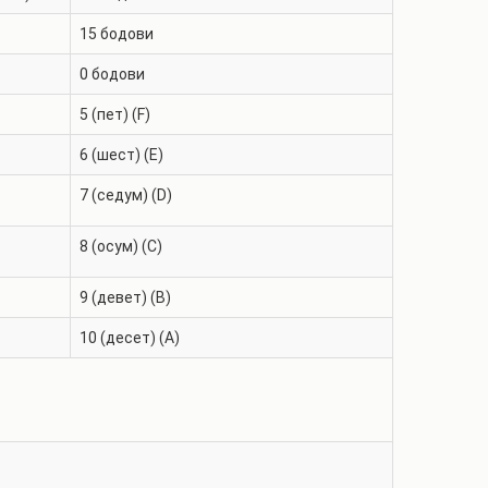
15
бодови
0
бодови
5 (пет) (F)
6 (шест) (E)
7 (седум) (D)
8 (осум) (C)
9 (девет) (B)
10 (десет) (A)
3