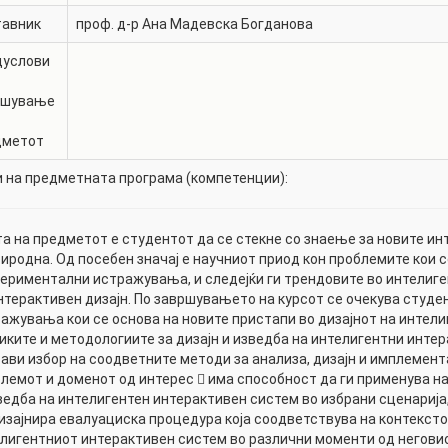
тавник
проф. д-р
Ана Мадевска Богданова
дуслови
ишување
дметот
 на предметната програма (компетенции):
а на предметот е студентот да се стекне со знаење за новите ин
иродна. Од посебен значај е научниот приод кон проблемите кои 
ериментални истражувања, и следејќи ги трендовите во интелиге
нтерактивен дизајн. По завршувањето на курсот се очекува студен
ажувања кои се основа на новите пристапи во дизајнот на интели
иките и методологиите за дизајн и изведба на интелигентни инте
ави избор на соодветните методи за анализа, дизајн и имплемен
лемот и доменот од интерес  има способност да ги применува на
ведба на интелигентен интерактивен систем во избрани сценарија
изајнира евалуациска процедура која соодветствува на контекстот
лигентниот интерактивен систем во различни моменти од неговио