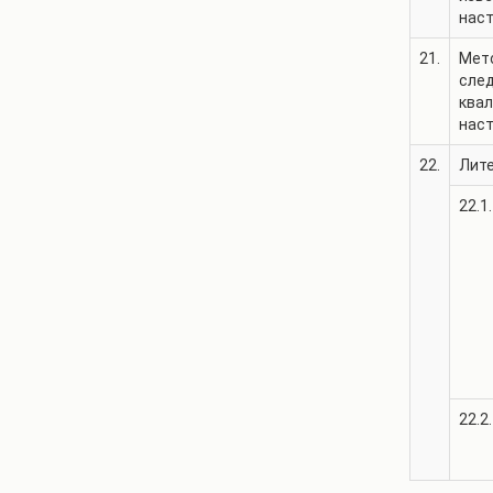
нас
21.
Мет
сле
квал
нас
22.
Лит
22.1.
22.2.