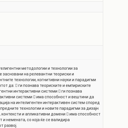
телигентни методологии и технологии за
се засновани на релевантни теориски и
нтните технологии, когнитивни науки и парадигми
тот да:  ги познава теориските и емпириските
гентни интерактивни системи  ги познава
рактивни системи  има способност и вештини да
тација на интелигентен интерактивен систем според
предните технологии и новите парадигми за дизајн
, контексти и апликативни домени  има способност
 и немената, со која ќе се валидира
т развој.