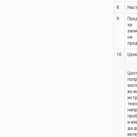
8.
Нас
9.
Пре
за
зап
на
пре
10.
Цели
Целт
попр
експ
во и
истр
техн
напр
проб
и из
да д
инте