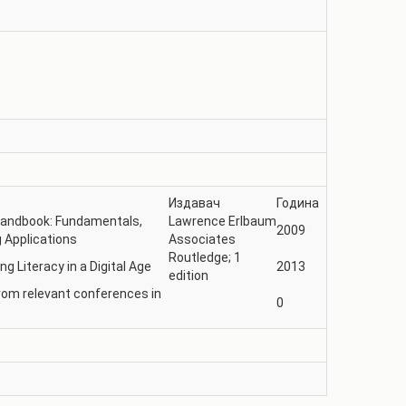
Издавач
Година
andbook: Fundamentals,
Lawrence Erlbaum
2009
 Applications
Associates
Routledge; 1
g Literacy in a Digital Age
2013
edition
from relevant conferences in
0