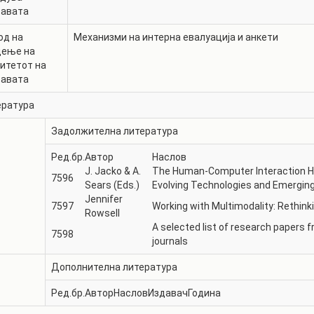
тавата
од на
Механизми на интерна евалуација и анкети
дење на
итетот на
тавата
ература
Задолжителна литература
Ред.бр.
Автор
Наслов
J. Jacko & A.
The Human-Computer Interaction H
7596
Sears (Eds.)
Evolving Technologies and Emerging
Jennifer
7597
Working with Multimodality: Rethinkin
Rowsell
A selected list of research papers 
7598
journals
Дополнителна литература
Ред.бр.
Автор
Наслов
Издавач
Година