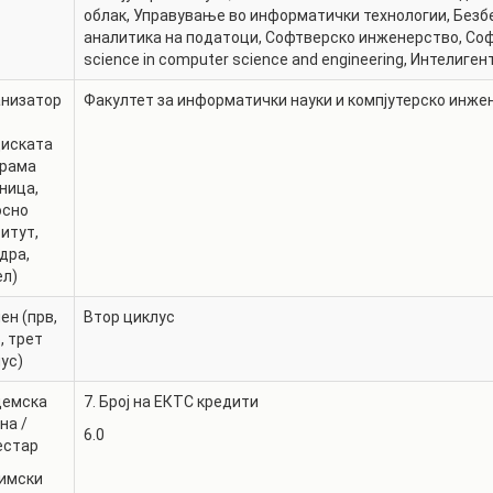
РАСПОРЕД НА
облак
,
Управување во информатички технологии
,
Безб
ЧАСОВИ
аналитика на податоци
,
Софтверско инженерство
,
Соф
ЛАБОРАТОРИИ
science in computer science and engineering
,
Интелиген
АКАДЕМСКИ
ИЗВЕШТАИ ЗА
КАЛЕНДАР
анизатор
Факултет за информатички науки и компјутерско инже
ФАКУЛТЕТОТ
ОДБРАНИ
ПАРТНЕРСТВА
диската
грама
РЕШЕНИЈА
ФИНКИ LIVE
ница,
осно
ДИПЛОМСКИ/
ЦЕНТРИ
итут,
МАГИСТЕРСКИ
дра,
ОДБРАНИ
АЛУМНИ
ел)
ен (прв,
Втор циклус
, трет
ус)
демска
7. Број на ЕКТС кредити
на /
6.0
естар
имски