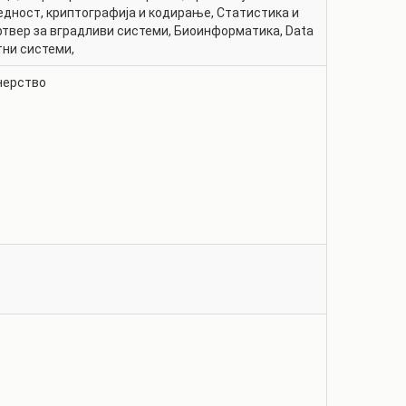
едност, криптографија и кодирање
,
Статистика и
твер за вградливи системи
,
Биоинформатика
,
Data
тни системи
,
нерство