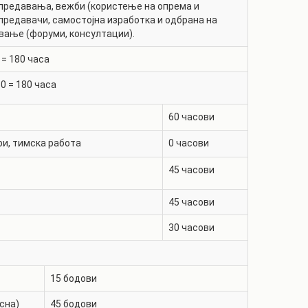
предавања, вежби (користење на опрема и
 предавачи, самостојна изработка и одбрана на
вање (форуми, консултации).
 =
180
часа
30
=
180
часа
60
часови
ри, тимска работа
0
часови
45
часови
45
часови
30
часови
15
бодови
сна)
45
бодови