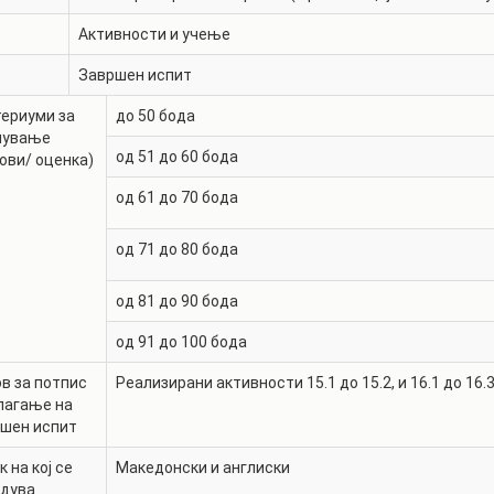
Активности и учење
Завршен испит
ериуми за
до 50 бода
нување
од 51 до 60 бода
ови/ оценка)
од 61 до 70 бода
од 71 до 80 бода
од 81 до 90 бода
од 91 до 100 бода
в за потпис
Реализирани активности 15.1 до 15.2, и 16.1 до 16.
лагање на
ршен испит
к на кој се
Македонски и англиски
едува