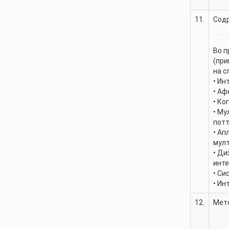
11.
Содр
Во п
(при
на с
• Ин
• Аф
• Ко
• Му
потт
• Ап
мулт
• Ди
инте
• Си
• Ин
12.
Мето