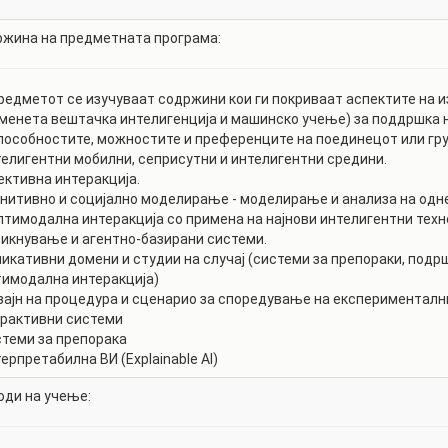
жина на предметната програма:
редметот се изучуваат содржини кои ги покриваат аспектите на и
менета вештачка интелигенција и машинско учење) за поддршка на
пособностите, можностите и преференците на поединецот или гр
телигентни мобилни, сеприсутни и интелигентни средини.
ективна интеракција.
гнитивно и социјално моделирање - моделирање и анализа на одн
лтимодална интеракција со примена на најнови интелигентни техн
икнување и агентно-базирани системи.
ликативни домени и студии на случај (системи за препораки, под
имодална интеракција)
зајн на процедура и сценарио за споредување на експериментални
рактивни системи
стеми за препорака
терпретабилна ВИ (Explainable AI)
ди на учење: