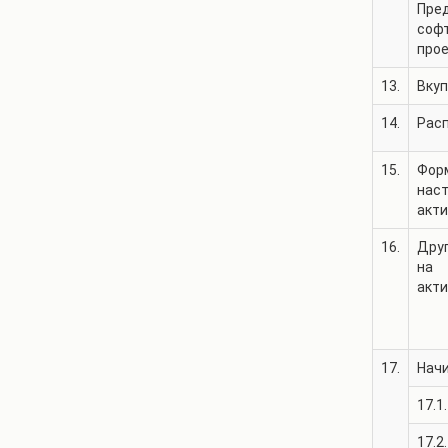
Пред
софт
прое
13.
Вкуп
14.
Рас
15.
Фор
нас
акт
16.
Дру
на
акт
17.
Нач
17.1.
17.2.