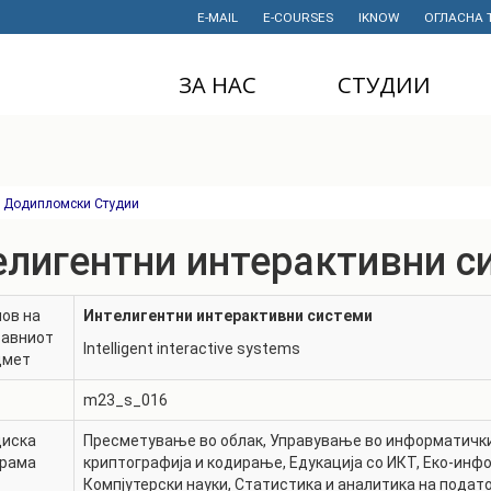
E-MAIL
E-COURSES
IKNOW
ОГЛАСНА 
ЗА НАС
СТУДИИ
ДЕКАНАТ
ДОДИПЛОМСКИ
СТУДИИ
ИНСТИТУТИ
МАГИСТЕРСКИ
Додипломски Студии
СТУДИИ
ПРАВНИ АКТИ
И ДОКУМЕНТИ
елигентни интерактивни с
ДОКТОРСКИ
СТУДИИ
ПРОЕКТИ
ов на
Интелигентни интерактивни системи
ПРОФЕСИОНАЛНИ
НАУЧНА
тавниот
И СТРУЧНИ ОБУКИ
ДЕЈНОСТ
Intelligent interactive systems
дмет
СТУДЕНТСКА
ФИНАНСИИ
m23_s_016
СЛУЖБА
ИСТОРИЈАТ
диска
Пресметување во облак
,
Управување во информатички
СТУДЕНТСКИ
грама
криптографија и кодирање
,
Едукација со ИКТ
,
Еко-инф
ОРГАНИЗАЦИИ
ФИНКИ Е МОЈ
Компјутерски науки
,
Статистика и аналитика на подат
ИЗБОР