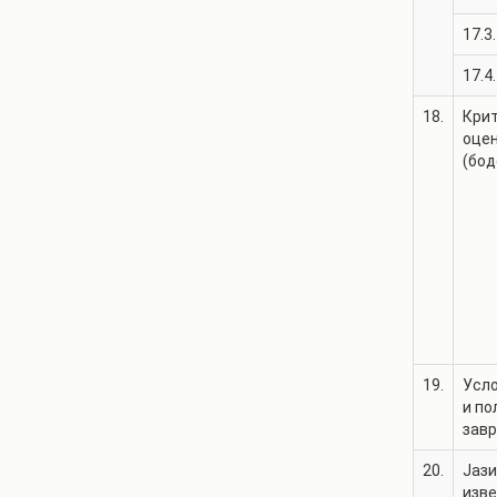
17.3.
17.4.
18.
Крит
оце
(бод
19.
Усло
и по
зав
20.
Јази
изв