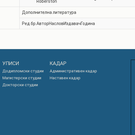
Roberston
Дополнителна литература
Ред.бр.
Автор
Наслов
Издавач
Година
УПИСИ
КАДАР
Додипломски студии
Административен кадар
Магистерски студии
Наставен кадар
Докторски студии