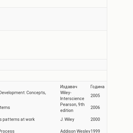
Издавач
Година
 Development: Concepts,
Wiley-
2005
Interscience
Pearson, 9th
stems
2006
edition
s patterns at work
J. Wiley
2000
Process
Addison Wesley
1999