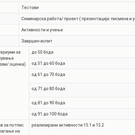
Тестови
Семинарска работа/ проект ( презентација: писмена и у
Активности и учење
Завршен испит
ериуми за
до 50 бода
нување
од 51 до 60 бода
ови/ оценка)
од 61 до 70 бода
од 71 до 80 бода
од 81 до 90 бода
од 91 до 100 бода
в за потпис
реализирани активности 15.1 и 15.2
лагање на