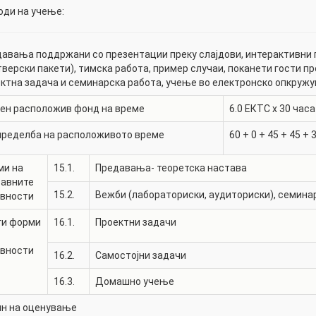
ди на учење:
авања поддржани со презентации преку слајдови, интерактивни 
верски пакети), тимска работа, пример случаи, поканети гости п
ктна задача и семинарска работа, учење во електронско опкружу
ен расположив фонд на време
6.0
ЕКТС x 30 часа
пределба на расположивото време
60
+
0
+
45
+
45
+
ми на
15.1.
Предавања- теоретска настава
тавните
15.2.
Вежби (лабораториски, аудиториски), семина
ивности
ги форми
16.1.
Проектни задачи
ивности
16.2.
Самостојни задачи
16.3.
Домашно учење
ин на оценување