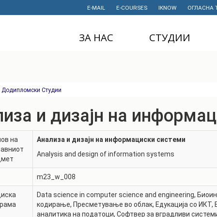
E-MAIL
E-COURSES
IKNOW
ОГЛАСНА 
ЗА НАС
СТУДИИ
ДЕКАНАТ
ДОДИПЛОМСКИ
СТУДИИ
ИНСТИТУТИ
МАГИСТЕРСКИ
Додипломски Студии
СТУДИИ
ПРАВНИ АКТИ
И ДОКУМЕНТИ
иза и дизајн на информа
ДОКТОРСКИ
СТУДИИ
ПРОЕКТИ
ов на
Анализа и дизајн на информациски системи
ПРОФЕСИОНАЛНИ
НАУЧНА
тавниот
И СТРУЧНИ ОБУКИ
ДЕЈНОСТ
Analysis and design of information systems
дмет
СТУДЕНТСКА
ФИНАНСИИ
m23_w_008
СЛУЖБА
ИСТОРИЈАТ
диска
Data science in computer science and engineering
,
Биои
СТУДЕНТСКИ
грама
кодирање
,
Пресметување во облак
,
Едукација со ИКТ
,
ОРГАНИЗАЦИИ
ФИНКИ Е МОЈ
аналитика на податоци
,
Софтвер за вградливи систем
ИЗБОР