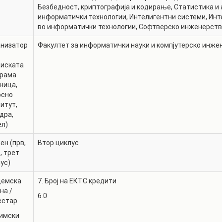
РАСПОРЕД НА
Безбедност, криптографија и кодирање
,
Статистика и 
ЧАСОВИ
информатички технологии
,
Интелигентни системи
,
Инт
ЛАБОРАТОРИИ
во информатички технологии
,
Софтверско инженерств
АКАДЕМСКИ
ИЗВЕШТАИ ЗА
КАЛЕНДАР
анизатор
Факултет за информатички науки и компјутерско инже
ФАКУЛТЕТОТ
ОДБРАНИ
ПАРТНЕРСТВА
диската
грама
РЕШЕНИЈА
ФИНКИ LIVE
ница,
осно
ДИПЛОМСКИ/
ЦЕНТРИ
итут,
МАГИСТЕРСКИ
дра,
ОДБРАНИ
АЛУМНИ
ел)
ен (прв,
Втор циклус
, трет
ус)
демска
7. Број на ЕКТС кредити
на /
6.0
естар
имски