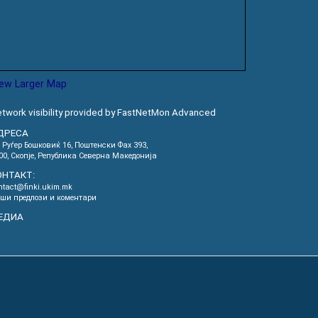
iew Larger Map
twork visibility provided by FastNetMon Advanced
ДРЕСА
. Руѓер Бошковиќ 16, Пoштенски Фах 393,
00, Скопје, Република Северна Македонија
ОНТАКТ:
ntact@finki.ukim.mk
ши предлози и коментари
ЕДИА