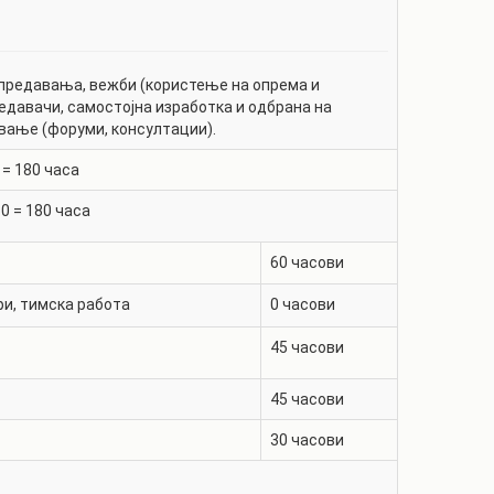
предавања, вежби (користење на опрема и
редавачи, самостојна изработка и одбрана на
вање (форуми, консултации).
 =
180
часа
30
=
180
часа
60
часови
ри, тимска работа
0
часови
45
часови
45
часови
30
часови