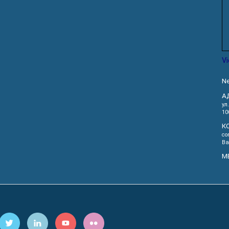
V
Ne
А
ул
10
К
co
Ва
М