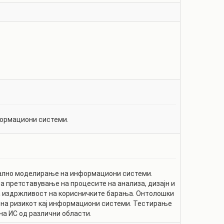
формациони системи.
ално моделирање на информациони системи.
а претставување на процесите на анализа, дизајн и
а издржливост на корисничките барања. Онтолошки
на ризикот кај информациони системи. Тестирање
на ИС од различни области.