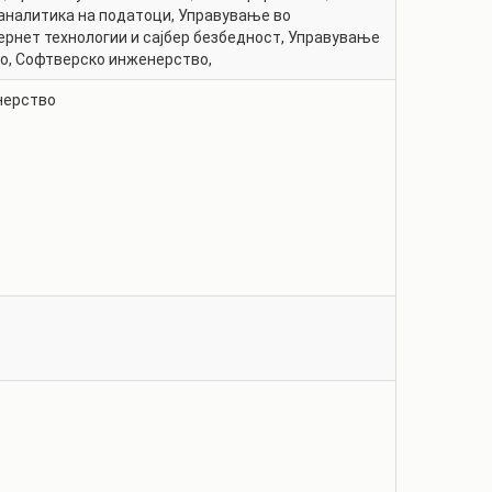
аналитика на податоци
,
Управување во
ернет технологии и сајбер безбедност
,
Управување
о
,
Софтверско инженерство
,
нерство