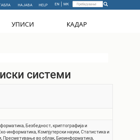
Форма
EN
МК
ТАБЛА
НАЈАВА
HELP
Пребарување
за
УПИСИ
КАДАР
пребарување
ДОДИПЛОМСКИ
НАСТАВЕН КАДАР
СТУДИИ
АДМИНИСТРАТИВЕН
МАГИСТЕРСКИ
КАДАР
СТУДИИ
циски системи
ДОКТОРСКИ СТУДИИ
MASTER'S STUDIES
FOR INTERNATIONAL
STUDENTS
нформатика
,
Безбедност, криптографија и
Еко-информатика
,
Компјутерски науки
,
Статистика и
и
,
Пресметување во облак
,
Биоинформатика
,