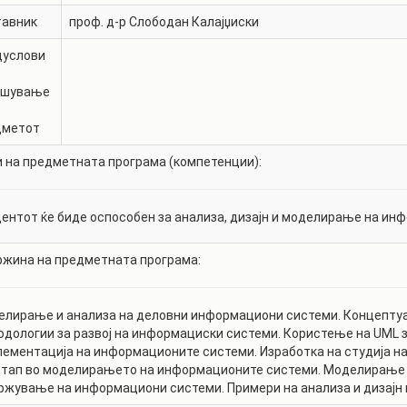
тавник
проф. д-р
Слободан Калајџиски
дуслови
ишување
дметот
 на предметната програма (компетенции):
ентот ќе биде оспособен за анализа, дизајн и моделирање на ин
жина на предметната програма:
лирање и анализа на деловни информациони системи. Концепту
дологии за развој на информациски системи. Користење на UML з
ементација на информационите системи. Изработка на студија н
тап во моделирањето на информационите системи. Моделирање 
ржување на информациони системи. Примери на анализа и дизајн 