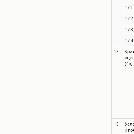
17.1.
17.2.
17.3.
17.4.
18.
Крит
оце
(бод
19.
Усло
и по