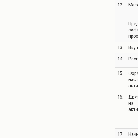
12.
Мето
Пред
софт
прое
13.
Вкуп
14.
Рас
15.
Фор
нас
акт
16.
Дру
на
акт
17.
Нач