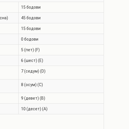
15
бодови
сна)
45
бодови
15
бодови
0
бодови
5 (пет) (F)
6 (шест) (E)
7 (седум) (D)
8 (осум) (C)
9 (девет) (B)
10 (десет) (A)