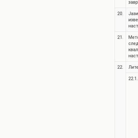
зав
20.
Јази
изв
нас
21.
Мет
сле
квал
нас
22.
Лит
22.1.