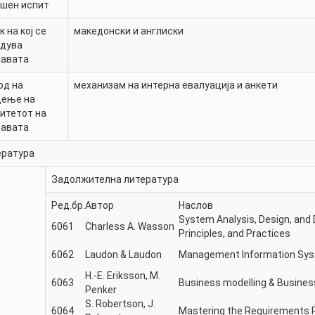
ршен испит
к на кој се
македонски и англиски
едува
тавата
од на
механизам на интерна евалуација и анкети
дење на
итетот на
тавата
ература
Задолжителна литература
Ред.бр.
Автор
Наслов
System Analysis, Design, and
6061
Charless A. Wasson
Principles, and Practices
6062
Laudon & Laudon
Management Information Sy
H.-E. Eriksson, M.
6063
Business modelling & Busines
Penker
S. Robertson, J.
6064
Mastering the Requirements 