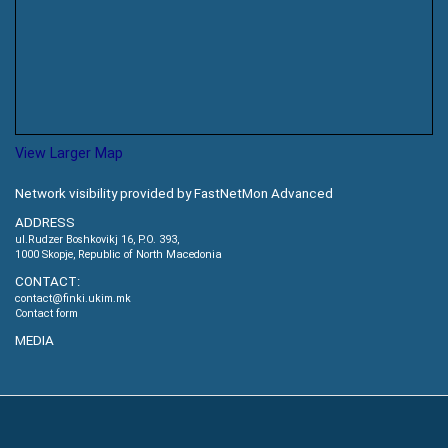
View Larger Map
Network visibility provided by FastNetMon Advanced
ADDRESS
ul.Rudzer Boshkovikj 16, P.O. 393,
1000 Skopje, Republic of North Macedonia
CONTACT:
contact@finki.ukim.mk
Contact form
MEDIA