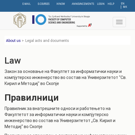
Skip
EN
E-MAIL
E-COURSES
IKNOW
ANNOUNCEMENTS
LOGIN
HELP
МК
to
main
content
Toggle
navigat
About us
>
Legal acts and documents
Law
Закон за основање на Факултет за информатички науки и
компјутерско инженерство во состав на Универзитетот "Св.
Кирил и Методиј" во Скопје
Правилници
Правилник за внатрешните односи и работењето на
Факултетот за информатички науки и компјутерско
инженерство во состав на Универзитетот „Св. Кирил и
Методиј“ во Скопје