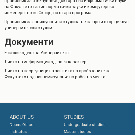
Правилник за стекнување докторат на информатички науки
на Факултетот за информатички науки и компјутерско
инженерство во Скопје, по стара програма
Правилник за запишување и студирање на прв и втор циклус
универзитетски студии
Документи
Етички кодекс на Универзитетот
Листа на информации од јавен карактер
Листа на посредници за заштита на вработените на
Факултетот од вознемирување на работно место
ABOUT US
STUDIES
Dean's Office
Undergraduate studies
Institutes
Master studies