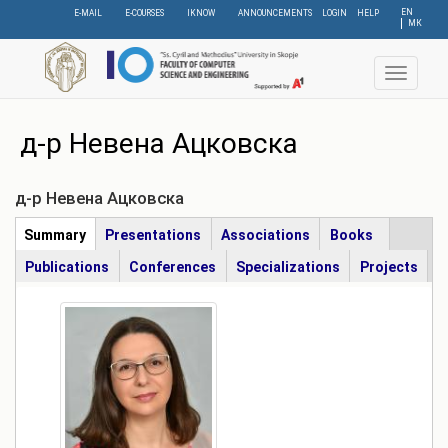
Skip
EN
E-MAIL
E-COURSES
IKNOW
ANNOUNCEMENTS
LOGIN
HELP
МК
to
main
content
Toggle
navigat
д-р Невена Ацковска
д-р Невена Ацковска
Табови
Summary
(active
Presentations
Associations
Books
tab)
Publications
Conferences
Specializations
Projects