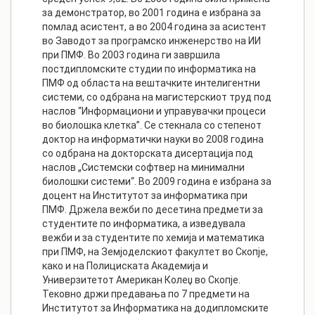
за демонстратор, во 2001 година е избрана за
помлад асистент, а во 2004 година за асистент
во Заводот за програмско инженерство на ИИ
при ПМФ. Во 2003 година ги завршила
постдипломските студии по информатика на
ПМФ од областа на вештачките интелигентни
системи, со одбрана на магистерскиот труд под
наслов “Информациони и управувачки процеси
во биолошка клетка”. Се стекнала со степенот
доктор на информатички науки во 2008 година
со одбрана на докторската дисертација под
наслов „Системски софтвер на минимални
биолошки системи“. Во 2009 година е избрана за
доцент на Институтот за информатика при
ПМФ. Држела вежби по десетина предмети за
студентите по информатика, а изведувала
вежби и за студентите по хемија и математика
при ПМФ, на Земјоделскиот факултет во Скопје,
како и на Полициската Академија и
Универзитетот Американ Колеџ во Скопје.
Тековно држи предавања по 7 предмети на
Институтот за Информатика на додипломските