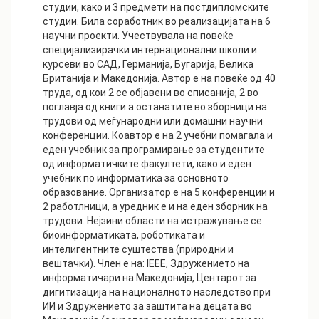
студии, како и 3 предмети на постдипломските
студии. Била соработник во реализацијата на 6
научни проекти. Учествувала на повеќе
специјализирачки интернационални школи и
курсеви во САД, Германија, Бугарија, Велика
Британија и Македонија. Автор е на повеќе од 40
труда, од кои 2 се објавени во списанија, 2 во
поглавја од книги а останатите во зборници на
трудови од меѓународни или домашни научни
конференции. Коавтор е на 2 учебни помагала и
еден учебник за програмирање за студентите
од информатичките факултети, како и еден
учебник по информатика за основното
образование. Организатор е на 5 конференции и
2 работлници, а уредник е и на еден зборник на
трудови. Нејзини области на истражување се
биоинформатиката, роботиката и
интелигентните суштества (природни и
вештачки). Член е на: IEEE, Здружението на
информатичари на Македонија, Центарот за
дигитизација на националното наследство при
ИИ и Здружението за заштита на децата во