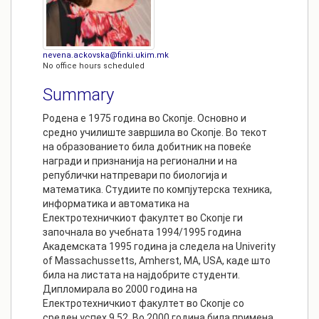
nevena.ackovska@finki.ukim.mk
No office hours scheduled
Summary
Родена e 1975 година во Скопје. Основно и
средно училиште завршила во Скопје. Во текот
на образованието била добитник на повеќе
награди и признанија на регионални и на
републички натпревари по биологија и
математика. Студиите по компјутерска техника,
информатика и автоматика на
Електротехничкиот факултет во Скопје ги
започнала во учебната 1994/1995 година
Академската 1995 година ја следела на Univerity
of Massachussetts, Amherst, MA, USA, каде што
била на листата на најдобрите студенти.
Дипломирала во 2000 година на
Електротехничкиот факултет во Скопје со
среден успех 9,52. Во 2000 година била примена