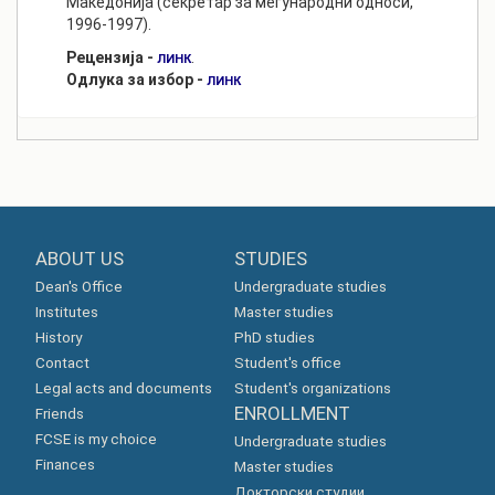
Македонија (секретар за меѓународни односи,
1996-1997).
Рецензија -
.
ЛИНК
Одлука за избор -
ЛИНК
ABOUT US
STUDIES
Dean's Office
Undergraduate studies
Institutes
Master studies
History
PhD studies
Contact
Student's office
Legal acts and documents
Student's organizations
ENROLLMENT
Friends
FCSE is my choice
Undergraduate studies
Finances
Master studies
Докторски студии