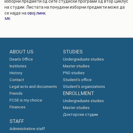
изборни предмети од сите студиски програми од втор циклус
на студии. Листата на понудени изборни предмети може да
се најде на
овој линк
.
МК
ABOUT US
STUDIES
Dean's Office
Undergraduate studies
Institutes
Master studies
History
PhD studies
Contact
Student's office
Legal acts and documents
Student's organizations
ENROLLMENT
Friends
FCSE is my choice
Undergraduate studies
Finances
Master studies
Докторски студии
STAFF
Administrative staff