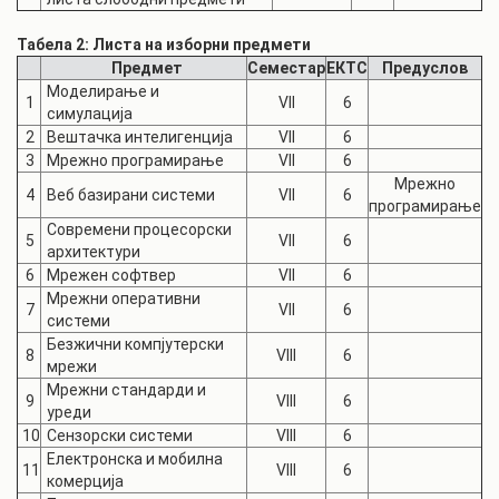
Табела 2: Листа на изборни предмети
Предмет
Семестар
ЕКТС
Предуслов
Моделирање и
1
VII
6
симулација
2
Вештачка интелигенција
VII
6
3
Мрежно програмирање
VII
6
Мрежно
4
Веб базирани системи
VII
6
програмирање
Современи процесорски
5
VII
6
архитектури
6
Мрежен софтвер
VII
6
Мрежни оперативни
7
VII
6
системи
Безжични компјутерски
8
VIII
6
мрежи
Мрежни стандарди и
9
VIII
6
уреди
10
Сензорски системи
VIII
6
Електронска и мобилна
11
VIII
6
комерција