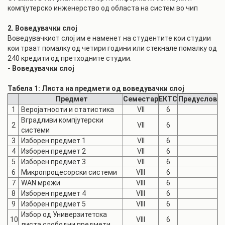
компјутерско инженерство од областа на систем во чип
2. Воведувачки слој
Воведувачкиот слој им е наменет на студентите кои студии
кои траат помалку од четири години или стекнале помалку од
240 кредити од претходните студии.
- Воведувачки слој
Табела 1: Листа на предмети од воведувачки слој
Предмет
Семестар
ЕКТС
Предуслов
1
Веројатности и статистика
VII
6
Вградливи компјутерски
2
VII
6
системи
3
Изборен предмет 1
VII
6
4
Изборен предмет 2
VII
6
5
Изборен предмет 3
VII
6
6
Микропроцесорски системи
VIII
6
7
WAN мрежи
VIII
6
8
Изборен предмет 4
VIII
6
9
Изборен предмет 5
VIII
6
Избор од Универзитетска
10
VIII
6
листа слободни предмети