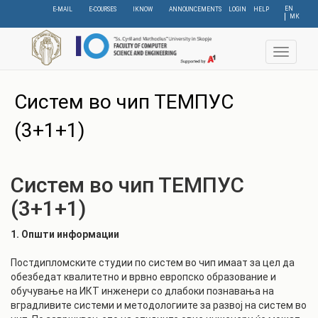
Skip
EN
E-MAIL
E-COURSES
IKNOW
ANNOUNCEMENTS
LOGIN
HELP
МК
to
main
content
Toggle
navigat
Систем во чип ТЕМПУС
(3+1+1)
Систем во чип ТЕМПУС
(3+1+1)
1. Општи информации
Постдипломските студии по систем во чип имаат за цел да
обезбедат квалитетно и врвно европско образование и
обучување на ИКТ инженери со длабоки познавања на
вградливите системи и методологиите за развој на систем во