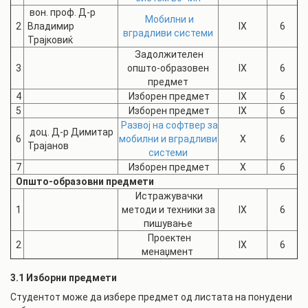
вон. проф. Д-р
Мобилни и
2
Владимир
IX
6
вградливи системи
Трајковиќ
Задолжителен
3
општо-образовен
IX
6
предмет
4
Изборен предмет
IX
6
5
Изборен предмет
IX
6
Развој на софтвер за
доц. Д-р Димитар
6
мобилни и вградливи
X
6
Трајанов
системи
7
Изборен предмет
X
6
Општо-образовни предмети
Истражувачки
1
методи и техники за
IX
6
пишување
Проектен
2
IX
6
менаџмент
3.1 Изборни предмети
Студентот може да избере предмет од листата на понудени