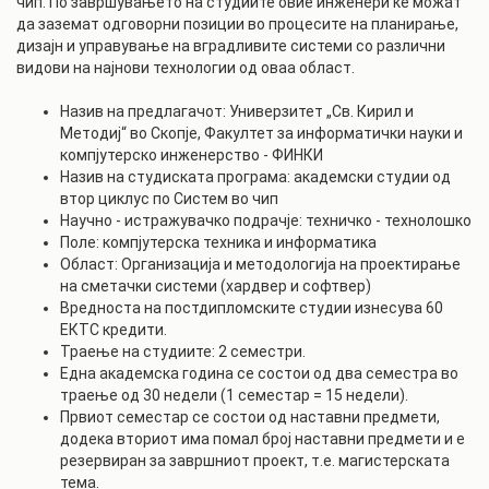
чип. По завршувањето на студиите овие инженери ќе можат
да заземат одговорни позиции во процесите на планирање,
дизајн и управување на вградливите системи со различни
видови на најнови технологии од оваа област.
Назив на предлагачот: Универзитет „Св. Кирил и
Методиј“ во Скопје, Факултет за информатички науки и
компјутерско инженерство - ФИНКИ
Назив на студиската програма: академски студии од
втор циклус по Систем во чип
Научно - истражувачко подрачје: техничко - технолошко
Поле: компјутерска техника и информатика
Област: Организација и методологија на проектирање
на сметачки системи (хардвер и софтвер)
Вредноста на постдипломските студии изнесува 60
ЕКТС кредити.
Траење на студиите: 2 семестри.
Една академска година се состои од два семестра во
траење од 30 недели (1 семестар = 15 недели).
Првиот семестар се состои од наставни предмети,
додека вториот има помал број наставни предмети и е
резервиран за завршниот проект, т.е. магистерската
тема.