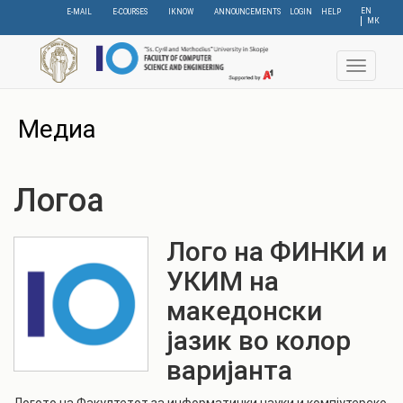
Skip
EN
E-MAIL
E-COURSES
IKNOW
ANNOUNCEMENTS
LOGIN
HELP
МК
to
main
content
Toggle
navigat
Медиа
Логоа
Лого на ФИНКИ и
УКИМ на
македонски
јазик во колор
варијанта