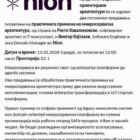
ориентирани
архитектури
ќе се одржат
две гостински предавања
посветени на
практичната примена на микросервисна
архитектура
, од страна на
Ристо Кавалиновски
, софтверски
архитект и IT консултант, и
Виктор Кајтазов
, Software Engineer и
Java Domain Manager во
Nion
.
Датум и време:
13.05.2026 (среда), со почеток во 12:00
часот
Просторија:
Б2.1
Микросервиси во реалниот свет: од enterprise платформи до
agentic системи
Ова предавање ја обработува практичната примена на
микросервисна архитектура преку две реални индустриски
имплементации: голема enterprise трансформација и IoT стартап
платформа.
Првиот пример го опфаќа преминот од legacy монолитен систем
кон domain-oriented микросервисна платформа во голема
организација која работи според SAFe процеси, tribes и squads
модел. Ќе бидат разгледани организациското усогласување,
ownership по домени, скалабилноста на тимовите,
интеграционите предизвици и архитектонските trade-off одлуки