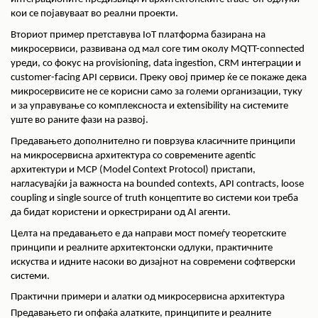
кои се појавуваат во реални проекти.
Вториот пример претставува IoT платформа базирана на
микросервиси, развивана од мал core тим околу MQTT-connected
уреди, со фокус на provisioning, data ingestion, CRM интеграции и
customer-facing API сервиси. Преку овој пример ќе се покаже дека
микросервисите не се корисни само за големи организации, туку
и за управување со комплексноста и extensibility на системите
уште во раните фази на развој.
Предавањето дополнително ги поврзува класичните принципи
на микросервисна архитектура со современите agentic
архитектури и MCP (Model Context Protocol) пристапи,
нагласувајќи ја важноста на bounded contexts, API contracts, loose
coupling и single source of truth концептите во системи кои треба
да бидат користени и оркестрирани од AI агенти.
Целта на предавањето е да направи мост помеѓу теоретските
принципи и реалните архитектонски одлуки, практичните
искуства и идните насоки во дизајнот на современи софтверски
системи.
Практични примери и алатки од микросервисна архитектура
Предавањето ги опфаќа алатките, принципите и реалните