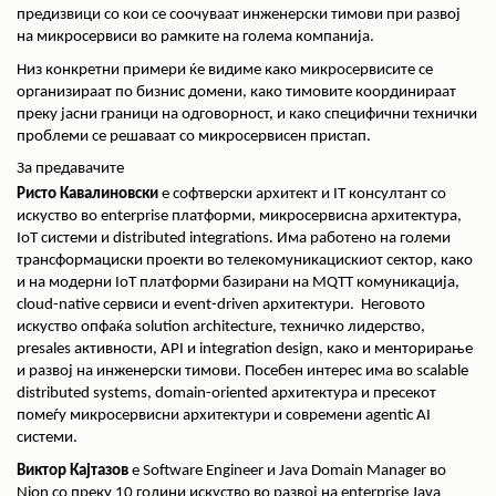
предизвици со кои се соочуваат инженерски тимови при развој
на микросервиси во рамките на голема компанија.
Низ конкретни примери ќе видиме како микросервисите се
организираат по бизнис домени, како тимовите координираат
преку јасни граници на одговорност, и како специфични технички
проблеми се решаваат со микросервисен пристап.
За предавачите
Ристо Кавалиновски
е софтверски архитект и IT консултант со
искуство во enterprise платформи, микросервисна архитектура,
IoT системи и distributed integrations. Има работено на големи
трансформациски проекти во телекомуникацискиот сектор, како
и на модерни IoT платформи базирани на MQTT комуникација,
cloud-native сервиси и event-driven архитектури. Неговото
искуство опфаќа solution architecture, техничко лидерство,
presales активности, API и integration design, како и менторирање
и развој на инженерски тимови. Посебен интерес има во scalable
distributed systems, domain-oriented архитектура и пресекот
помеѓу микросервисни архитектури и современи agentic AI
системи.
Виктор Кајтазов
е Software Engineer и Java Domain Manager во
Nion со преку 10 години искуство во развој на enterprise Java