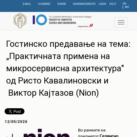
Skip
EN
E-MAIL
E-COURSES
IKNOW
ANNOUNCEMENTS
LOGIN
HELP
МК
to
main
content
Toggle
navigat
Гостинско предавање на тема:
„Практичната примена на
микросервисна архитектура"
од Ристо Кавалиновски и
Виктор Кајтазов (Nion)
12/05/2026
Во рамките на
предметот
Сервисно