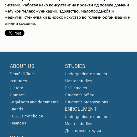
системи. Работел како консултант на проекти од повеќе домени
меѓу кои телекомуникации, здравство, малопродажба и
медиуми, стекнувајќи широко искуство во големи организации и
агилни средини.
ABOUT US
STUDIES
Dean's Office
Undergraduate studies
Institutes
Master studies
History
PhD studies
Contact
Student's office
Legal acts and documents
Student's organizations
ENROLLMENT
Friends
FCSE is my choice
Undergraduate studies
Finances
Master studies
Докторски студии