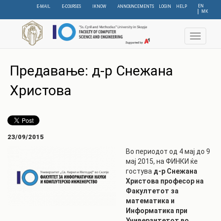
Skip
EN
E-MAIL
E-COURSES
IKNOW
ANNOUNCEMENTS
LOGIN
HELP
МК
to
main
content
Toggle
navigat
Предавање: д-р Снежана
Христова
23/09/2015
Во периодот од 4 мај до 9
мај 2015, на ФИНКИ ќе
гостува
д-р Снежана
Христова професор на
Факултетот за
математика и
Информатика при
Универзитетот во