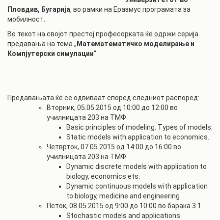
Пловдив, Бугарија
, во рамки на Еразмус програмата за
мобилност.
Во текот на својот престој професорката ќе одржи серија
предавања на тема „
Математематичко моделирање и
Компјутерски симулации
“.
Предавањата ќе се одвиваат според следниот распоред:
Вторник, 05.05.2015 од 10:00 до 12:00 во
училницата 203 на ТМФ
Basic principles of modeling. Types of models.
Static models with application to economics.
Четврток, 07.05.2015 од 14:00 до 16:00 во
училницата 203 на ТМФ
Dynamic discrete models with application to
biology, economics ets.
Dynamic continuous models with application
to biology, medicine and engineering
Петок, 08.05.2015 од 9:00 до 10:00 во барака 3.1
Stochastic models and applications