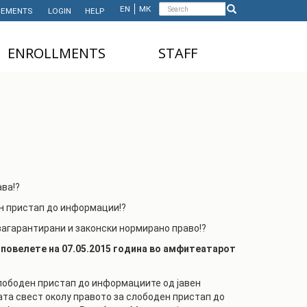
Search
EN
МК
EMENTS
LOGIN
HELP
Search
form
ЕNROLLMENTS
STAFF
NDERGRADUATE STUDIES
TEACHING STAFF
ASTER'S STUDIES
ADMINISTRATIVE
STAFF
HD STUDIES
ASTER'S STUDIES FOR
NTERNATIONAL STUDENTS
ава!?
UNDERGRADUATE
ен пристап до информации!?
NTERNATIONAL STUDENTS
загарантирани и законски нормирано право!?
 повелете на 07.05.2015 година во амфитеатарот
слободен пристап до информациите од јавен
ата свест околу правото за слободен пристап до