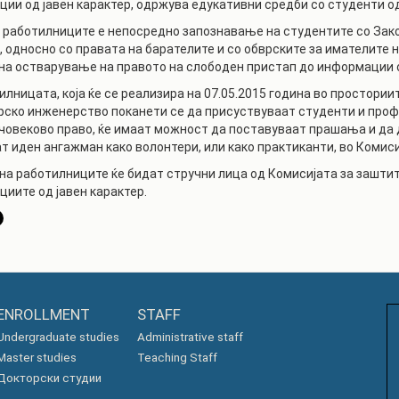
ии од јавен карактер, одржува едукативни средби со студенти о
АКАДЕМСКИ
КАЛЕНДАР
 работилниците е непосредно запознавање на студентите со Зако
ПАРТНЕРСТВА
, односно со правата на барателите и со обврските за имателите н
ОДБРАНИ
ФИНКИ LIVE
на остварување на правото на слободен пристап до информации о
илницата, која ќе се реализира на 07.05.2015 година во простори
РЕШЕНИЈА
ЦЕНТРИ
рско инженерство поканети се да присуствуваат студенти и проф
човеково право, ќе имаат можност да поставуваат прашања и да д
АЛУМНИ
т иден ангажман како волонтери, или како практиканти, во Комиси
на работилниците ќе бидат стручни лица од Комисијата за заштит
иите од јавен карактер.
ENROLLMENT
STAFF
Undergraduate studies
Administrative staff
Master studies
Teaching Staff
Докторски студии