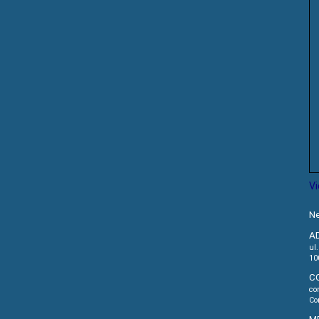
V
Ne
A
ul
10
C
co
Co