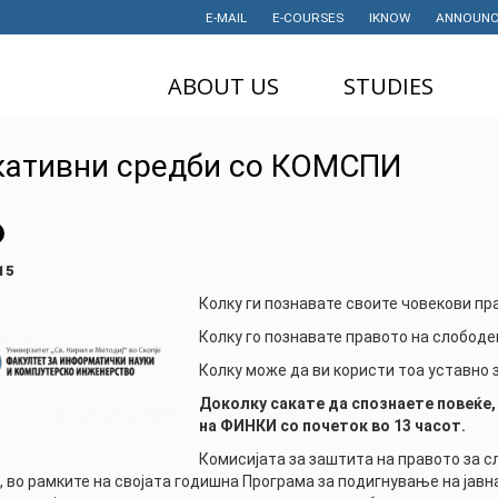
E-MAIL
E-COURSES
IKNOW
ANNOUNC
ABOUT US
STUDIES
DEAN'S OFFICE
UNDERGRADUATE
U
кативни средби со КОМСПИ
STUDIES
НАУЧНА
M
ДЕЈНОСТ
MASTER STUDIES
P
PROJECTS
PHD STUDIES
M
15
LABORATORIES
TRAINING
I
Колку ги познавате своите човекови пр
HISTORY
STUDENT'S
Колку го познавате правото на слобод
OFFICE
I
CONTACT
Колку може да ви користи тоа уставно 
STUDENT'S
Доколку сакате да спознаете повеќе,
ORGANIZATIONS
AWARDS AND
на ФИНКИ со почеток во 13 часот.
ACHIEVEMENTS
STUDENT
Комисијата за заштита на правото за 
TIMETABLES
PARTNERSHIP
, во рамките на својата годишна Програма за подигнување на јавн
PROGRAM