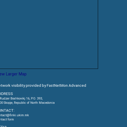
iew Larger Map
twork visibility provided by FastNetMon Advanced
DDRESS
.Rudzer Boshkovikj 16, P.O. 393,
00 Skopje, Republic of North Macedonia
ONTACT:
ntact@finki.ukim.mk
ntact form