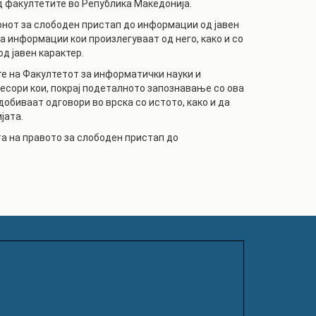
д факултетите во Република Македонија.
нот за слободен пристап до информации од јавен
а информации кои произлегуваат од него, како и со
д јавен карактер.
ите на Факултетот за информатички науки и
есори кои, покрај подеталното запознавање со ова
обиваат одговори во врска со истото, како и да
јата.
а на правото за слободен пристап до