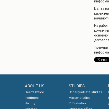
информац
Целта на
карактер
начинот 
На работ
компјуте
основно 
договора
Тренери 
информац
ABOUT US
STUDIES
Dean's Office
Undergraduate studies
Institutes
Master studies
History
PhD studies
Contact
Student's office