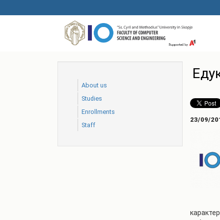
Skip
to
main
content
Еду
About us
Studies
Еnrollments
23/09/20
Staff
карактер