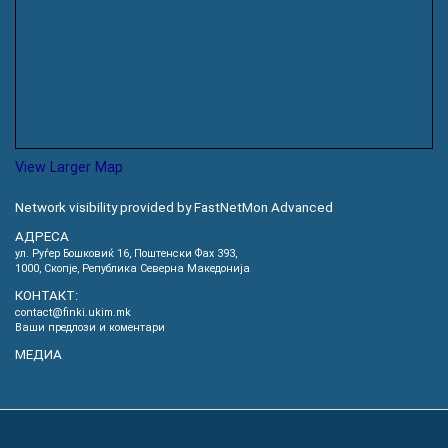
View Larger Map
Network visibility provided by FastNetMon Advanced
АДРЕСА
ул. Руѓер Бошковиќ 16, Пoштенски Фах 393,
1000, Скопје, Република Северна Македонија
КОНТАКТ:
contact@finki.ukim.mk
Ваши предлози и коментари
МЕДИА