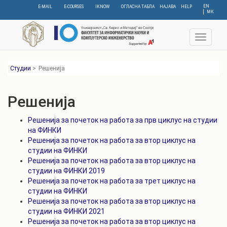
Skip
EN
E-MAIL
E-COURSES
IKNOW
ОГЛАСНА ТАБЛА
НАЈАВА
HELP
МК
to
main
content
Toggle
navigat
Студии
>
Решенија
Решенија
Решенија за почеток на работа за прв циклус на студии
на ФИНКИ
Решенија за почеток на работа за втор циклус на
студии на ФИНКИ
Решенија за почеток на работа за втор циклус на
студии на ФИНКИ 2019
Решенија за почеток на работа за трет циклус на
студии на ФИНКИ
Решенија за почеток на работа за втор циклус на
студии на ФИНКИ 2021
Решенија за почеток на работа за втор циклус на