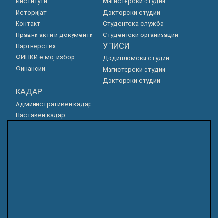
Институти
Магистерски студии
Историјат
Докторски студии
Контакт
Студентска служба
Правни акти и документи
Студентски организации
УПИСИ
Партнерства
ФИНКИ е мој избор
Додипломски студии
Финансии
Магистерски студии
Докторски студии
КАДАР
Административен кадар
Наставен кадар