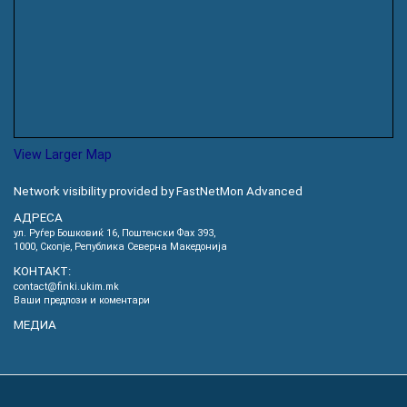
View Larger Map
Network visibility provided by FastNetMon Advanced
АДРЕСА
ул. Руѓер Бошковиќ 16, Пoштенски Фах 393,
1000, Скопје, Република Северна Македонија
КОНТАКТ:
contact@finki.ukim.mk
Ваши предлози и коментари
МЕДИА