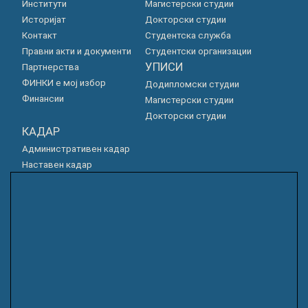
Институти
Магистерски студии
Историјат
Докторски студии
Контакт
Студентска служба
Правни акти и документи
Студентски организации
УПИСИ
Партнерства
ФИНКИ е мој избор
Додипломски студии
Финансии
Магистерски студии
Докторски студии
КАДАР
Административен кадар
Наставен кадар