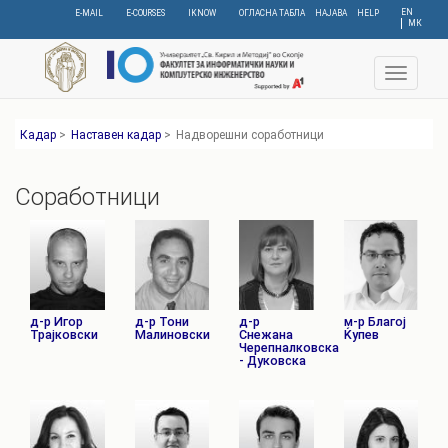
Skip
EN
E-MAIL
E-COURSES
IKNOW
ОГЛАСНА ТАБЛА
НАЈАВА
HELP
МК
to
main
content
Toggle
navigat
Кадар
>
Наставен кадар
>
Надворешни соработници
Соработници
д-р Игор
д-р Тони
д-р
м-р Благој
Трајковски
Малиновски
Снежана
Ќупев
Черепналковска
- Дуковска