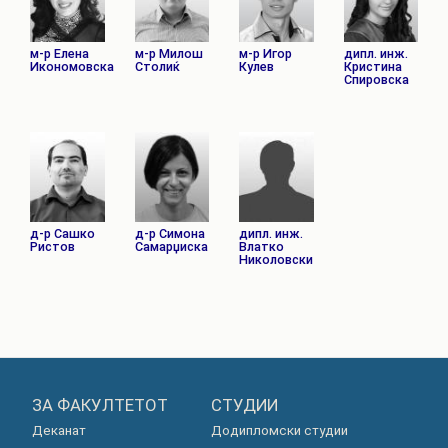
м-р Елена
м-р Милош
м-р Игор
дипл. инж.
Икономовска
Столиќ
Кулев
Кристина
Спировска
д-р Сашко
д-р Симона
дипл. инж.
Ристов
Самарџиска
Влатко
Николовски
ЗА ФАКУЛТЕТОТ
СТУДИИ
Деканат
Додипломски студии