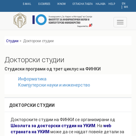
Skip
EN
E-MAIL
E-COURSES
IKNOW
ОГЛАСНА ТАБЛА
НАЈАВА
HELP
МК
to
main
content
Toggle
navigat
Студии
>
Докторски студии
Докторски студии
Студиски програми од трет циклус на ФИНКИ
Информатика
Компјутерски науки и инженерство
ДОКТОРСКИ СТУДИИ
Докторските студии на ФИНКИ се организирани од
Школата за докторски студии на УКИМ
. На
web
страната на УКИМ
може да се најдат повеќе детали за