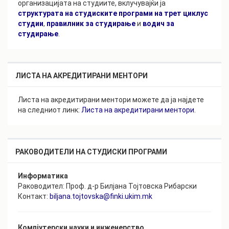
организацијата на студиите, вклучувајќи ja
структурата на студиските програми на трет циклус
студии
,
правилник за студирање
и
водич за
студирање
.
ЛИСТА НА АКРЕДИТИРАНИ МЕНТОРИ
Листа на акредитирани ментори можете да ја најдете
на следниот линк:
Листа на акредитирани ментори
.
РАКОВОДИТЕЛИ НА СТУДИСКИ ПРОГРАМИ
Информатика
Раководител: Проф. д-р Билјана Тојтовска Рибарски
Контакт:
biljana.tojtovska@finki.ukim.mk
Компјутерски науки и инженерство