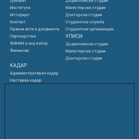
Деканат
Додипломски студии
Институти
Магистерски студии
Историјат
Докторски студии
Контакт
Студентска служба
Правни акти и документи
Студентски организации
УПИСИ
Партнерства
ФИНКИ е мој избор
Додипломски студии
Финансии
Магистерски студии
Докторски студии
КАДАР
Административен кадар
Наставен кадар