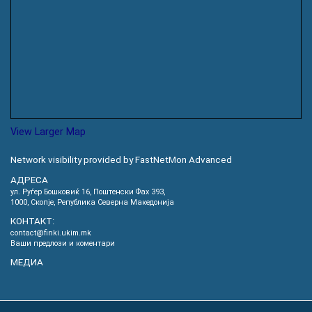
View Larger Map
Network visibility provided by FastNetMon Advanced
АДРЕСА
ул. Руѓер Бошковиќ 16, Пoштенски Фах 393,
1000, Скопје, Република Северна Македонија
КОНТАКТ:
contact@finki.ukim.mk
Ваши предлози и коментари
МЕДИА