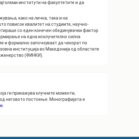
ајголеми институти на факултетите и да
жувања, како на лична, така и на
то повисок квалитет на студиите, научно-
лтираше со еден конечен обединувачки фактор
формирање на една исклучително силна
ие и формално започнуваат да чекорат по
азовна институција во Македонија од областите
нженерство (ФИНКИ).
 која ги прикажува клучните моменти,
 од неговото постоење. Монографијата е
нк
.