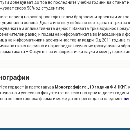
тути доведуваат до тоа во последните учебни години да станат н
РАСПОРЕД НА
жуваат скоро 50% од студентите.
ЧАСОВИ
ЛАБОРАТОРИИ
лиот период на развој, постојат голем број заемни проекти и истра
АКАДЕМСКИ
ИЗВЕШТАИ ЗА
туционална основа. Двата институти беа во постојаната трка за ш
КАЛЕНДАР
ФАКУЛТЕТОТ
жувачката и апликативната дејност. Ваквата трка всушност резу
позначителен развој и подем на информатиката во Македонија и 
ОДБРАНИ
ПАРТНЕРСТВА
ица на информатички насочени наставни кадри. Од 2011 година т
ички пат како најсилна и најнапредна научно-истражувачка и обр
РЕШЕНИЈА
ФИНКИ LIVE
форматиката – Факултет за информатички науки и компјутерско и
ДИПЛОМСКИ/
ЦЕНТРИ
МАГИСТЕРСКИ
ОДБРАНИ
АЛУМНИ
нографии
 со гордост ја претставува
Монографијата „10 години ФИНКИ“
,
гнувања и успеси на факултетот во текот на првите десет години
пна во електронска форма и може да се прегледа на следниот
ли