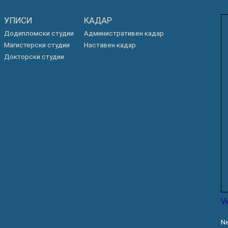
УПИСИ
КАДАР
Додипломски студии
Административен кадар
Магистерски студии
Наставен кадар
Докторски студии
V
Ne