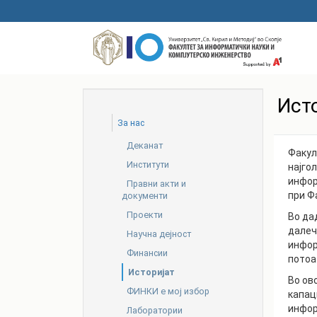
Skip
to
main
content
Ист
За нас
Деканат
Факул
Институти
најго
инфор
Правни акти и
при Ф
документи
Проекти
Во да
далеч
Научна дејност
инфор
Финансии
потоа
Историјат
Во ов
ФИНКИ е мој избор
капац
инфор
Лаборатории