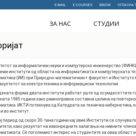
E-MAIL
E-COURSES
IKNOW
ОГЛАСНА 
ЗА НАС
СТУДИИ
ДЕКАНАТ
ДОДИПЛОМСКИ
оријат
СТУДИИ
ИНСТИТУТИ
МАГИСТЕРСКИ
СТУДИИ
ПРАВНИ АКТИ
тетот за информатички науки и компјутерско инженерство (ФИНКИ
И ДОКУМЕНТИ
леми институти од областа на информатиката и компјутерската те
ДОКТОРСКИ
СТУДИИ
матика (ИИ) при Природно-математичкиот факултет и Институтот 
ПРОЕКТИ
акултетот за електротехника и информациски технологии.
ПРОФЕСИОНАЛНИ
НАУЧНА
дената форма двата институти работат уште од осумдесеттите го
И СТРУЧНИ ОБУКИ
ДЕЈНОСТ
ната 1985 година како рамноправна составна целина на повторн
матика. ИКТИ потекнува од Катедрата за техничка кибернетика, ко
СТУДЕНТСКА
ФИНАНСИИ
 и во институт.
СЛУЖБА
ИСТОРИЈАТ
ој период од скоро 30-тина години кај овие Институти се случува п
СТУДЕНТСКИ
итети, како резултат на извонредните залагања на нивните членов
ОРГАНИЗАЦИИ
ФИНКИ Е МОЈ
матиката. Сѐ поголемиот интерес на студентите за оваа област и
ИЗБОР