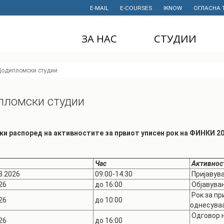
E-MAIL
E-COURSES
IKNOW
ОГЛАСНА 
ЗА НАС
СТУДИИ
ДЕКАНАТ
ДОДИПЛОМСКИ
одипломски студии
СТУДИИ
ИНСТИТУТИ
МАГИСТЕРСКИ
пломски студии
СТУДИИ
ПРАВНИ АКТИ
И ДОКУМЕНТИ
ДОКТОРСКИ
СТУДИИ
ПРОЕКТИ
ки распоред на активностите за првиот уписен рок
на ФИНКИ
2
ПРОФЕСИОНАЛНИ
НАУЧНА
И СТРУЧНИ ОБУКИ
ДЕЈНОСТ
Час
Активнос
08.2026
09:00-14:30
Пријавува
СТУДЕНТСКА
ФИНАНСИИ
СЛУЖБА
26
до 16:00
Објавувањ
ИСТОРИЈАТ
Рок за пр
26
до 10:00
СТУДЕНТСКИ
однесуваа
ОРГАНИЗАЦИИ
ФИНКИ Е МОЈ
Одговор н
26
до 16:00
ИЗБОР