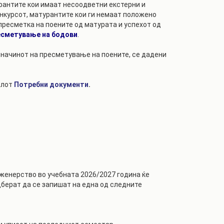
урантите кои имаат несоодветни екстерни и
онкурсот, матурантите кои ги немаат положено
пресметка на поените од матурата и успехот од
сметување на бодови
.
 начинот на пресметување на поените, се дадени
елот
Потребни документи
.
нженерство во учебната 2026/2027 година ќе
дберат да се запишат на една од следните