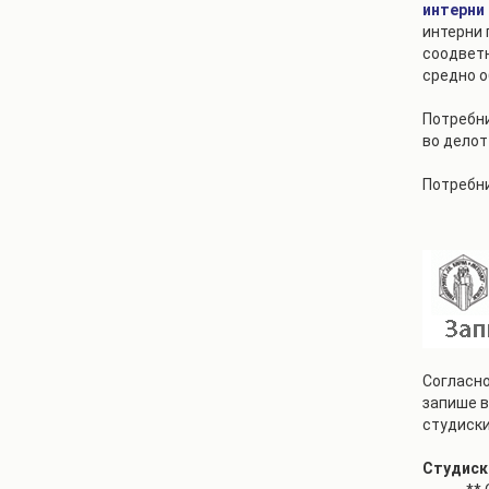
интерни
интерни 
соодветн
средно о
Потребни
во делот
Потребни
Согласно
запише в
студиски
Студиск