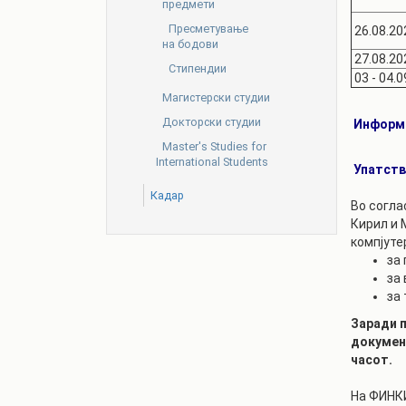
предмети
Пресметување
26.08.20
на бодови
27.08.20
Стипендии
03 - 04.0
Магистерски студии
Докторски студии
Информа
Master's Studies for
International Students
Упатств
Кадар
Во согла
Кирил и 
компјуте
за
за
за
Заради п
документ
часот.
На ФИНКИ