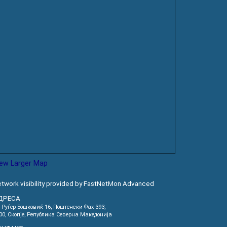
iew Larger Map
twork visibility provided by FastNetMon Advanced
ДРЕСА
. Руѓер Бошковиќ 16, Пoштенски Фах 393,
00, Скопје, Република Северна Македонија