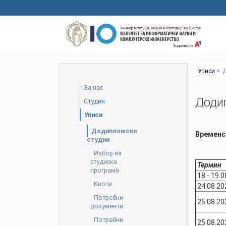
Skip
to
main
content
Уписи
>
Д
За нас
Доди
Студии
Уписи
Додипломски
Временс
студии
Избор на
студиска
Термин
програма
18 - 19.
Квоти
24.08 20
Потребни
25.08.20
документи
Потребни
25.08.20