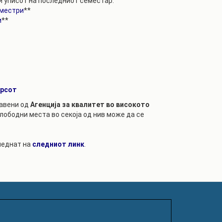
ри уписот на последниот семестар.
еместри
**
и
**
урсот
јавени од
Агенција за квалитет во високото
слободни места во секоја од нив може да се
леднат на
следниот линк
.