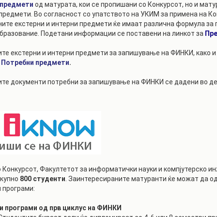
 предмети
од матурата, кои се пропишани со Конкурсот, но и мат
предмети. Во согласност со упатството на УКИМ за примена на К
ите екстерни и интерни предмети ќе имаат различна формула за 
бразование. Подетани информации се поставени на линкот за
Пре
те екстерни и интерни предмети за запишување на ФИНКИ, како и
Потребни предмети
.
те документи потребни за запишување на ФИНКИ се дадени во д
 Конкурсот, Факултетот за информатички науки и компјутерско и
купно
800 студенти
. Заинтересираните матуранти ќе можат да о
 програми:
и програми од прв циклус на ФИНКИ