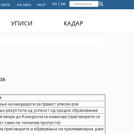
Форма
EN
МК
ТАБЛА
НАЈАВА
HELP
Пребарување
за
УПИСИ
КАДАР
пребарување
ДОДИПЛОМСКИ
НАСТАВЕН КАДАР
СТУДИИ
АДМИНИСТРАТИВЕН
МАГИСТЕРСКИ
КАДАР
СТУДИИ
ДОКТОРСКИ СТУДИИ
026
MASTER'S STUDIES
FOR INTERNATIONAL
STUDENTS
т
ње на кандидати за првиот уписен рок
е резултати од успехот од средно образование
иговори до Конкурсната комисија (приговорите се
т само на технички пропусти)
а приговорите и објавување на прелиминарна ранг