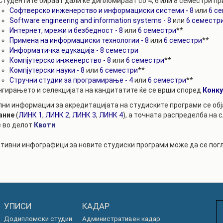
 Студентите бираат дали ќе дипломираат со 4, 6 или 8 семестри п
Софтверско инженерство и информациски системи - 8
или
6 с
Software engineering and information systems - 8
или
6 семестр
Интернет, мрежи и безбедност - 8
или
6 семестри
**
Примена на информациски технологии - 8
или
6 семестри
**
Информатичка едукација - 8 семестри
Компјутерско инженерство - 8
или
6 семестри
**
Компјутерски науки - 8
или
6 семестри
**
Стручни студии за програмирање - 4
или
6 семестри
**
нгирањето и селекцијата на кандитатите ќе се врши според
Конк
ни информации за акредитацијата на студиските програми се об
ание
(
ЛИНК 1
,
ЛИНК 2
,
ЛИНК 3
,
ЛИНК 4
), а точната распределба на 
 во делот
Квоти
.
ивни инфографици за новите студиски програми може да се пог
УПИСИ
КАДАР
Додипломски студии
Административен кадар