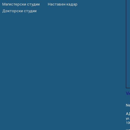
Магистерски студии
Наставен кадар
Докторски студии
V
Ne
А
ул
10