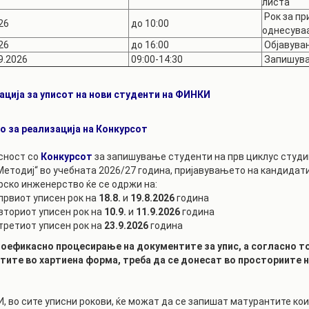
листа
РАСПОРЕД НА
Рок за пр
ЧАСОВИ
26
до 10:00
ЛАБОРАТОРИИ
однесуваа
26
до 16:00
Објавува
АКАДЕМСКИ
ИЗВЕШТАИ ЗА
9.2026
09:00-14:30
Запишува
КАЛЕНДАР
ФАКУЛТЕТОТ
ОДБРАНИ
ПАРТНЕРСТВА
ција за уписот на нови студенти на ФИНКИ
РЕШЕНИЈА
ФИНКИ LIVE
о за реализација на Конкурсот
ДИПЛОМСКИ/
ЦЕНТРИ
МАГИСТЕРСКИ
сност со
Конкурсот
за запишување студенти на прв циклус студи
ОДБРАНИ
АЛУМНИ
Методиј“ во учебната 2026/27 година, пријавувањето на кандидат
рско инженерство ќе се одржи на:
 првиот уписен рок на
18.8.
и
19.8.2026
година
 вториот уписен рок на
10.9.
и
11.9.2026
година
 третиот уписен рок на
23.9.2026
година
оефикасно процесирање на документите за упис, а согласно точ
ите во хартиена форма, треба да се донесат во просториите н
, во сите уписни рокови, ќе можат да се запишат матурантите ко