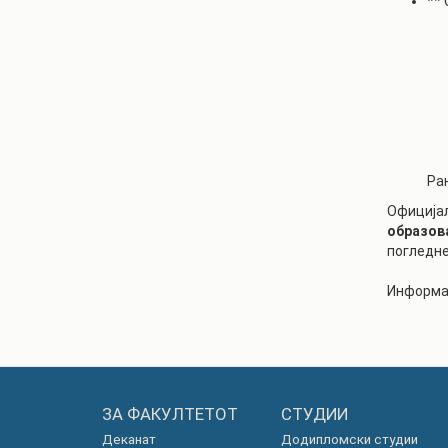
**
Ра
Официјал
образов
погледне
Информат
ЗА ФАКУЛТЕТОТ
СТУДИИ
Деканат
Додипломски студии