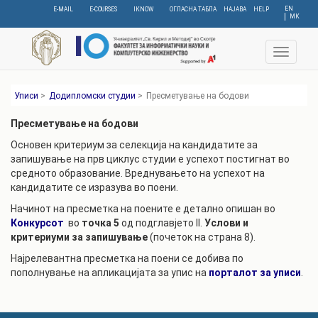
Skip
EN
E-MAIL
E-COURSES
IKNOW
ОГЛАСНА ТАБЛА
НАЈАВА
HELP
МК
to
main
content
Toggle
navigat
Уписи
>
Додипломски студии
>
Пресметување на бодови
Пресметување на бодови
Основeн критериум за селекција на кандидатите за
запишување на прв циклус студии е успехот постигнат во
средното образование. Вреднувањето на успехот на
кандидатите се изразува во поени.
Начинот на пресметка на поените е детално опишан во
Конкурсот
во
точка 5
од подглавјето II.
Услови и
критериуми за запишување
(почеток на страна 8).
Најрелевантна пресметка на поени се добива по
пополнување на апликацијата за упис на
порталот за уписи
.