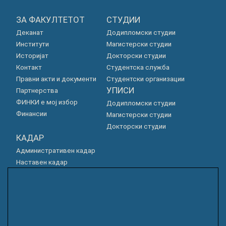
ЗА ФАКУЛТЕТОТ
СТУДИИ
Деканат
Додипломски студии
Институти
Магистерски студии
Историјат
Докторски студии
Контакт
Студентска служба
Правни акти и документи
Студентски организации
УПИСИ
Партнерства
ФИНКИ е мој избор
Додипломски студии
Финансии
Магистерски студии
Докторски студии
КАДАР
Административен кадар
Наставен кадар