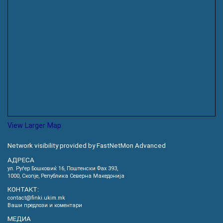
View Larger Map
Network visibility provided by FastNetMon Advanced
АДРЕСА
ул. Руѓер Бошковиќ 16, Пoштенски Фах 393,
1000, Скопје, Република Северна Македонија
КОНТАКТ:
contact@finki.ukim.mk
Ваши предлози и коментари
МЕДИА