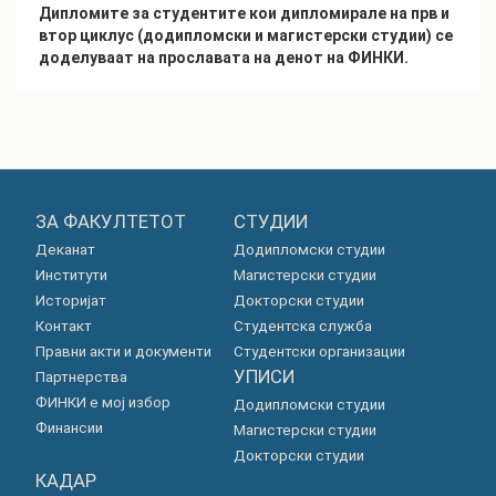
Дипломите за студентите кои дипломирале на прв и
втор циклус (додипломски и магистерски студии) се
доделуваат на прославата на денот на ФИНКИ.
ЗА ФАКУЛТЕТОТ
СТУДИИ
Деканат
Додипломски студии
Институти
Магистерски студии
Историјат
Докторски студии
Контакт
Студентска служба
Правни акти и документи
Студентски организации
УПИСИ
Партнерства
ФИНКИ е мој избор
Додипломски студии
Финансии
Магистерски студии
Докторски студии
КАДАР