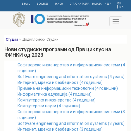
Skip
EN
E-MAIL
E-COURSES
IKNOW
ОГЛАСНА ТАБЛА
НАЈАВА
HELP
МК
to
main
content
Toggle
navigat
Студии
>
Додипломски Студии
Нови студиски програми од
Прв циклус
на
ФИНКИ од
2023
Софтверско инженерство и информациски системи
(
4
годишни)
Software engineering and information systems
(
4
years)
Интернет, мрежи и безбедност
(
4
годишни)
Примена на информациски технологии
(
4
годишни)
Информатичка едукација
(
4
годишни)
Компјутерско инженерство
(
4
годишни)
Компјутерски науки
(
4
годишни)
Софтверско инженерство и информациски системи
(
3
годишни)
Software engineering and information systems
(
3
years)
Интернет, мрежи и безбедност
(
3
годишни)