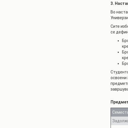
3. Наста
Во наста
Универзи
Сите изб
се дефин
Бр
кр
Бр
кр
Бр
Студенто
освоени 
предмети
завршув
Предме
Семеста
Задолж