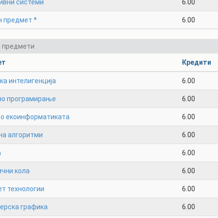
ивни системи
6.00
н предмет *
6.00
и предмети
ет
Кредити
ка интелигенција
6.00
но програмирање
6.00
во екоинформатиката
6.00
на алгоритми
6.00
а
6.00
ични кола
6.00
ет технологии
6.00
терска графика
6.00