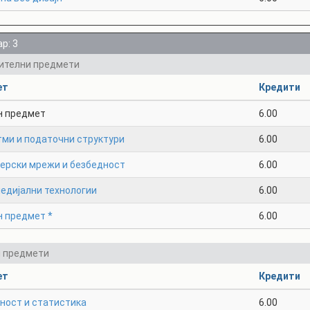
р: 3
ителни предмети
ет
Кредити
н предмет
6.00
тми и податочни структури
6.00
терски мрежи и безбедност
6.00
едијални технологии
6.00
н предмет *
6.00
и предмети
ет
Кредити
ност и статистика
6.00