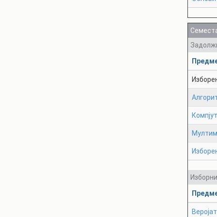
Семеста
Задолж
Предм
Изборе
Алгори
Компју
Мултим
Изборе
Изборн
Предм
Веројат