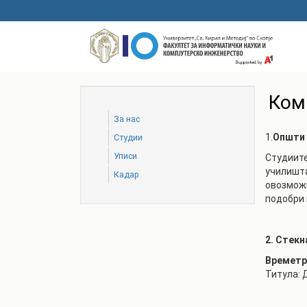
Skip
to
main
content
Ком
За нас
1.
Општи
Студии
Уписи
Студиите
училишта
Кадар
овозможи
подобри 
2. Стек
Времетра
Титула: