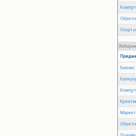
Компјут
Објект
Спорт и
Изборн
Предм
Бизнис
Калкулу
Компју
Креати
Маркет
Објектн
Основи 