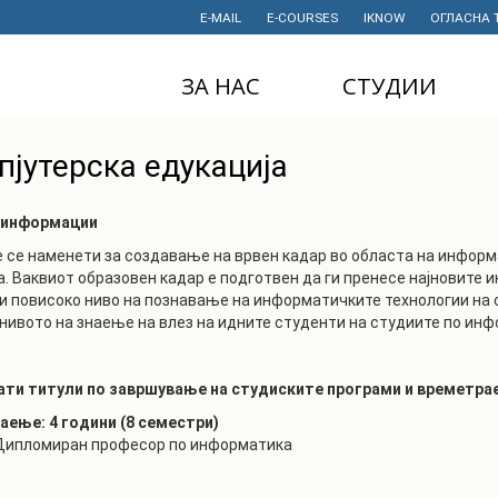
E-MAIL
E-COURSES
IKNOW
ОГЛАСНА 
ЗА НАС
СТУДИИ
ДЕКАНАТ
ДОДИПЛОМСКИ
пјутерска едукација
СТУДИИ
ИНСТИТУТИ
МАГИСТЕРСКИ
СТУДИИ
 информации
ПРАВНИ АКТИ
И ДОКУМЕНТИ
 се наменети за создавање на врвен кадар во областа на информ
ДОКТОРСКИ
. Ваквиот образовeн кадар е подготвен да ги пренесе најновите 
СТУДИИ
ПРОЕКТИ
 повисоко ниво на познавање на информатичките технологии на с
нивото на знаење на влез на идните студенти на студиите по инф
ПРОФЕСИОНАЛНИ
НАУЧНА
И СТРУЧНИ ОБУКИ
ДЕЈНОСТ
СТУДЕНТСКА
нати титули по завршување на студиските програми и времетра
ФИНАНСИИ
СЛУЖБА
ење: 4 години (8 семестри)
ИСТОРИЈАТ
 Дипломиран професор по информатика
СТУДЕНТСКИ
ОРГАНИЗАЦИИ
ФИНКИ Е МОЈ
ИЗБОР