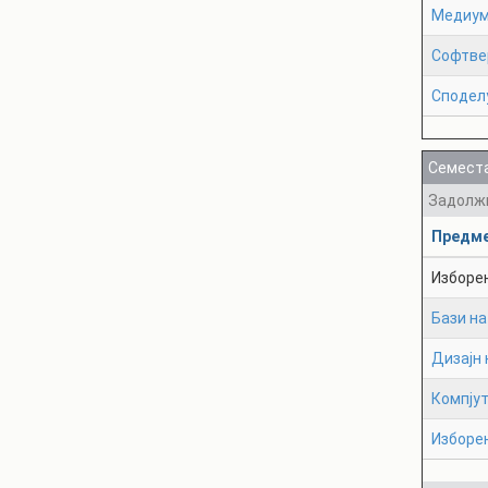
Медиум
Софтве
Сподел
Семеста
Задолж
Предм
Изборе
Бази н
Дизајн 
Компјут
Изборе