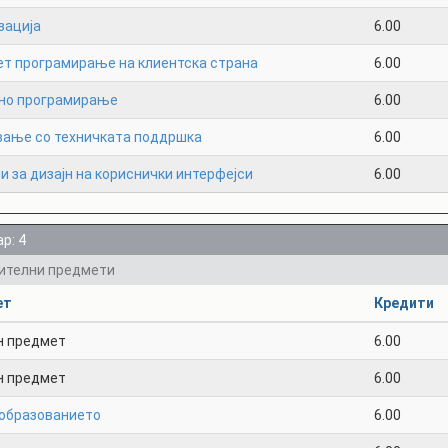
зација
6.00
ет програмирање на клиентска страна
6.00
но програмирање
6.00
вање со техничката поддршка
6.00
 за дизајн на кориснички интерфејси
6.00
р: 4
ителни предмети
ет
Кредити
н предмет
6.00
н предмет
6.00
 образованието
6.00