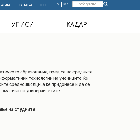
Форма
EN
МК
ТАБЛА
НАЈАВА
HELP
Пребарување
за
УПИСИ
КАДАР
пребарување
ДОДИПЛОМСКИ
НАСТАВЕН КАДАР
СТУДИИ
АДМИНИСТРАТИВЕН
МАГИСТЕРСКИ
КАДАР
СТУДИИ
атичкото образование, пред се во средните
ДОКТОРСКИ СТУДИИ
информатички технологии на учениците, ќе
ите средношколци, а ќе придонесе и да се
MASTER'S STUDIES
орматика на универзитетите.
FOR INTERNATIONAL
STUDENTS
ење на студиите