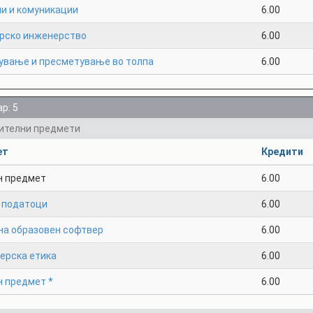
и и комуникации
6.00
рско инженерство
6.00
ување и пресметување во толпа
6.00
р: 5
ителни предмети
ет
Кредити
н предмет
6.00
а податоци
6.00
на образовен софтвер
6.00
ерска етика
6.00
н предмет *
6.00