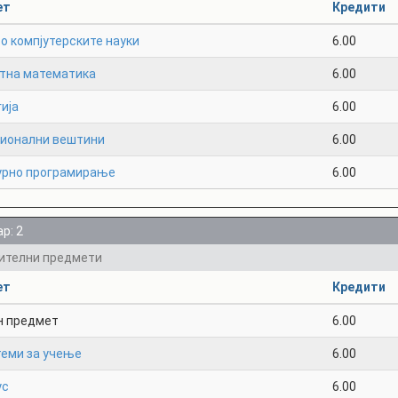
ет
Кредити
о компјутерските науки
6.00
тна математика
6.00
ија
6.00
ионални вештини
6.00
урно програмирање
6.00
р: 2
ителни предмети
ет
Кредити
н предмет
6.00
теми за учење
6.00
ус
6.00