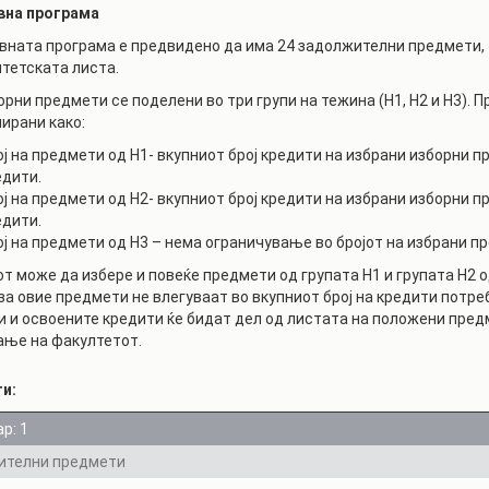
вна програма
РАСПОРЕД НА
ЧАСОВИ
ЛАБОРАТОРИИ
вната програма е предвидено да има 24 задолжителни предмети, 1
тетската листа.
АКАДЕМСКИ
ИЗВЕШТАИ ЗА
КАЛЕНДАР
ФАКУЛТЕТОТ
орни предмети се поделени во три групи на тежина (Н1, Н2 и Н3).
ирани како:
ОДБРАНИ
ПАРТНЕРСТВА
ој на предмети од Н1- вкупниот број кредити на избрани изборни п
едити.
РЕШЕНИЈА
ФИНКИ LIVE
ој на предмети од Н2- вкупниот број кредити на избрани изборни 
ДИПЛОМСКИ/
едити.
ЦЕНТРИ
МАГИСТЕРСКИ
ој на предмети од Н3 – нема ограничување во бројот на избрани пр
ОДБРАНИ
АЛУМНИ
т може да избере и повеќе предмети од групата Н1 и групата Н2 од
за овие предмети не влегуваат во вкупниот број на кредити потр
 и освоените кредити ќе бидат дел од листата на положени пред
ање на факултетот.
ти:
р: 1
ителни предмети