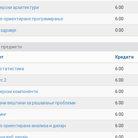
ерски архитектури
6.00
но-ориентирано програмирање
6.00
 здравје
0.00
и предмети
ет
Кредити
 статистика
6.00
с 2
6.00
терски компоненти
6.00
вни вештини за решавање проблеми
6.00
инг
6.00
о ориентирана анализа и дизајн
6.00
на веб дизајн
6.00