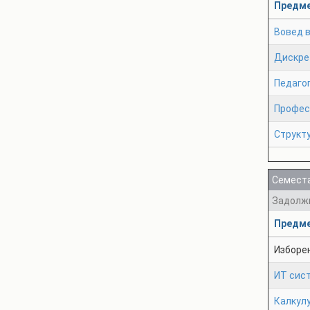
Предм
Вовед в
Дискре
Педагог
Профес
Структ
Семеста
Задолж
Предм
Изборе
ИТ сис
Калкул