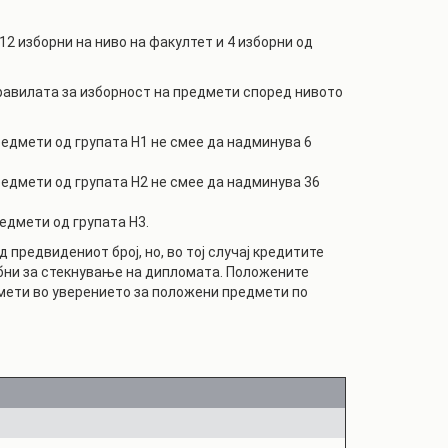
2 изборни на ниво на факултет и 4 изборни од
 Правилата за изборност на предмети според нивото
редмети од групата Н1 не смее да надминува 6
предмети од групата Н2 не смее да надминува 36
едмети од групата Н3.
 предвидениот број, но, во тој случај кредитите
ебни за стекнување на дипломата. Положените
мети во уверението за положени предмети по