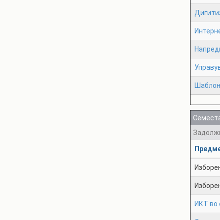
Дигити
Интерн
Напред
Управу
Шаблони
Семеста
Задолж
Предм
Изборе
Изборе
ИКТ во