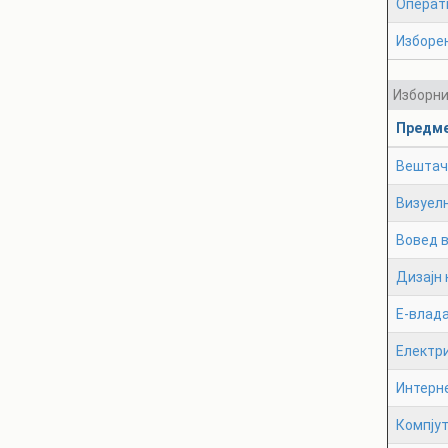
Операт
Изборе
Изборн
Предм
Вештач
Визуел
Вовед 
Дизајн 
Е-влад
Електр
Интерн
Компју