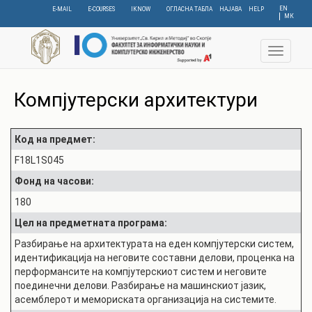
Skip
EN
E-MAIL
E-COURSES
IKNOW
ОГЛАСНА ТАБЛА
НАЈАВА
HELP
МК
to
main
content
Toggle
navigat
Компјутерски архитектури
Код на предмет:
F18L1S045
Фонд на часови:
180
Цел на предметната програма:
Разбирање на архитектурата на еден компјутерски систем,
идентификација на неговите составни делови, проценка на
перформансите на компјутерскиот систем и неговите
поединечни делови. Разбирање на машинскиот јазик,
асемблерот и мемориската организација на системите.