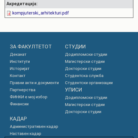
Акредитација:
kompjuterski_arhitekturi.pdf
ЗА ФАКУЛТЕТОТ
СТУДИИ
Деканат
Додипломски студии
Институти
Магистерски студии
Историјат
Докторски студии
Контакт
Студентска служба
Правни акти и документи
Студентски организации
УПИСИ
Партнерства
ФИНКИ е мој избор
Додипломски студии
Финансии
Магистерски студии
Докторски студии
КАДАР
Административен кадар
Наставен кадар