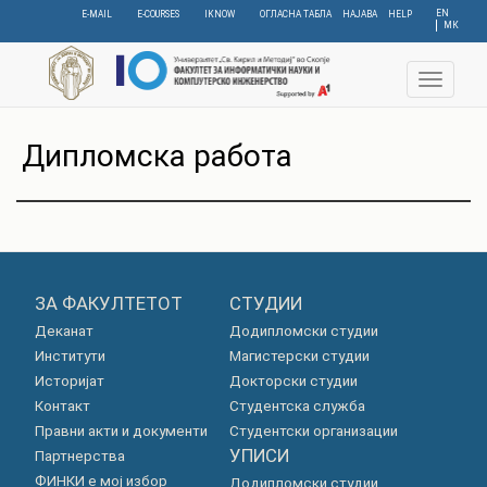
Skip
EN
E-MAIL
E-COURSES
IKNOW
ОГЛАСНА ТАБЛА
НАЈАВА
HELP
МК
to
main
content
Toggle
navigat
Дипломска работа
ЗА ФАКУЛТЕТОТ
СТУДИИ
Деканат
Додипломски студии
Институти
Магистерски студии
Историјат
Докторски студии
Контакт
Студентска служба
Правни акти и документи
Студентски организации
УПИСИ
Партнерства
ФИНКИ е мој избор
Додипломски студии