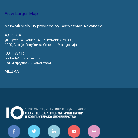
View Larger Map
Network visibility provided by FastNetMon Advanced
АДРЕСА
ул. Руѓер Бошковиќ 16, Пoштенски Фах 393,
1000, Скопје, Република Северна Македонија
КОНТАКТ:
contact@finki.ukim.mk
Ваши предлози и коментари
МЕДИА