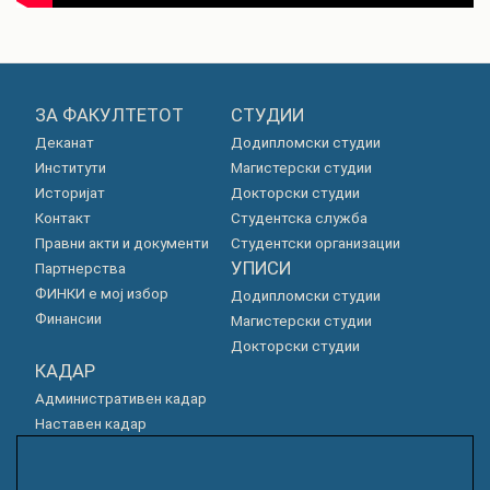
ЗА ФАКУЛТЕТОТ
СТУДИИ
Деканат
Додипломски студии
Институти
Магистерски студии
Историјат
Докторски студии
Контакт
Студентска служба
Правни акти и документи
Студентски организации
УПИСИ
Партнерства
ФИНКИ е мој избор
Додипломски студии
Финансии
Магистерски студии
Докторски студии
КАДАР
Административен кадар
Наставен кадар