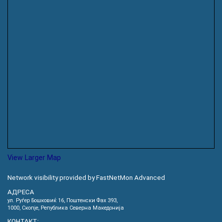
View Larger Map
Network visibility provided by FastNetMon Advanced
АДРЕСА
ул. Руѓер Бошковиќ 16, Пoштенски Фах 393,
1000, Скопје, Република Северна Македонија
КОНТАКТ: