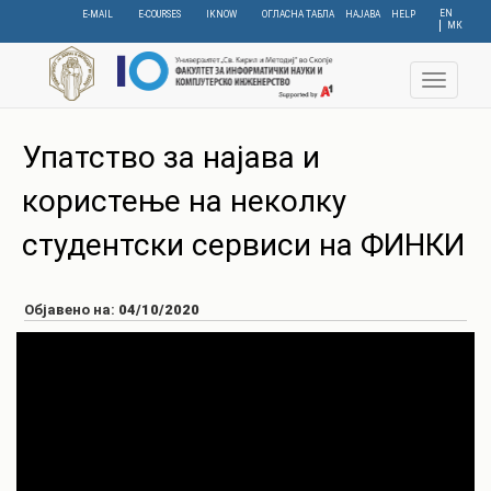
Skip
EN
E-MAIL
E-COURSES
IKNOW
ОГЛАСНА ТАБЛА
НАЈАВА
HELP
МК
to
main
content
Toggle
navigat
Упатство за најава и
користење на неколку
студентски сервиси на ФИНКИ
Објавено на:
04/10/2020