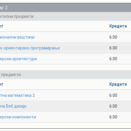
р: 2
ителни предмети
ет
Кредити
ионални вештини
6.00
но-ориентирано програмирање
6.00
ерски архитектури
6.00
и предмети
ет
Кредити
тна математика 2
6.00
на Веб дизајн
6.00
терски компоненти
6.00