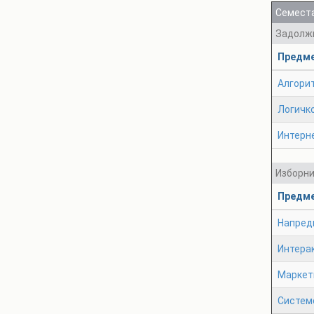
Семеста
Задолж
Предм
Алгори
Логичк
Интерн
Изборн
Предм
Напред
Интера
Маркет
Системс