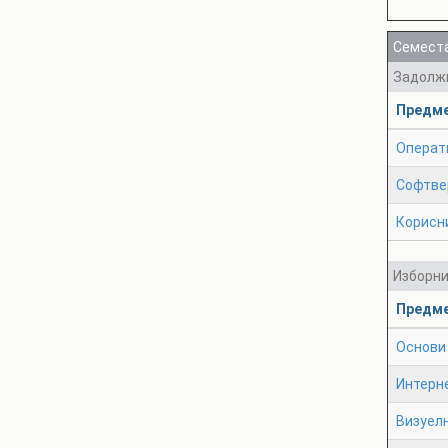
Семеста
Задолж
Предм
Операт
Софтве
Корисн
Изборн
Предм
Основи 
Интерн
Визуел