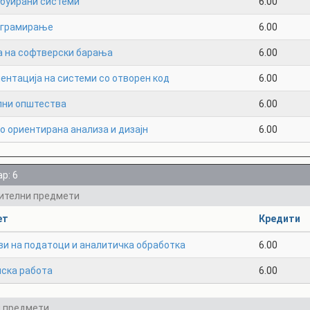
буирани системи
6.00
ограмирање
6.00
а на софтверски барања
6.00
нтација на системи со отворен код
6.00
лни општества
6.00
о ориентирана анализа и дизајн
6.00
р: 6
ителни предмети
ет
Кредити
ви на податоци и аналитичка обработка
6.00
ска работа
6.00
и предмети