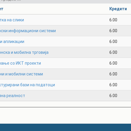
ет
Кредити
тка на слики
6.00
фски информациони системи
6.00
и апликации
6.00
нска и мобилна трговија
6.00
вање со ИКТ проекти
6.00
ни и мобилни системи
6.00
ктурирани бази на податоци
6.00
лна реалност
6.00