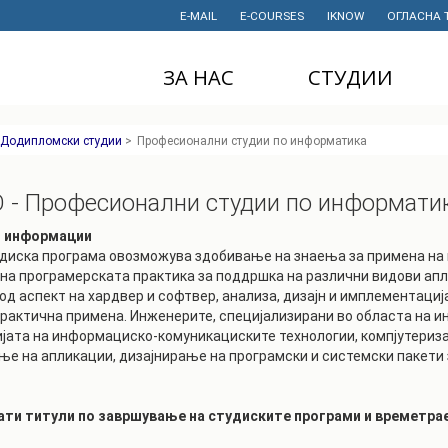
E-MAIL
E-COURSES
IKNOW
ОГЛАСНА 
ЗА НАС
СТУДИИ
ДЕКАНАТ
ДОДИПЛОМСКИ
Додипломски студии
>
Професионални студии по информатика
СТУДИИ
ИНСТИТУТИ
МАГИСТЕРСКИ
 - Професионални студии по информати
СТУДИИ
ПРАВНИ АКТИ
И ДОКУМЕНТИ
и информации
ДОКТОРСКИ
СТУДИИ
диска програма овозможува здобивање на знаења за примена на 
ПРОЕКТИ
на програмерската практика за поддршка на различни видови апл
ПРОФЕСИОНАЛНИ
НАУЧНА
од аспект на хардвер и софтвер, анализа, дизајн и имплементациј
И СТРУЧНИ ОБУКИ
ДЕЈНОСТ
практична примена. Инженерите, специјализирани во областа на и
јата на информациско-комуникациските технологии, компјутеризаци
СТУДЕНТСКА
ФИНАНСИИ
е на апликации, дизајнирање на програмски и системски пакети
СЛУЖБА
ИСТОРИЈАТ
СТУДЕНТСКИ
нати титули по завршување на студиските програми и времетра
ОРГАНИЗАЦИИ
ФИНКИ Е МОЈ
ИЗБОР