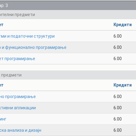
р: 3
ителни предмети
ет
Кредити
тми и податочни структури
6.00
о и функционално програмирање
6.00
ет програмирање
6.00
и предмети
ет
Кредити
но програмирање
6.00
ктивни апликации
6.00
инг
6.00
ка анализа и дизајн
6.00