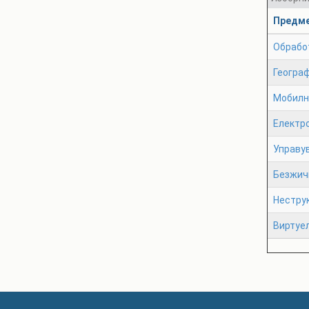
Предм
Обрабо
Геогра
Мобилн
Електро
Управу
Безжич
Нестру
Виртуе