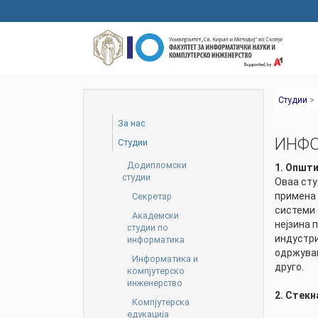
Skip
to
main
content
Студии
>
За нас
ИНФО
Студии
Додипломски
1. Општ
студии
Оваа сту
примена 
Секретар
системи 
Академски
нејзина 
студии по
индустри
информатика
одржувањ
Информатика и
друго.
компјутерско
инженерство
2. Стек
Компјутерска
едукација