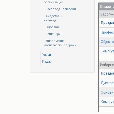
организации
Семеста
Распоред на часови
Задолж
Академски
календар
Предм
Одбрани
Профес
Решенија
Дипломски/
Објект
магистерски одбрани
Компјут
Уписи
Кадар
Изборн
Предм
Дискре
Основи 
Компју