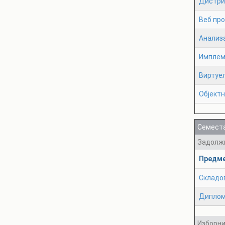
Дистри
Веб пр
Анализ
Имплеме
Виртуе
Објектн
Семеста
Задолж
Предм
Складо
Диплом
Изборн