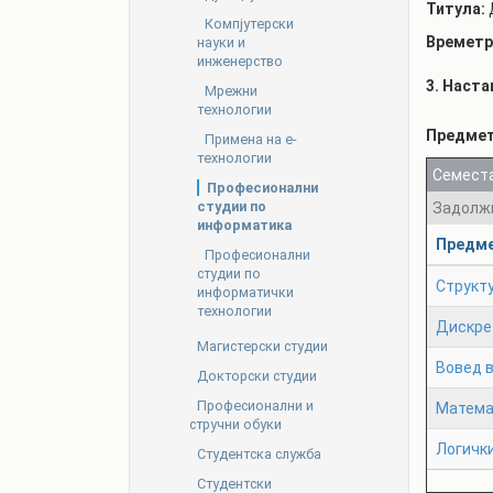
Титула:
Компјутерски
Времетр
науки и
инженерство
3. Наста
Мрежни
технологии
Предме
Примена на е-
технологии
Семеста
Професионални
студии по
Задолж
информатика
Предм
Професионални
студии по
Структ
информатички
технологии
Дискре
Магистерски студии
Вовед 
Докторски студии
Професионални и
Матема
стручни обуки
Логички
Студентска служба
Студентски