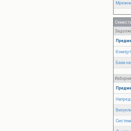
Мрежни
Семеста
Задолж
Предм
Компју
Бази н
Изборн
Предм
Напреде
Визуел
Систем