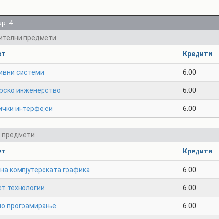
р: 4
ителни предмети
ет
Кредити
ивни системи
6.00
рско инженерство
6.00
ички интерфејси
6.00
и предмети
ет
Кредити
на компјутерската графика
6.00
ет технологии
6.00
но програмирање
6.00