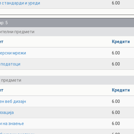
 стандарди и уреди
6.00
р: 5
ителни предмети
ет
Кредити
терски мрежи
6.00
а податоци
6.00
и предмети
ет
Кредити
н веб дизајн
6.00
изација
6.00
и на знаење
6.00