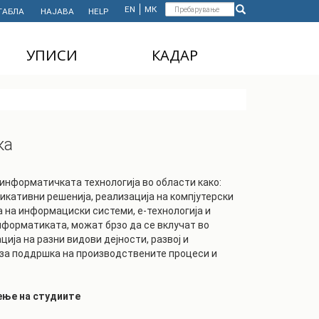
Форма
EN
МК
ТАБЛА
НАЈАВА
HELP
Пребарување
за
УПИСИ
КАДАР
пребарување
ДОДИПЛОМСКИ
НАСТАВЕН КАДАР
СТУДИИ
АДМИНИСТРАТИВЕН
МАГИСТЕРСКИ
КАДАР
ка
СТУДИИ
ДОКТОРСКИ СТУДИИ
информатичката технологија во области како:
MASTER'S STUDIES
икативни решенија, реализација на компјутерски
FOR INTERNATIONAL
а на информациски системи, е-технологија и
STUDENTS
нформатиката, можат брзо да се вклучат во
ја на разни видови дејности, развој и
 за поддршка на производствените процеси и
ење на студиите