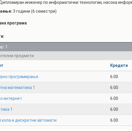
Дипломиран инженер по информатички технологии, насока инфор
РАСПОРЕД НА
ЧАСОВИ
ЛАБОРАТОРИИ
аење:
3 години (6 семестри)
АКАДЕМСКИ
ИЗВЕШТАИ ЗА
вна програма
КАЛЕНДАР
ФАКУЛТЕТОТ
ти:
ОДБРАНИ
ПАРТНЕРСТВА
р: 1
РЕШЕНИЈА
ФИНКИ LIVE
ителни предмети
ДИПЛОМСКИ/
ЦЕНТРИ
МАГИСТЕРСКИ
ет
Кредити
ОДБРАНИ
АЛУМНИ
урно програмирање
6.00
тна математика 1
6.00
во интернет
6.00
тика 1
6.00
 кола и дискретни автомати
6.00