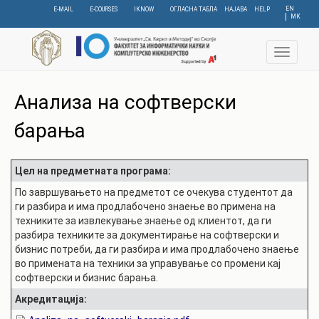
Skip
EN
E-MAIL
E-COURSES
IKNOW
ОГЛАСНА ТАБЛА
НАЈАВА
HELP
МК
to
main
content
Toggle
navigat
Анализа на софтверски
барања
Цел на предметната програма:
По завршувањето на предметот се очекува студентот да
ги разбира и има продлабочено знаење во примена на
техниките за извлекување знаење од клиентот, да ги
разбира техниките за документирање на софтверски и
бизнис потреби, да ги разбира и има продлабочено знаење
во примената на техники за управување со промени кај
софтверски и бизнис барања.
Акредитација: