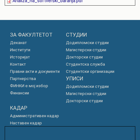
Analiza_na_softverski_baranja.pdf
ЗА ФАКУЛТЕТОТ
СТУДИИ
Деканат
Додипломски студии
Институти
Магистерски студии
Историјат
Докторски студии
Контакт
Студентска служба
Правни акти и документи
Студентски организации
УПИСИ
Партнерства
ФИНКИ е мој избор
Додипломски студии
Финансии
Магистерски студии
Докторски студии
КАДАР
Административен кадар
Наставен кадар