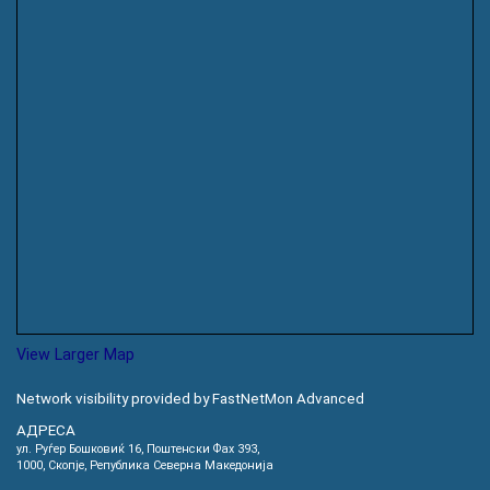
View Larger Map
Network visibility provided by FastNetMon Advanced
АДРЕСА
ул. Руѓер Бошковиќ 16, Пoштенски Фах 393,
1000, Скопје, Република Северна Македонија