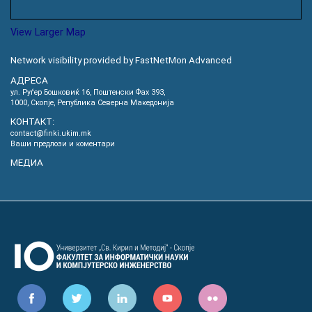
View Larger Map
Network visibility provided by FastNetMon Advanced
АДРЕСА
ул. Руѓер Бошковиќ 16, Пoштенски Фах 393,
1000, Скопје, Република Северна Македонија
КОНТАКТ:
contact@finki.ukim.mk
Ваши предлози и коментари
МЕДИА