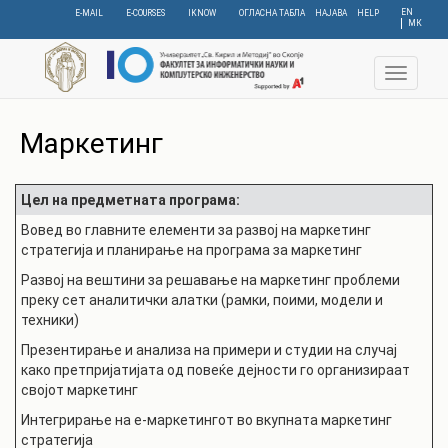
Skip
EN
E-MAIL
E-COURSES
IKNOW
ОГЛАСНА ТАБЛА
НАЈАВА
HELP
МК
to
main
content
Toggle
navigat
Маркетинг
Цел на предметната програма:
Вовед во главните елементи за развој на маркетинг
стратегија и планирање на програма за маркетинг
Развој на вештини за решавање на маркетинг проблеми
преку сет аналитички алатки (рамки, поими, модели и
техники)
Презентирање и анализа на примери и студии на случај
како претпријатијата од повеќе дејности го организираат
својот маркетинг
Интегрирање на е-маркетингот во вкупната маркетинг
стратегија