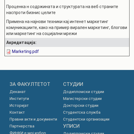
Проценка н содржината и структурата на веб страните
наспроти бизнис целите
Примена на најнови техники кај интенет маркетинг
комуникациите, како на пример вирален маркетинг, блогови
или маркетинг на социјални мрежи
Акредитација:
Marketing.pdf
ЗА ФАКУЛТЕТОТ
СТУДИИ
Деканат
Додипломски студии
Институти
Магистерски студии
Историјат
Докторски студии
Контакт
Студентска служба
Правни акти и документи
Студентски организации
УПИСИ
Партнерства
ФИНКИ е мој избор
Додипломски студии