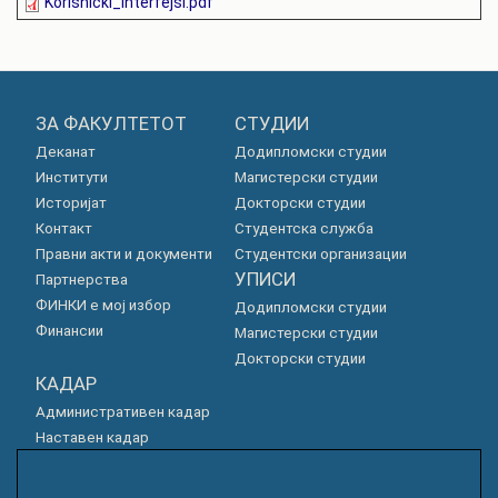
Korisnicki_interfejsi.pdf
ЗА ФАКУЛТЕТОТ
СТУДИИ
Деканат
Додипломски студии
Институти
Магистерски студии
Историјат
Докторски студии
Контакт
Студентска служба
Правни акти и документи
Студентски организации
УПИСИ
Партнерства
ФИНКИ е мој избор
Додипломски студии
Финансии
Магистерски студии
Докторски студии
КАДАР
Административен кадар
Наставен кадар