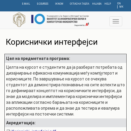
Skip
EN
E-MAIL
E-COURSES
IKNOW
ОГЛАСНА ТАБЛА
НАЈАВА
HELP
МК
to
main
content
Toggle
navigat
Кориснички интерфејси
Цел на предметната програма:
Целта на курсот е студентите да ја разберат потребата од
дизајнирање ефикасна комуникација меѓу компјутерот и
корисниците. По завршување на курсот се очекува
студентот да демонстрира познавање на сите аспекти што
го дефинираат концептот на корисничките интерфејси, да
знае да моделира и имплементира кориснички интерфејси
за апликации согласно барањата на корисниците и
расположливата опрема и да знае да тестира и евалуира
интерфејси на постоечки системи.
Акредитација: