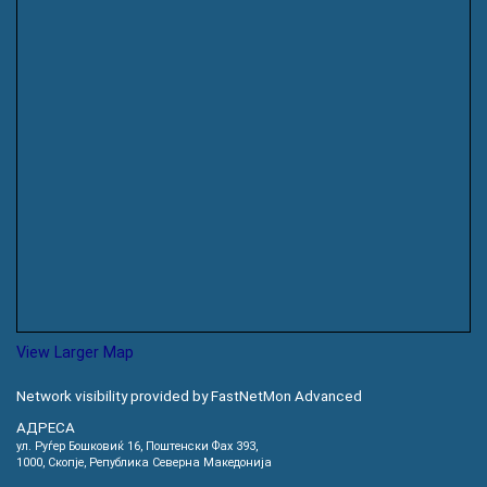
View Larger Map
Network visibility provided by FastNetMon Advanced
АДРЕСА
ул. Руѓер Бошковиќ 16, Пoштенски Фах 393,
1000, Скопје, Република Северна Македонија