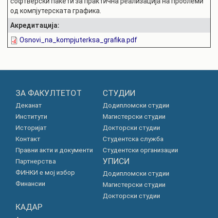
софтверски пакети за практична реализација на проблеми
од компјутерската графика.
Акредитација:
Osnovi_na_kompjuterksa_grafika.pdf
ЗА ФАКУЛТЕТОТ
СТУДИИ
Деканат
Додипломски студии
Институти
Магистерски студии
Историјат
Докторски студии
Контакт
Студентска служба
Правни акти и документи
Студентски организации
УПИСИ
Партнерства
ФИНКИ е мој избор
Додипломски студии
Финансии
Магистерски студии
Докторски студии
КАДАР