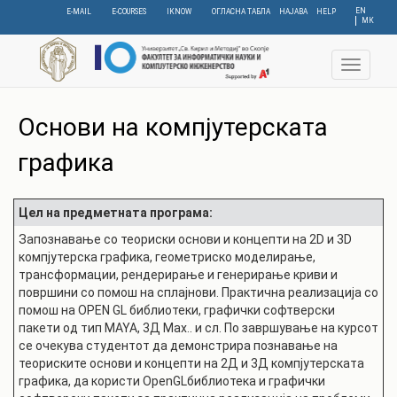
Skip
EN
E-MAIL
E-COURSES
IKNOW
ОГЛАСНА ТАБЛА
НАЈАВА
HELP
МК
to
main
content
Toggle
navigat
Основи на компјутерската
графика
Цел на предметната програма:
Запознавање со теориски основи и концепти на 2D и 3D
компјутерска графика, геометриско моделирање,
трансформации, рендерирање и генерирање криви и
површини со помош на сплајнови. Практична реализација со
помош на OPEN GL библиотеки, графички софтверски
пакети од тип MAYA, 3Д Max.. и сл. По завршување на курсот
се очекува студентот да демонстрира познавање на
теориските основи и концепти на 2Д и 3Д компјутерската
графика, да користи OpenGLбиблиотека и графички