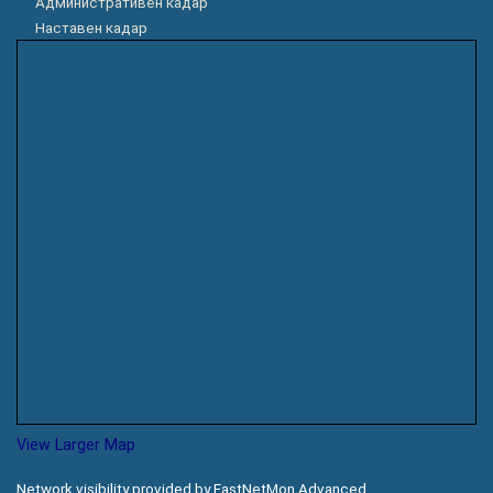
Административен кадар
Наставен кадар
View Larger Map
Network visibility provided by FastNetMon Advanced