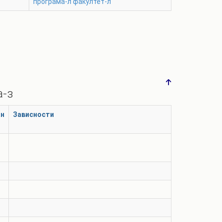
програма-л
факултет-л
а-з
ан
Зависности