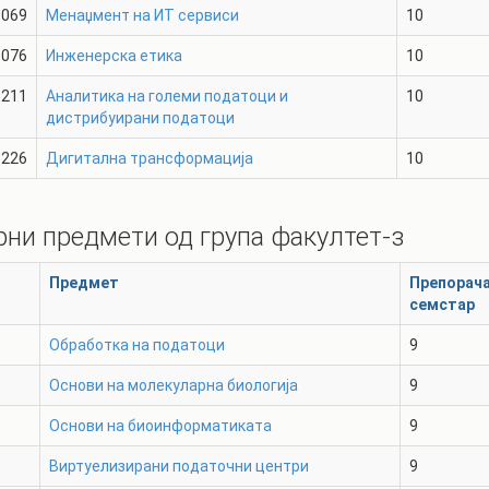
069
Менаџмент на ИТ сервиси
10
076
Инженерска етика
10
211
Аналитика на големи податоци и
10
дистрибуирани податоци
226
Дигитална трансформација
10
рни предмети од група
факултет-з
Предмет
Препорач
семстар
Обработка на податоци
9
Основи на молекуларна биологија
9
Основи на биоинформатиката
9
1
Виртуелизирани податочни центри
9