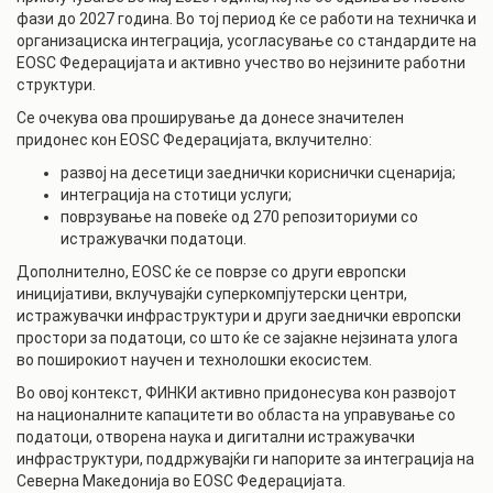
фази до 2027 година. Во тој период ќе се работи на техничка и
организациска интеграција, усогласување со стандардите на
EOSC Федерацијата и активно учество во нејзините работни
структури.
Се очекува ова проширување да донесе значителен
придонес кон EOSC Федерацијата, вклучително:
развој на десетици заеднички кориснички сценарија;
интеграција на стотици услуги;
поврзување на повеќе од 270 репозиториуми со
истражувачки податоци.
Дополнително, EOSC ќе се поврзе со други европски
иницијативи, вклучувајќи суперкомпјутерски центри,
истражувачки инфраструктури и други заеднички европски
простори за податоци, со што ќе се зајакне нејзината улога
во поширокиот научен и технолошки екосистем.
Во овој контекст, ФИНКИ активно придонесува кон развојот
на националните капацитети во областа на управување со
податоци, отворена наука и дигитални истражувачки
инфраструктури, поддржувајќи ги напорите за интеграција на
Северна Македонија во EOSC Федерацијата.