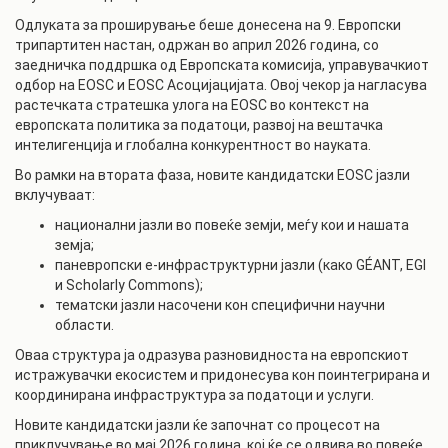
Одлуката за проширување беше донесена на 9. Европски
трипартитен настан, одржан во април 2026 година, со
заедничка поддршка од Европската комисија, управувачкиот
одбор на EOSC и EOSC Асоцијацијата. Овој чекор ја нагласува
растечката стратешка улога на EOSC во контекст на
европската политика за податоци, развој на вештачка
интелигенција и глобална конкурентност во науката.
Во рамки на втората фаза, новите кандидатски EOSC јазли
вклучуваат:
национални јазли во повеќе земји, меѓу кои и нашата
земја;
паневропски е-инфраструктурни јазли (како GÉANT, EGI
и Scholarly Commons);
тематски јазли насочени кон специфични научни
области.
Оваа структура ја одразува разновидноста на европскиот
истражувачки екосистем и придонесува кон поинтегрирана и
координирана инфраструктура за податоци и услуги.
Новите кандидатски јазли ќе започнат со процесот на
приклучување во мај 2026 година, кој ќе се одвива во повеќе