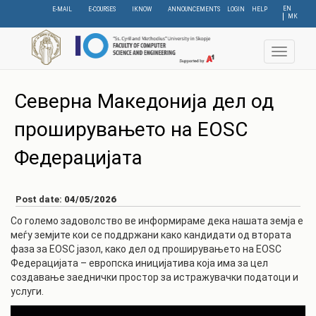
Skip
EN
E-MAIL
E-COURSES
IKNOW
ANNOUNCEMENTS
LOGIN
HELP
МК
to
main
content
Toggle
navigat
Северна Македонија дел од
проширувањето на EOSC
Федерацијата
Post date:
04/05/2026
Со големо задоволство ве информираме дека нашата земја е
меѓу земјите кои се поддржани како кандидати од втората
фаза за EOSC јазол, како дел од проширувањето на EOSC
Федерацијата – европска иницијатива која има за цел
создавање заеднички простор за истражувачки податоци и
услуги.