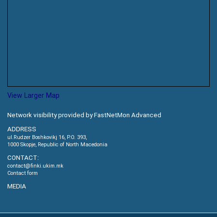
View Larger Map
Network visibility provided by FastNetMon Advanced
ADDRESS
ul.Rudzer Boshkovikj 16, P.O. 393,
1000 Skopje, Republic of North Macedonia
CONTACT:
contact@finki.ukim.mk
Contact form
MEDIA