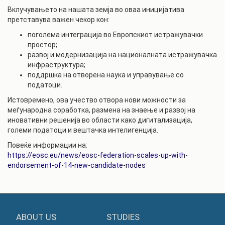
Вклучувањето на нашата земја во оваа иницијатива
претставува важен чекор кон:
поголема интеграција во Европскиот истражувачки
простор;
развој и модернизација на националната истражувачка
инфраструктура;
поддршка на отворена наука и управување со
податоци.
Истовремено, ова учество отвора нови можности за
меѓународна соработка, размена на знаење и развој на
иновативни решенија во области како дигитализација,
големи податоци и вештачка интелигенција.
Повеќе информации на:
https://eosc.eu/news/eosc-federation-scales-up-with-
endorsement-of-14-new-candidate-nodes
ABOUT US
STUDIES