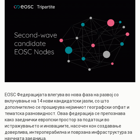
EOSC Федерацијата влегува во нова фаза на развој со
вклучување на 14 нови кандидатски јазли, со што
дополнително се проширува нејзиниот географски опфат и
тематска разновидност. Оваа федерација се препознава
како заеднички европски простор за податоци во
истражувањето и иновациите, насочен кон создавање
доверлива, интероперабилна и поврзана инфраструктура за
научната заедница.