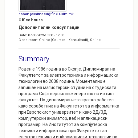
boban.joksimoski@finki.ukim.mk
Office hours
Дополнителни консултации
Date: 07-08-202610:00 - 12:00
Class room: Online (Courses - Konsultacii), Online
Summary
Роден е 1986 година во Скопје. Дипломирал на
Факултетот за електротехника и информациски
технологии во 2008 година. Моментално е
запишан на магистерски студии на студиската
програма Софтверско инженерство на истиот
факултет. По дипломирањето кратко работел
како соработник на Факултетот за информатика
при Европскиот универзитет и како 2Д/3Д
компјутерски аниматор, веб и апликациски
програмер. На Институтот за компјутерска
техника и информатика при Факултетот за
електротехника и информациски технологии во