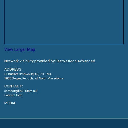
View Larger Map
Network visibility provided by FastNetMon Advanced
ADDRESS
ul.Rudzer Boshkovikj 16, P.O. 393,
1000 Skopje, Republic of North Macedonia
CONTACT:
contact@finki.ukim.mk
Contact form
MEDIA