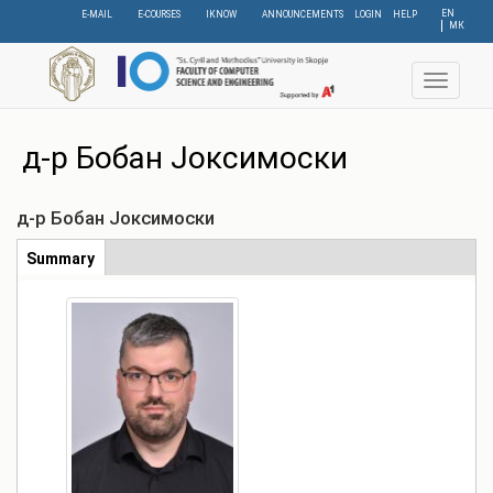
Skip
EN
E-MAIL
E-COURSES
IKNOW
ANNOUNCEMENTS
LOGIN
HELP
МК
to
main
content
Toggle
navigat
д-р Бобан Јоксимоски
д-р Бобан Јоксимоски
Табови
Summary
(active
tab)