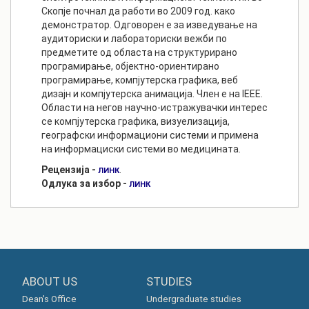
Скопје почнал да работи во 2009 год. како
демонстратор. Одговорен е за изведување на
аудиториски и лабораториски вежби по
предметите од областа на структурирано
програмирање, објектно-ориентирано
програмирање, компјутерска графика, веб
дизајн и компјутерска анимација. Член е на IEEE.
Области на негов научно-истражувачки интерес
се компјутерска графика, визуелизација,
географски информациони системи и примена
на информациски системи во медицината.
Рецензија -
.
ЛИНК
Одлука за избор -
ЛИНК
ABOUT US
STUDIES
Dean's Office
Undergraduate studies