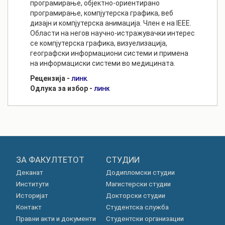
програмирање, објектно-ориентирано
програмирање, компјутерска графика, веб
дизајн и компјутерска анимација. Член е на IEEE.
Области на негов научно-истражувачки интерес
се компјутерска графика, визуелизација,
географски информациони системи и примена
на информациски системи во медицината.
Рецензија -
.
ЛИНК
Одлука за избор -
ЛИНК
ЗА ФАКУЛТЕТОТ
СТУДИИ
Деканат
Додипломски студии
Институти
Магистерски студии
Историјат
Докторски студии
Контакт
Студентска служба
Правни акти и документи
Студентски организации