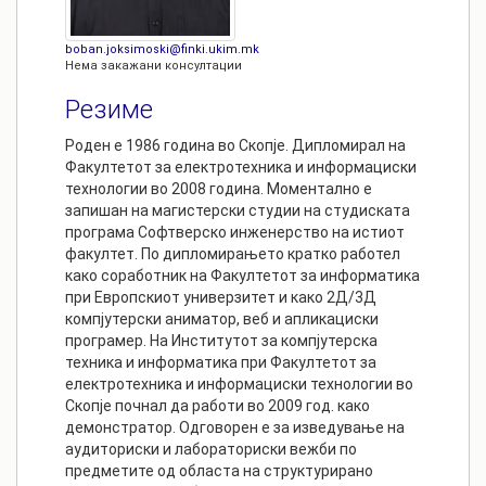
boban.joksimoski@finki.ukim.mk
Нема закажани консултации
Резиме
Роден е 1986 година во Скопје. Дипломирал на
Факултетот за електротехника и информациски
технологии во 2008 година. Моментално е
запишан на магистерски студии на студиската
програма Софтверско инженерство на истиот
факултет. По дипломирањето кратко работел
како соработник на Факултетот за информатика
при Европскиот универзитет и како 2Д/3Д
компјутерски аниматор, веб и апликациски
програмер. На Институтот за компјутерска
техника и информатика при Факултетот за
електротехника и информациски технологии во
Скопје почнал да работи во 2009 год. како
демонстратор. Одговорен е за изведување на
аудиториски и лабораториски вежби по
предметите од областа на структурирано