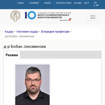
Skip
EN
E-MAIL
E-COURSES
IKNOW
ОГЛАСНА ТАБЛА
НАЈАВА
HELP
МК
to
main
content
Toggle
navigat
Кадар
>
Наставен кадар
>
Вонредни професори
>
д-р Бобан Јоксимоски
д-р Бобан Јоксимоски
Табови
Резиме
(active
tab)