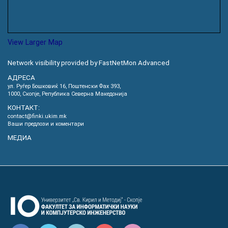
View Larger Map
Network visibility provided by FastNetMon Advanced
АДРЕСА
ул. Руѓер Бошковиќ 16, Пoштенски Фах 393,
1000, Скопје, Република Северна Македонија
КОНТАКТ:
contact@finki.ukim.mk
Ваши предлози и коментари
МЕДИА