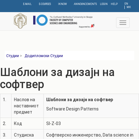
Skip
EN
E-MAIL
E-COURSES
IKNOW
ANNOUNCEMENTS
LOGIN
HELP
МК
to
main
content
Toggle
navigat
Студии
>
Додипломски Студии
Шаблони за дизајн на
софтвер
1.
Наслов на
Шаблони за дизајн на софтвер
наставниот
Software Design Patterns
предмет
2.
Код
SI-Z-03
3.
Студиска
Софтверско инженерство
,
Data science in