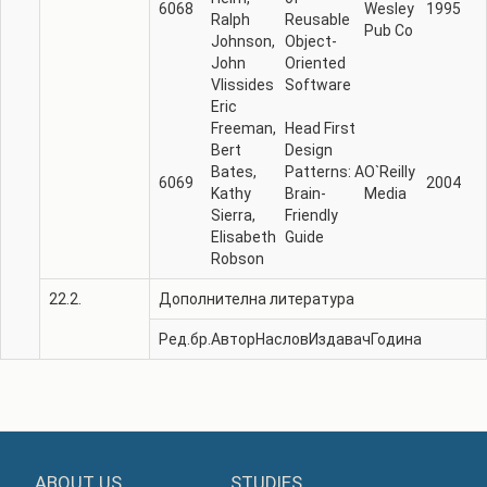
6068
Wesley
1995
Ralph
Reusable
Pub Co
Johnson,
Object-
John
Oriented
Vlissides
Software
Eric
Freeman,‎
Head First
Bert
Design
Bates,‎
Patterns: A
O`Reilly
6069
2004
Kathy
Brain-
Media
Sierra,‎
Friendly
Elisabeth
Guide
Robson
22.2.
Дополнителна литература
Ред.бр.
Автор
Наслов
Издавач
Година
ABOUT US
STUDIES