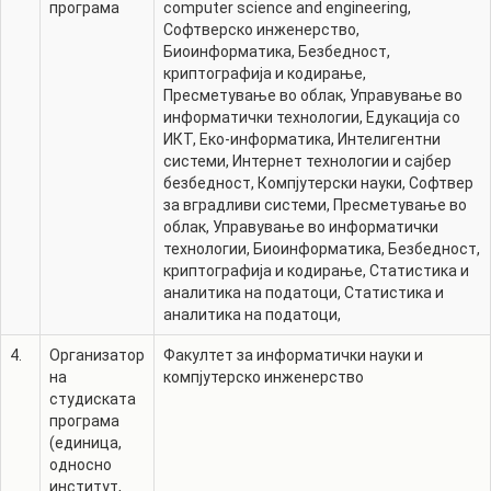
програма
computer science and engineering
,
Софтверско инженерство
,
Биоинформатика
,
Безбедност,
криптографија и кодирање
,
Пресметување во облак
,
Управување во
информатички технологии
,
Едукација со
ИКТ
,
Еко-информатика
,
Интелигентни
системи
,
Интернет технологии и сајбер
безбедност
,
Компјутерски науки
,
Софтвер
за вградливи системи
,
Пресметување во
облак
,
Управување во информатички
технологии
,
Биоинформатика
,
Безбедност,
криптографија и кодирање
,
Статистика и
аналитика на податоци
,
Статистика и
аналитика на податоци
,
4.
Организатор
Факултет за информатички науки и
на
компјутерско инженерство
студиската
програма
(единица,
односно
институт,