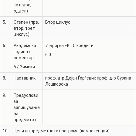
катедра,
оддел)
5.
Степен (прв,
Втор циклус
втор, трет
циклус)
6.
Академска
7. Број на ЕКТС кредити
година /
6.0
семестар
5
/
Зимски
8.
Наставник
проф. д-р
Дејан Ѓорѓевиќ
проф. д-р
Сузана
Лошковска
9.
Предуслови
за
запишување
на
предметот
10.
Цели на предметната програма (компетенции):