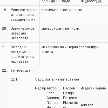
од 91 до 100 бода
10 (десет) (A)
19.
Услов за потпис
реализирани активности
и полагање на
завршен испит
20.
Јазик на кој се
македонски и англиски
изведува
наставата
21.
Метод на
механизам на интерна евалуација и
следење на
анкети
квалитетот на
наставата
22.
Литература
22.1.
Задолжителна литература
Ред.бр.
Автор
Наслов
Издавач
Година
Erich
Design
Gamma,
Patterns
Richard
Elements
Addison-
Helm,
of