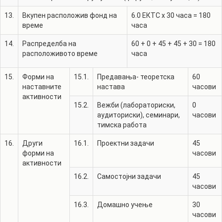
13.
Вкупен расположив фонд на
6.0
ЕКТС x 30 часа =
180
време
часа
14.
Распределба на
60
+
0
+
45
+
45
+
30
=
180
расположивото време
часа
15.
Форми на
15.1.
Предавања- теоретска
60
наставните
настава
часови
активности
15.2.
Вежби (лабораториски,
0
аудиториски), семинари,
часови
тимска работа
16.
Други
16.1.
Проектни задачи
45
форми на
часови
активности
16.2.
Самостојни задачи
45
часови
16.3.
Домашно учење
30
часови