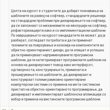
Целта на курсот е студентите да добијат познавања за
шаблоните за развој на софтвер, стандардните решенија
на стандардни проблеми при дизајнирањето на софтвер,
да се запознаат со механизмите на еволуција на софтвер,
рефакторизацијата како и со имплементациски шаблони.
По завршувањето на курсот кандидатите ќе можат: да ја
разберат, согледаат потребата и да ги применат
техниките за поврзување и кохезија на компонентите во
објектно-ориентираниот дизајн, да ги опишат и успешно
да ги применуваат најприменуваните програмски
шаблони, да ги категоризираат програмските шаблони на
основа на дизајнерскиот повод како интерфејсот,
одговорноста, конструирањето, примената и
проширувањето на шаблоните, да дизајнираат и
конструираат големи рамковно ориентирани
компјутерски системи со примена на мета-системски
пристап на објектно-ориентираното програмирање, да
дизајнираат и имплементираат шаблонска апликација со
избор и примена на вистинските програмски шаблони.