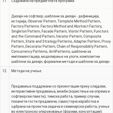
11.
Содржина на предметната програма:
Дизајн на софтвер, шаблони за дизајн - дефиниција,
историја, Observer Pattern, Template Method Pattern,
Factory Patterns: Factory Method and Abstract Factory,
Singleton Pattern, Facade Pattern, Visitor Pattern, Functors
and the Command Pattern, Iterator Pattern, Composite
Pattern, State and Strategy Patterns, Adapter Pattern, Proxy
Pattern, Decorator Pattern, Chain of Responsibility Pattern,
Concurrency Patterns, AntiPatterns, шаблони за
имплементација, моделирање на улоги, композитни
шаблони за дизајн, формални методи и шаблони за дизајн.
12.
Методи на учење:
Предавања поддржани со презентации преку слајдови,
интерактивни предавања, вежби (користење на опрема и
софтверски пакети), тимска работа, пример случаи,
поканети гости предавачи, самостојна изработка и
одбрана на проектна задача и семинарска работа, учење
во електронско опкружување (форуми, консултации).