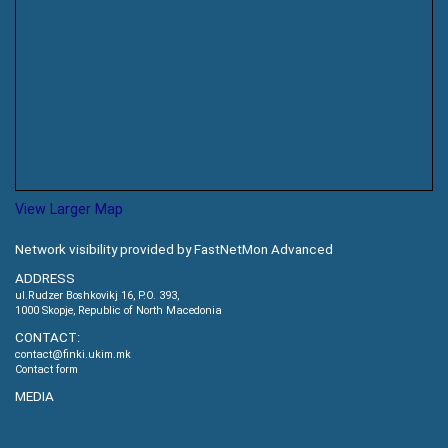
View Larger Map
Network visibility provided by FastNetMon Advanced
ADDRESS
ul.Rudzer Boshkovikj 16, P.O. 393,
1000 Skopje, Republic of North Macedonia
CONTACT:
contact@finki.ukim.mk
Contact form
MEDIA