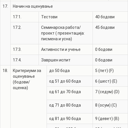
17.
Начин на оценување
17.1.
Тестови
40
бодови
17.2.
Семинарска работа/
45
бодови
проект ( презентација:
писмена и усна)
17.3.
Активности и учење
0
бодови
17.4.
Завршен испит
0
бодови
18.
Критериуми за
до 50 бода
5 (пет) (F)
оценување
од 51 до 60 бода
6 (шест) (E)
(бодови/
оценка)
од 61 до 70 бода
7 (седум) (D)
од 71 до 80 бода
8 (осум) (C)
од 81 до 90 бода
9 (девет) (B)