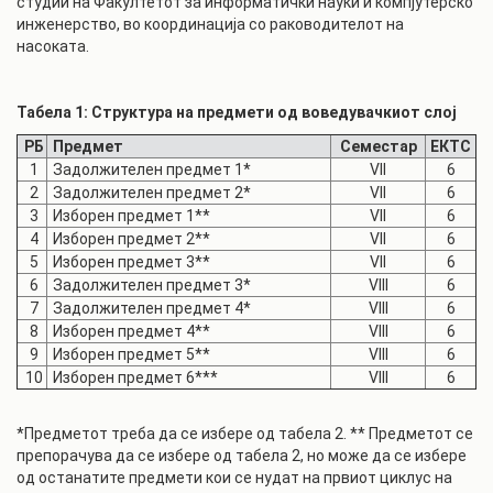
студии на Факултетот за информатички науки и компјутерско
инженерство, во координација со раководителот на
насоката.
Табела 1: Структура на предмети од воведувачкиот слој
РБ
Предмет
Семестар
ЕКТС
1
Задолжителен предмет 1*
VII
6
2
Задолжителен предмет 2*
VII
6
3
Изборен предмет 1**
VII
6
4
Изборен предмет 2**
VII
6
5
Изборен предмет 3**
VII
6
6
Задолжителен предмет 3*
VIII
6
7
Задолжителен предмет 4*
VIII
6
8
Изборен предмет 4**
VIII
6
9
Изборен предмет 5**
VIII
6
10
Изборен предмет 6***
VIII
6
*Предметот треба да се избере од табела 2. ** Предметот се
препорачува да се избере од табела 2, но може да се избере
од останатите предмети кои се нудат на првиот циклус на