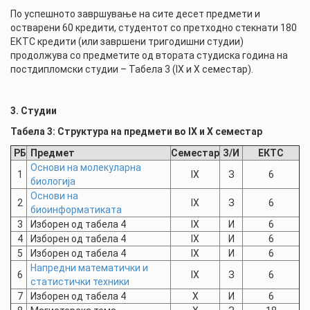
По успешното завршување на сите десет предмети и
остварени 60 кредити, студентот со претходно стекнати 180
ЕКТС кредити (или завршени тригодишни студии)
продолжува со предметите од втората студиска година на
постдипломски студии – Табела 3 (IX и X семестар).
3. Студии
Табела 3: Структура на предмети во IX и X семестар
РБ
Предмет
Семестар
З/И
ЕКТС
Основи на молекуларна
1
IX
З
6
биологија
Основи на
2
IX
З
6
биоинформатиката
3
Изборен од табела 4
IX
И
6
4
Изборен од табела 4
IX
И
6
5
Изборен од табела 4
IX
И
6
Напредни математички и
6
IX
З
6
статистички техники
7
Изборен од табела 4
X
И
6