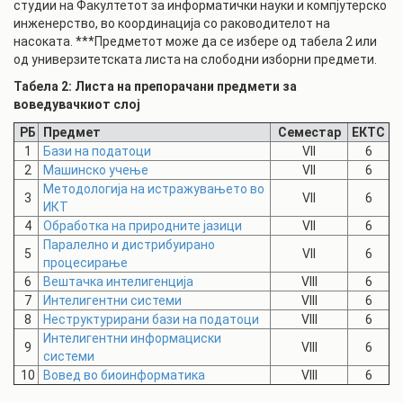
студии на Факултетот за информатички науки и компјутерско
инженерство, во координација со раководителот на
насоката. ***Предметот може да се избере од табела 2 или
од универзитетската листа на слободни изборни предмети.
Табела 2: Листа на препорачани предмети за
воведувачкиот слој
РБ
Предмет
Семестар
ЕКТС
1
Бази на податоци
VII
6
2
Машинско учење
VII
6
Методологија на истражувањето во
3
VII
6
ИКТ
4
Обработка на природните јазици
VII
6
Паралелно и дистрибуирано
5
VII
6
процесирање
6
Вештачка интелигенција
VIII
6
7
Интелигентни системи
VIII
6
8
Неструктурирани бази на податоци
VIII
6
Интелигентни информациски
9
VIII
6
системи
10
Вовед во биоинформатика
VIII
6