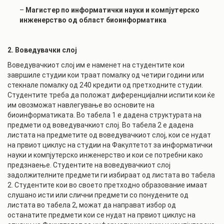
–
Магистер по информатички науки и компјутерско
инженерство од област биоинформатика
2. Воведувачки слој
Воведувачкиот слој им е наменет на студентите кои
завршиле студии кои траат помалку од четири години или
стекнале помалку од 240 кредити од претходните студии.
Студентите треба да положат диференцијални испити кои ќе
им овозможат навлегување во основите на
биоинформатиката. Во табела 1 е дадена структурата на
предмети од воведувачкиот слој. Во табела 2 е дадена
листата на предметите од воведувачкиот слој, кои се нудат
на првиот циклус на студии на Факултетот за информатички
науки и компјутерско инженерство и кои се потребни како
предзнаење. Студентите на воведувачкиот слој
задолжителните предмети ги избираат од листата во табела
2. Студентите кои во своето претходно образование имаат
слушано исти или слични предмети со понудените од
листата во табела 2, можат да направат избор од
останатите предмети кои се нудат на првиот циклус на