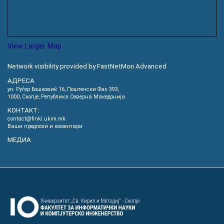
View Larger Map
Network visibility provided by FastNetMon Advanced
АДРЕСА
ул. Руѓер Бошковиќ 16, Пoштенски Фах 393,
1000, Скопје, Република Северна Македонија
КОНТАКТ:
contact@finki.ukim.mk
Ваши предлози и коментари
МЕДИА