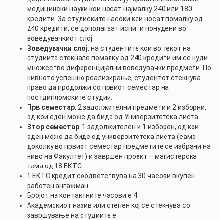
медицински науки кои носат најмалку 240 или 180
кредити. За студиските насоки кои носат помалку од
240 кредити, се дополагаат испити понудени во
воведувачкиот слој.
Воведувачки слој
: на студентите кои во текот на
студиите стекнале помалку од 240 кредити им се нуди
множество диференцијални воведувачки предмети. По
нивното успешно реализирање, студентот стекнува
право да продолжи со првиот семестар на
постдипломските студии.
Прв семестар
: 2 задолжителни предмети и 2 изборни,
од кои еден може да биде од Универзитетска листа.
Втор семестар
: 1 задолжителен и 1 изборен, од кои
еден може да биде од универзитетска листа (само
доколку во првиот семестар предметите се избрани на
ниво на Факултет) и завршен проект – магистерска
тема од 18 ЕКТС
1 ЕКТС кредит соодветствува на 30 часови вкупен
работен ангажман
Бројот на контактните часови е 4
Академскиот назив или степен кој се стекнува со
завршување на студиите е: