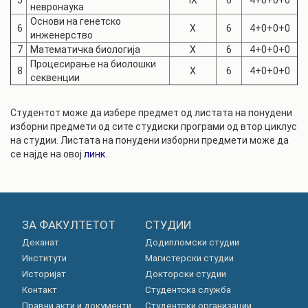
5
IX
6
4+0+0+0
невронаука
Основи на генетско
6
X
6
4+0+0+0
инженерство
7
Математичка биологија
X
6
4+0+0+0
Процесирање на биолошки
8
X
6
4+0+0+0
секвенции
Студентот може да избере предмет од листата на понудени
изборни предмети од сите студиски програми од втор циклус
на студии. Листата на понудени изборни предмети може да
се најде на овој
линк
.
ЗА ФАКУЛТЕТОТ
СТУДИИ
Деканат
Додипломски студии
Институти
Магистерски студии
Историјат
Докторски студии
Контакт
Студентска служба
Правни акти и документи
Студентски организации