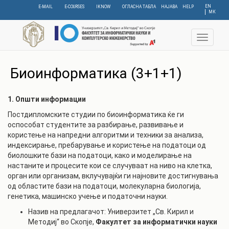
Skip
EN
E-MAIL
E-COURSES
IKNOW
ОГЛАСНА ТАБЛА
НАЈАВА
HELP
МК
to
main
content
Toggle
navigat
Биоинформатика (3+1+1)
1. Општи информации
Постдипломските студии по биоинформатика ќе ги
оспособат студентите за разбирање, развивање и
користење на напредни алгоритми и техники за анализа,
индексирање, пребарување и користење на податоци од
биолошките бази на податоци, како и моделирање на
настаните и процесите кои се случуваат на ниво на клетка,
орган или организам, вклучувајќи ги најновите достигнувања
од областите бази на податоци, молекуларна биологија,
генетика, машинско учење и податочни науки.
Назив на предлагачот: Универзитет „Св. Кирил и
Методиј“ во Скопје,
Факултет за информатички науки