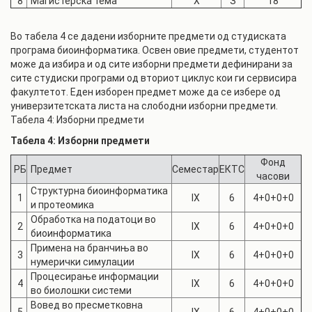
8
Магистерска тема
X
З
18
Во табела 4 се дадени изборните предмети од студиската
програма биоинформатика. Освен овие предмети, студентот
може да избира и од сите изборни предмети дефинирани за
сите студиски програми од вториот циклус кои ги сервисира
факултетот. Еден изборен предмет може да се избере од
универзитетската листа на слободни изборни предмети.
Табела 4: Изборни предмети
Табела 4: Изборни предмети
Фонд
РБ
Предмет
Семестар
ЕКТС
часови
Структурна биоинформатика
1
IX
6
4+0+0+0
и протеомика
Обработка на податоци во
2
IX
6
4+0+0+0
биоинформатика
Примена на бранчиња во
3
IX
6
4+0+0+0
нумерички симулации
Процесирање информации
4
IX
6
4+0+0+0
во биолошки системи
Вовед во пресметковна