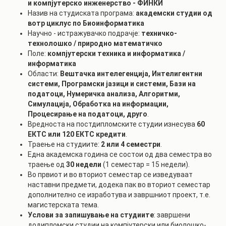
и компјутерско инженерство - ФИНКИ
Назив на студиската програма:
академски студии од
вотр циклус по Биоинформатика
Научно - истражувачко подрачје:
техничко-
технолошко / природно математичко
Поле:
компјутерски техника и информатика /
информатика
Области:
Вештачка интелегенција, Интелигентни
системи, Програмски јазици и системи, Бази на
податоци, Нумеричка анализа, Алгоритми,
Симулација, Обработка на информации,
Процесирање на податоци, друго
.
Вредноста на постдипломските студии изнесува
60
ЕКТС или 120 ЕКТС кредити
.
Траење на студиите:
2 или 4 семестри
.
Една академска година се состои од два семестра во
траење од
30 недели
(1 семестар = 15 недели).
Во првиот и во вториот семестар се изведуваат
наставни предмети, додека пак во вториот семестар
дополнително се изработува и завршниот проект, т.е.
магистерската тема.
Услови за запишување на студиите
: завршени
додипломски студии на компјутерски или биолошко-