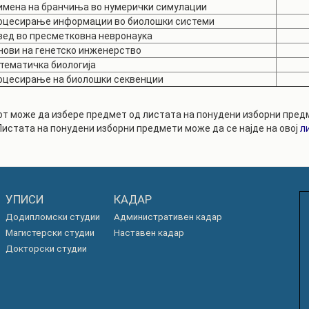
имена на бранчиња во нумерички симулации
оцесирање информации во биолошки системи
вед во пресметковна невронаука
нови на генетско инженерство
тематичка биологија
оцесирање на биолошки секвенции
т може да избере предмет од листата на понудени изборни предм
Листата на понудени изборни предмети може да се најде на овој
л
УПИСИ
КАДАР
Додипломски студии
Административен кадар
Магистерски студии
Наставен кадар
Докторски студии