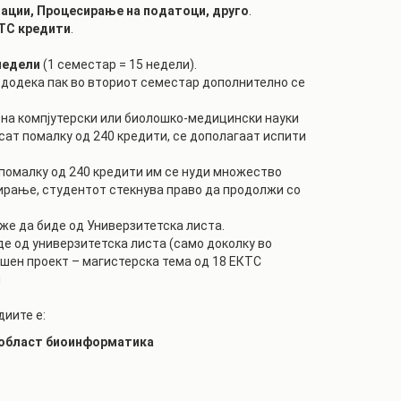
мации, Процесирање на податоци, друго
.
КТС кредити
.
недели
(1 семестар = 15 недели).
 додека пак во вториот семестар дополнително се
 на компјутерски или биолошко-медицински науки
осат помалку од 240 кредити, се дополагаат испити
е помалку од 240 кредити им се нуди множество
ирање, студентот стекнува право да продолжи со
оже да биде од Универзитетска листа.
иде од универзитетска листа (само доколку во
ршен проект – магистерска тема од 18 ЕКТС
н
диите е:
 област биоинформатика