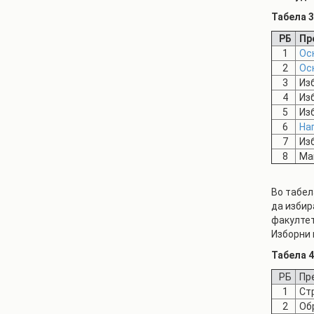
Табела 3
РБ
Пр
1
Ос
2
Ос
3
Из
4
Из
5
Из
6
На
7
Из
8
Ма
Во табел
да избир
факултет
Изборни
Табела 
РБ
Пр
1
Ст
2
Об