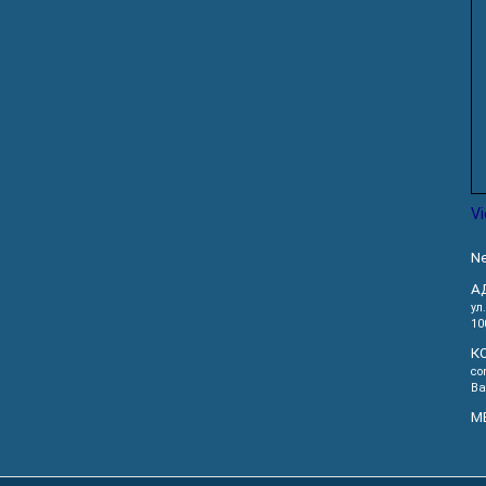
V
Ne
А
ул
10
К
co
Ва
М