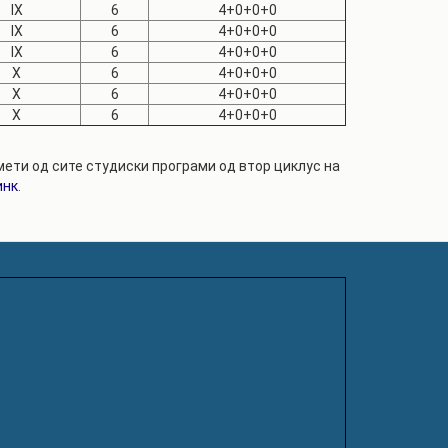
IX
6
4+0+0+0
IX
6
4+0+0+0
IX
6
4+0+0+0
X
6
4+0+0+0
X
6
4+0+0+0
X
6
4+0+0+0
ети од сите студиски програми од втор циклус на
инк
.