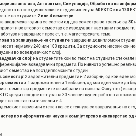
меричка анализа, Алгоритми, Симулација, Обработка на инфор
РАСПОРЕД НА
ЧАСОВИ
едноста на постдипломските студии изнесува
60 ЕКТС или 120 Е
ЛАБОРАТОРИИ
аење на студиите:
2 или 4 семестри
.
АКАДЕМСКИ
на академска година се состои од два семестра во траење од
30 
ИЗВЕШТАИ ЗА
КАЛЕНДАР
ФАКУЛТЕТОТ
 првиот и во вториот семестар се изведуваат наставни предмети,
работува и завршниот проект, т.е. магистерската тема.
ОДБРАНИ
ПАРТНЕРСТВА
лови за запишување на студиите
: завршени додипломски студии
и носат најмалку 240 или 180 кредити. За студиските насоки кои н
РЕШЕНИЈА
ФИНКИ LIVE
нудени во воведувачкиот слој.
ведувачки слој
: на студентите кои во текот на студиите стекнал
ДИПЛОМСКИ/
ЦЕНТРИ
ференцијални воведувачки предмети. По нивното успешно реализ
МАГИСТЕРСКИ
виот семестар на постдипломските студии.
ОДБРАНИ
АЛУМНИ
в семестар
: 2 задолжителни предмети и 2 изборни, од кои еден м
ор семестар
: 1 задолжителен и 1 изборен, од кои еден може да б
виот семестар предметите се избрани на ниво на Факултет) и зав
ЕКТС кредит соодветствува на 30 часови вкупен работен ангажма
јот на контактните часови е 4
адемскиот назив или степен кој се стекнува со завршување на сту
истер по информатички науки и компјутерско инженерство од
и