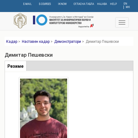
Skip
EN
E-MAIL
E-COURSES
IKNOW
ОГЛАСНА ТАБЛА
НАЈАВА
HELP
МК
to
main
content
Toggle
navigat
Кадар
>
Наставен кадар
>
Демонстратори
>
Димитар Пешевски
Димитар Пешевски
Табови
Резиме
(active
tab)