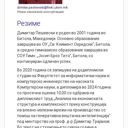
dimitar.peshevski@finki.ukim.mk
Нема закажани консултации
Резиме
Димитар Пешевски е роден во 2001 година во
Битола, Македонија. Основно образование
завршува во ОУ „Св. Климент Охридски“, Битола,
а средно гимназиско образование завршува во
СОУ Гимн. „Јосип Броз Тито“, Битола, со
континуиран одличен успех.
Во 2020 година се запишува на додипломски
студии на Факултетот за информатички науки и
компјутерско инженерство на насоката
Компјутерски науки, а дипломира во 2024 година
со просечна оценка 10,00 со одбрана на
дипломскиот труд „Анализа на економската
структура и комплексност преку конструкција
на влезно-излезни мрежи на производство со
помош на генеративна вештачка интелигенција“
под менторство на проф. д-р Димитар Трајанов.
Во текот на студирањето секоја година е