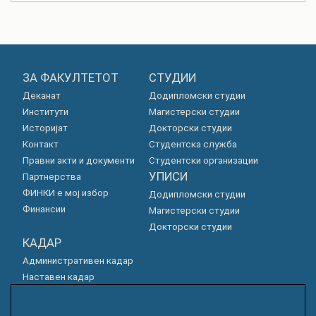
ЗА ФАКУЛТЕТОТ
СТУДИИ
Деканат
Додипломски студии
Институти
Магистерски студии
Историјат
Докторски студии
Контакт
Студентска служба
Правни акти и документи
Студентски организации
УПИСИ
Партнерства
ФИНКИ е мој избор
Додипломски студии
Финансии
Магистерски студии
Докторски студии
КАДАР
Административен кадар
Наставен кадар