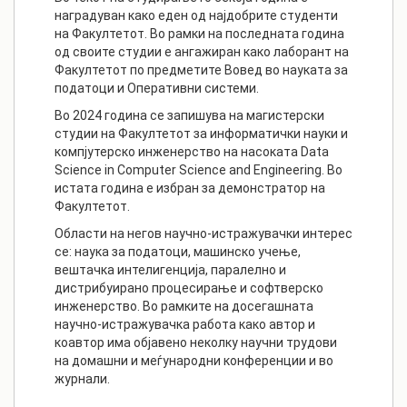
наградуван како еден од најдобрите студенти
на Факултетот. Во рамки на последната година
од своите студии е ангажиран како лаборант на
Факултетот по предметите Вовед во науката за
податоци и Оперативни системи.
Во 2024 година се запишува на магистерски
студии на Факултетот за информатички науки и
компјутерско инженерство на насоката Data
Science in Computer Science and Engineering. Во
истата година е избран за демонстратор на
Факултетот.
Области на негов научно-истражувачки интерес
се: наука за податоци, машинско учење,
вештачка интелигенција, паралелно и
дистрибуирано процесирање и софтверско
инженерство. Во рамките на досегашната
научно-истражувачка работа како автор и
коавтор има објавено неколку научни трудови
на домашни и меѓународни конференции и во
журнали.