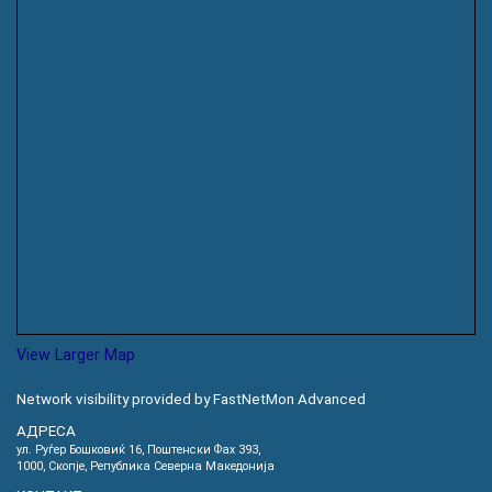
View Larger Map
Network visibility provided by FastNetMon Advanced
АДРЕСА
ул. Руѓер Бошковиќ 16, Пoштенски Фах 393,
1000, Скопје, Република Северна Македонија