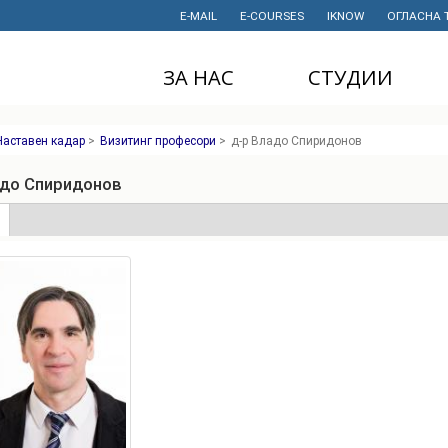
E-MAIL
E-COURSES
IKNOW
ОГЛАСНА 
ЗА НАС
СТУДИИ
ДЕКАНАТ
ДОДИПЛОМСКИ
Наставен кадар
>
Визитинг професори
>
д-р Владо Спиридонов
СТУДИИ
ИНСТИТУТИ
МАГИСТЕРСКИ
адо Спиридонов
СТУДИИ
ПРАВНИ АКТИ
И ДОКУМЕНТИ
е
(active
ДОКТОРСКИ
tab)
СТУДИИ
ПРОЕКТИ
ПРОФЕСИОНАЛНИ
НАУЧНА
И СТРУЧНИ ОБУКИ
ДЕЈНОСТ
СТУДЕНТСКА
ФИНАНСИИ
СЛУЖБА
ИСТОРИЈАТ
СТУДЕНТСКИ
ОРГАНИЗАЦИИ
ФИНКИ Е МОЈ
ИЗБОР