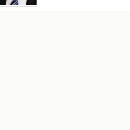
РАСПОРЕД НА
ЧАСОВИ
ЛАБОРАТОРИИ
АКАДЕМСКИ
ИЗВЕШТАИ ЗА
КАЛЕНДАР
ФАКУЛТЕТОТ
ОДБРАНИ
ПАРТНЕРСТВА
РЕШЕНИЈА
ФИНКИ LIVE
ДИПЛОМСКИ/
ЦЕНТРИ
МАГИСТЕРСКИ
ОДБРАНИ
АЛУМНИ