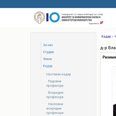
Skip
to
main
content
Кадар
>
За нас
д-р Вл
Студии
Табови
Резим
Уписи
Кадар
Наставен кадар
Редовни
професори
Вонредни
професори
Насловни
вонредни
професори