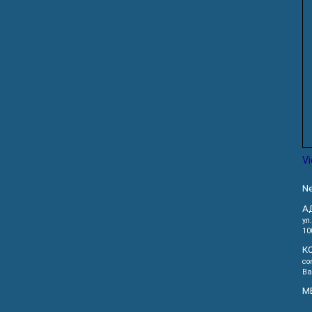
V
Ne
А
ул
10
К
co
Ва
М