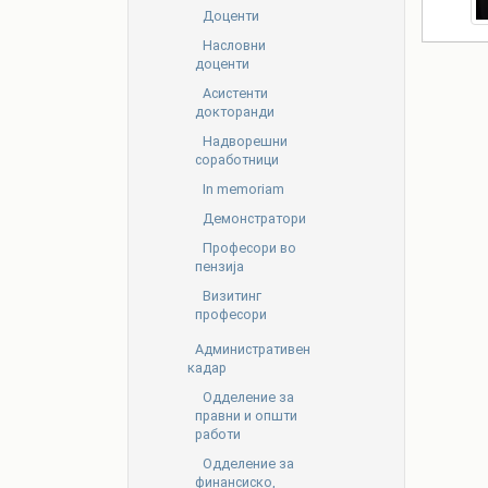
Доценти
Насловни
доценти
Асистенти
докторанди
Надворешни
соработници
In memoriam
Демонстратори
Професори во
пензија
Визитинг
професори
Административен
кадар
Oдделение за
правни и општи
работи
Одделение за
финансиско,