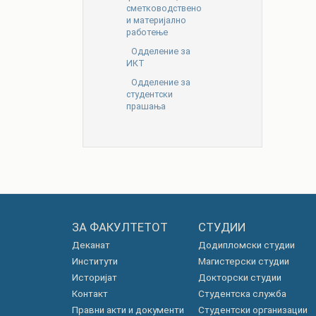
сметководствено
и материјално
работење
Одделение за
ИКТ
Одделение за
студентски
прашања
ЗА ФАКУЛТЕТОТ
СТУДИИ
Деканат
Додипломски студии
Институти
Магистерски студии
Историјат
Докторски студии
Контакт
Студентска служба
Правни акти и документи
Студентски организации