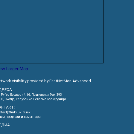
iew Larger Map
twork visibility provided by FastNetMon Advanced
ДРЕСА
. Руѓер Бошковиќ 16, Пoштенски Фах 393,
00, Скопје, Република Северна Македонија
ОНТАКТ:
ntact@finki.ukim.mk
ши предлози и коментари
ЕДИА