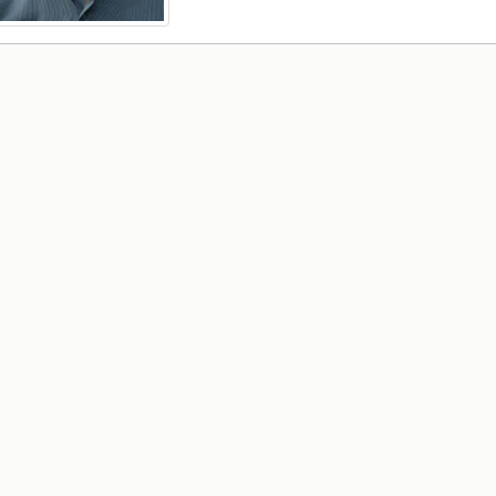
РАСПОРЕД НА
ЧАСОВИ
ЛАБОРАТОРИИ
АКАДЕМСКИ
ИЗВЕШТАИ ЗА
КАЛЕНДАР
ФАКУЛТЕТОТ
ОДБРАНИ
ПАРТНЕРСТВА
РЕШЕНИЈА
ФИНКИ LIVE
ДИПЛОМСКИ/
ЦЕНТРИ
МАГИСТЕРСКИ
ОДБРАНИ
АЛУМНИ