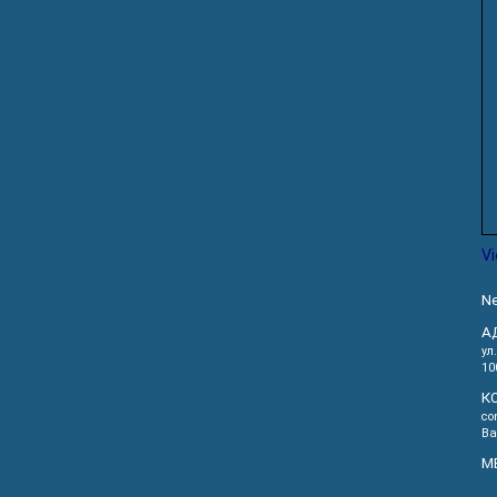
V
Ne
А
ул
10
К
co
Ва
М