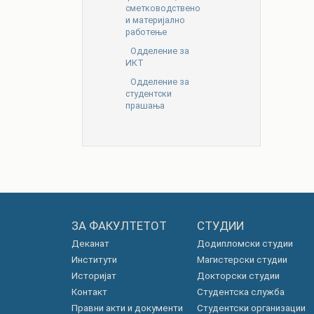
сметководствено
и материјално
работење
Одделение за
ИКТ
Одделение за
студентски
прашања
ЗА ФАКУЛТЕТОТ
СТУДИИ
Деканат
Додипломски студии
Институти
Магистерски студии
Историјат
Докторски студии
Контакт
Студентска служба
Правни акти и документи
Студентски организации