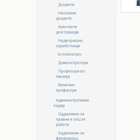
Доценти
Насловни
доценти
Асистенти
докторанди
Надворешни
соработници
In memoriam
Демонстратори
Професори во
пензија
Визитинг
професори
Административен
кадар
Oдделение за
правни и општи
работи
Одделение за
финансиско,