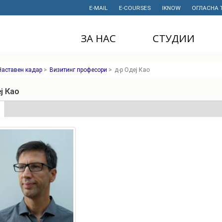
E-MAIL
E-COURSES
IKNOW
ОГЛАСНА 
ЗА НАС
СТУДИИ
ДЕКАНАТ
ДОДИПЛОМСКИ
Наставен кадар
>
Визитинг професори
>
д-р Одеј Као
СТУДИИ
ИНСТИТУТИ
МАГИСТЕРСКИ
ј Као
СТУДИИ
ПРАВНИ АКТИ
И ДОКУМЕНТИ
е
(active
ДОКТОРСКИ
tab)
СТУДИИ
ПРОЕКТИ
ПРОФЕСИОНАЛНИ
НАУЧНА
И СТРУЧНИ ОБУКИ
ДЕЈНОСТ
СТУДЕНТСКА
ФИНАНСИИ
СЛУЖБА
ИСТОРИЈАТ
СТУДЕНТСКИ
ОРГАНИЗАЦИИ
ФИНКИ Е МОЈ
ИЗБОР