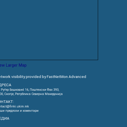
iew Larger Map
twork visibility provided by FastNetMon Advanced
ДРЕСА
. Руѓер Бошковиќ 16, Пoштенски Фах 393,
00, Скопје, Република Северна Македонија
ОНТАКТ:
ntact@finki.ukim.mk
ши предлози и коментари
ЕДИА