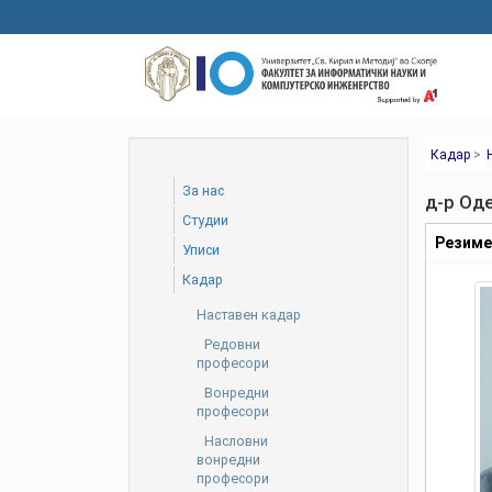
Skip
to
main
content
Кадар
>
За нас
д-р Оде
Студии
Табови
Резим
Уписи
Кадар
Наставен кадар
Редовни
професори
Вонредни
професори
Насловни
вонредни
професори