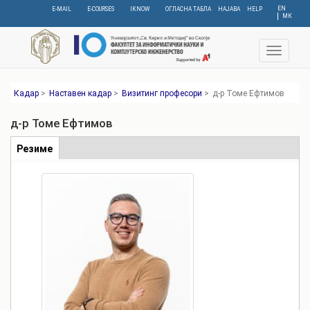
Skip
EN
E-MAIL
E-COURSES
IKNOW
ОГЛАСНА ТАБЛА
НАЈАВА
HELP
МК
to
main
content
Toggle
navigat
Кадар
>
Наставен кадар
>
Визитинг професори
>
д-р Томе Ефтимов
д-р Томе Ефтимов
Табови
Резиме
(active
tab)