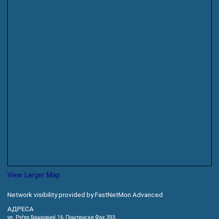
View Larger Map
Network visibility provided by FastNetMon Advanced
АДРЕСА
ул. Руѓер Бошковиќ 16, Пoштенски Фах 393,