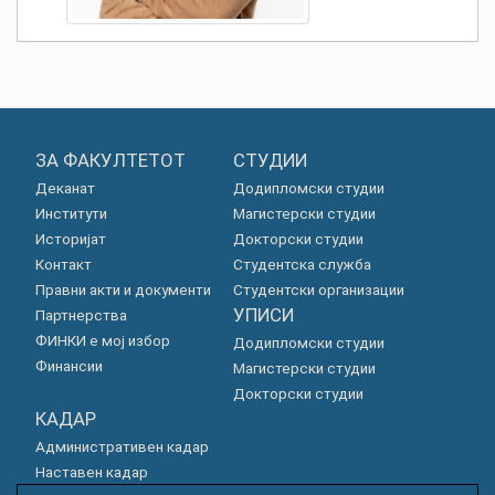
ЗА ФАКУЛТЕТОТ
СТУДИИ
Деканат
Додипломски студии
Институти
Магистерски студии
Историјат
Докторски студии
Контакт
Студентска служба
Правни акти и документи
Студентски организации
УПИСИ
Партнерства
ФИНКИ е мој избор
Додипломски студии
Финансии
Магистерски студии
Докторски студии
КАДАР
Административен кадар
Наставен кадар