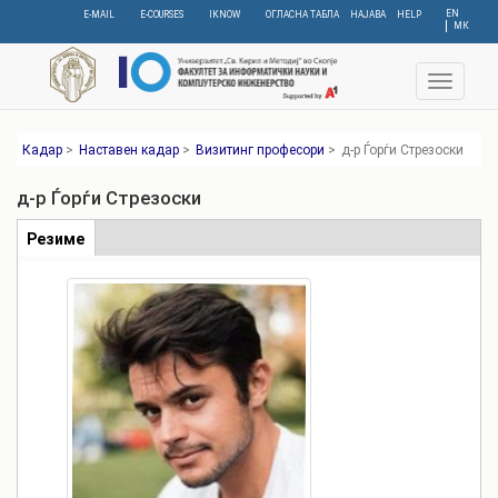
Skip
EN
E-MAIL
E-COURSES
IKNOW
ОГЛАСНА ТАБЛА
НАЈАВА
HELP
МК
to
main
content
Toggle
navigat
Кадар
>
Наставен кадар
>
Визитинг професори
>
д-р Ѓорѓи Стрезоски
д-р Ѓорѓи Стрезоски
Табови
Резиме
(active
tab)