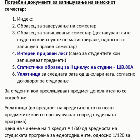
Потребни документи за запишување на зимскиот
семестар:
Индекс
Образец за заверување на семестар
Образец за запишување семестар (доставуваат сите
студенти кои сеуште не магистрирале, односно се
запишува празен семестар)
Интерен пријавен лист
(само за студентите кои
запишуваат предмети)
Статистички образец за II циклус на студии – ШВ.80А
Уплатница
за следната рата од школарината, согласно
договорот за студирање
За студенти кои преслушуваат предмет дополнително се
потребни:
Уплатница (во вредност на кредитите што ги носат
предметите кои се преслушуваат според студиската
програма)
цена на чинење на 1 кредит = 1/60 од вредноста на
студиската програма за едногодишните, односно 1/120 за