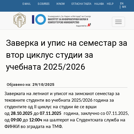
Skip
EN
E-MAIL
E-COURSES
IKNOW
ОГЛАСНА ТАБЛА
НАЈАВА
HELP
МК
to
main
content
Toggle
navigat
Заверка и упис на семестар за
втор циклус студии за
учебната 2025/2026
Објавено на:
29/10/2025
Заверката на летниот и уписот на зимскиот семестар за
тековните студенти во учебната 2025/2026 година за
студентите од II циклус на студии ќе се врши
од
28.10.2025
до
07.11.2025
година, заклучно со 07.11.2025,
од
09:00
до
12:00ч
на шалтерот на Студентската служба на
ФИНКИ во зградата на ТМФ.