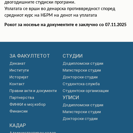
двогодишните студиски програми.
Уплатата се врши во денарска противвредност според
средниот курс на НБРМ на денот на уплатата
Рокот за носење на документите е заклучно со 07.11.2025
ЗА ФАКУЛТЕТОТ
СТУДИИ
Деканат
Додипломски студии
Институти
Магистерски студии
Историјат
Докторски студии
Контакт
Студентска служба
Правни акти и документи
Студентски организации
УПИСИ
Партнерства
ФИНКИ е мој избор
Додипломски студии
Финансии
Магистерски студии
Докторски студии
КАДАР
Административен кадар